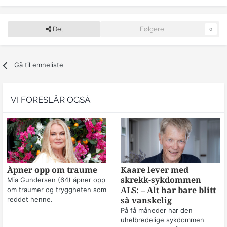
Del
Følgere
0
Gå til emneliste
VI FORESLÅR OGSÅ
Åpner opp om traume
Kaare lever med
skrekk-sykdommen
Mia Gundersen (64) åpner opp
om traumer og tryggheten som
ALS: – Alt har bare blitt
reddet henne.
så vanskelig
På få måneder har den
uhelbredelige sykdommen