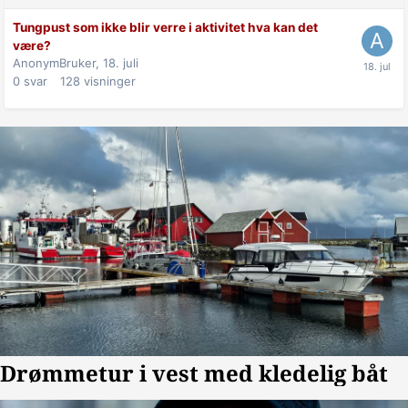
Tungpust som ikke blir verre i aktivitet hva kan det
være?
AnonymBruker,
18. juli
0
svar
128
visninger