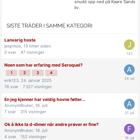
snudd opp ned på Kaare Sands
liv.
SISTE TRÅDER I SAMME KATEGORI
Lanvarig hoste
jespmoe,
13 timer siden
0
svar
47
visninger
Noen som har erfaring med Seroquel?
1
2
3
4
erik123,
24. januar 2025
76
svar
7 327
visninger
En jeg kjenner har veldig hovne føtter...
AnonymBruker,
16. juli
7
svar
315
visninger
Ok å ikke ta d-dimer når andre prøver er fine?
AnonymBruker,
18. juli
4
svar
152
visninger