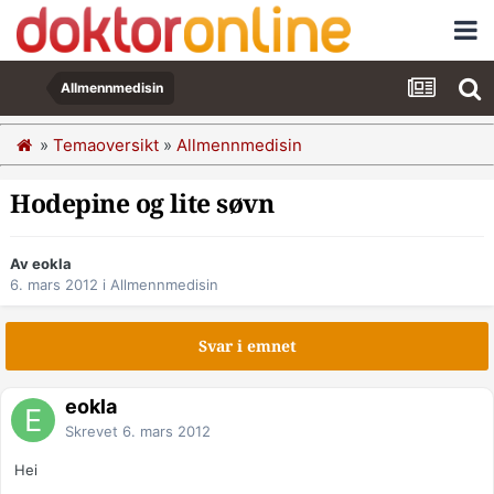
Allmennmedisin
»
Temaoversikt
»
Allmennmedisin
Hodepine og lite søvn
Av eokla
6. mars 2012
i
Allmennmedisin
Svar i emnet
eokla
Skrevet
6. mars 2012
Hei