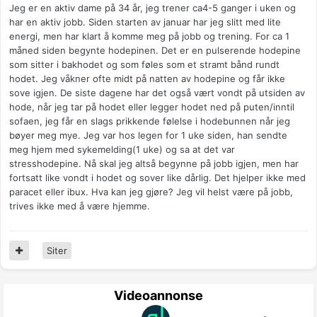
Jeg er en aktiv dame på 34 år, jeg trener ca4-5 ganger i uken og
har en aktiv jobb. Siden starten av januar har jeg slitt med lite
energi, men har klart å komme meg på jobb og trening. For ca 1
måned siden begynte hodepinen. Det er en pulserende hodepine
som sitter i bakhodet og som føles som et stramt bånd rundt
hodet. Jeg våkner ofte midt på natten av hodepine og får ikke
sove igjen. De siste dagene har det også vært vondt på utsiden av
hode, når jeg tar på hodet eller legger hodet ned på puten/inntil
sofaen, jeg får en slags prikkende følelse i hodebunnen når jeg
bøyer meg mye. Jeg var hos legen for 1 uke siden, han sendte
meg hjem med sykemelding(1 uke) og sa at det var
stresshodepine. Nå skal jeg altså begynne på jobb igjen, men har
fortsatt like vondt i hodet og sover like dårlig. Det hjelper ikke med
paracet eller ibux. Hva kan jeg gjøre? Jeg vil helst være på jobb,
trives ikke med å være hjemme.
Siter
Videoannonse