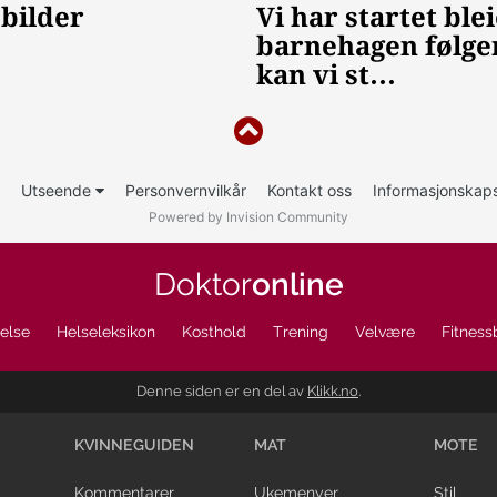
Utseende
Personvernvilkår
Kontakt oss
Informasjonskaps
Powered by Invision Community
Doktor
online
else
Helseleksikon
Kosthold
Trening
Velvære
Fitness
Denne siden er en del av
Klikk.no
.
KVINNEGUIDEN
MAT
MOTE
Kommentarer
Ukemenyer
Stil