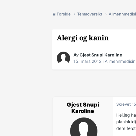
Forside
Temaoversikt
Allmennmedis
Alergi og kanin
Av Gjest Snupi Karoline
15. mars 2012
i
Allmennmedisin
Gjest Snupi
Skrevet
15
Karoline
Hei,jeg ha
planlaktd)
dere førs