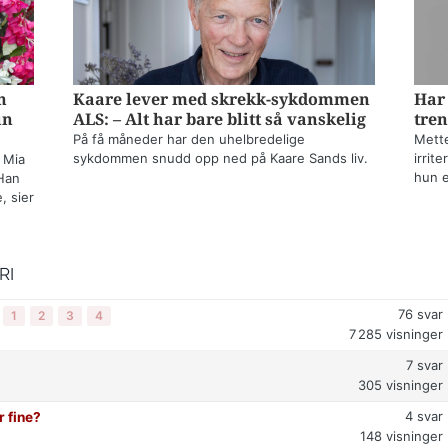
n
Kaare lever med skrekk-sykdommen
Har 
un
ALS: – Alt har bare blitt så vanskelig
tren
På få måneder har den uhelbredelige
Mette
sykdommen snudd opp ned på Kaare Sands liv.
irrit
 Mia
hun e
Han
, sier
RI
76
svar
1
2
3
4
7 285
visninger
7
svar
305
visninger
4
svar
r fine?
148
visninger