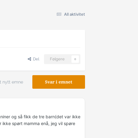
All aktivitet
Del
Følgere
0
t nytt emne
Svar i emnet
aniner og så fikk de tre barn(det var ikke
ar ikke spørt mamma enå, jeg vil spøre