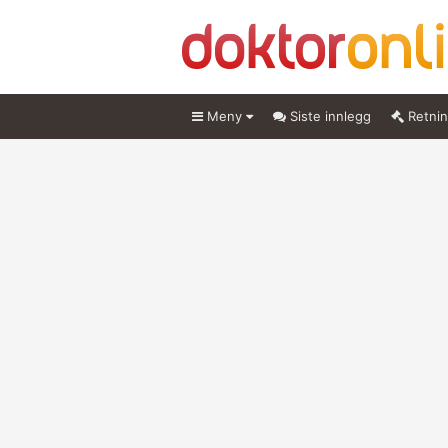
Meny
Siste innlegg
Retnin