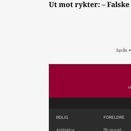
Språk
H
BOLIG
FORELDRE
Arkitektur
Bli gravid