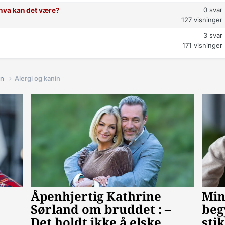
0
svar
t hva kan det være?
127
visninger
3
svar
171
visninger
in
Alergi og kanin