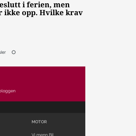
ler
bloggen
MOTOR
Vi menn Bil