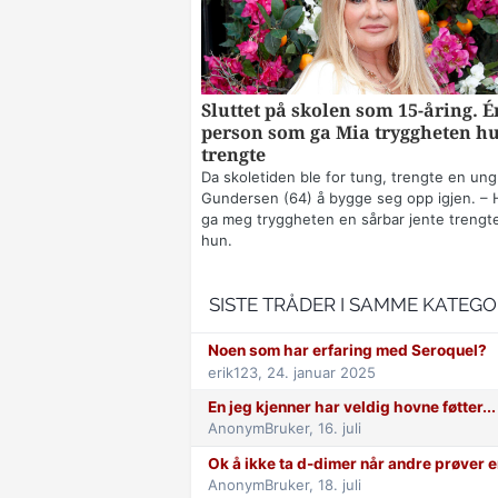
Sluttet på skolen som 15-åring. É
person som ga Mia tryggheten h
trengte
Da skoletiden ble for tung, trengte en ung
Gundersen (64) å bygge seg opp igjen. – 
ga meg tryggheten en sårbar jente trengte
hun.
SISTE TRÅDER I SAMME KATEGO
Noen som har erfaring med Seroquel?
erik123,
24. januar 2025
En jeg kjenner har veldig hovne føtter...
AnonymBruker,
16. juli
Ok å ikke ta d-dimer når andre prøver e
AnonymBruker,
18. juli