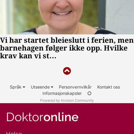
Språk
Utseende
Personvernvilkår
Kontakt oss
Informasjonskapsler
Powered by Invision Community
Doktor
online
Helse