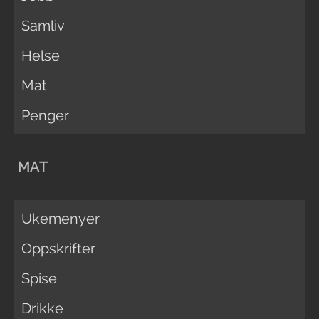
Samliv
Helse
Mat
Penger
MAT
Ukemenyer
Oppskrifter
Spise
Drikke