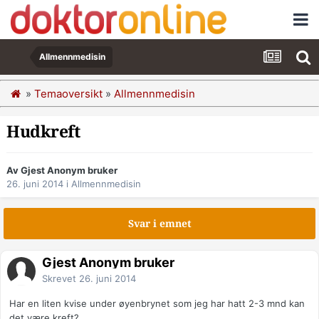
Allmennmedisin
»
Temaoversikt
»
Allmennmedisin
Hudkreft
Av Gjest Anonym bruker
26. juni 2014
i
Allmennmedisin
Svar i emnet
Gjest Anonym bruker
Skrevet
26. juni 2014
Har en liten kvise under øyenbrynet som jeg har hatt 2-3 mnd kan
det være kreft?