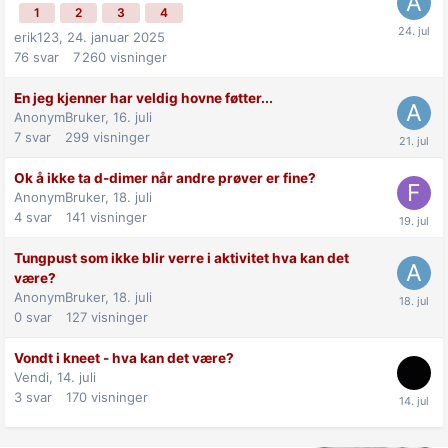
1
2
3
4
erik123,
24. januar 2025
76
svar
7 260
visninger
En jeg kjenner har veldig hovne føtter...
AnonymBruker,
16. juli
7
svar
299
visninger
Ok å ikke ta d-dimer når andre prøver er fine?
AnonymBruker,
18. juli
4
svar
141
visninger
Tungpust som ikke blir verre i aktivitet hva kan det
være?
AnonymBruker,
18. juli
0
svar
127
visninger
Vondt i kneet - hva kan det være?
Vendi,
14. juli
3
svar
170
visninger