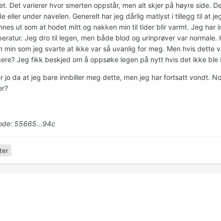
t. Det varierer hvor smerten oppstår, men alt skjer på høyre side. De
 eller under navelen. Generelt har jeg dårlig matlyst i tillegg til at
nnes ut som at hodet mitt og nakken min til tider blir varmt. Jeg har 
eratur. Jeg dro til legen, men både blod og urinprøver var normale.
 min som jeg svarte at ikke var så uvanlig for meg. Men hvis dette va
igere? Jeg fikk beskjed om å oppsøke legen på nytt hvis det ikke ble
r jo da at jeg bare innbiller meg dette, men jeg har fortsatt vondt. 
r?
de: 55665...94c
ter