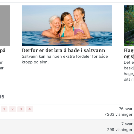
 på
Derfor er det bra å bade i saltvann
Hage
og s
Saltvann kan ha noen ekstra fordeler for både
kropp og sinn.
en
Det e
ar
beskj
hage,
ditt 
RI
76
svar
1
2
3
4
7 263
visninger
7
svar
299
visninger