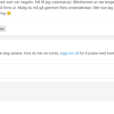
test som var negativ. Nå få jeg colonoskopi. Blindtarmen er ute leng
 å finne ut. Mulig du må gå gjennom flere undersøkelser. Mer kan jeg
ring
😊
ter
re deg senere. Hvis du har en konto,
logg inn nå
for å poste med kont