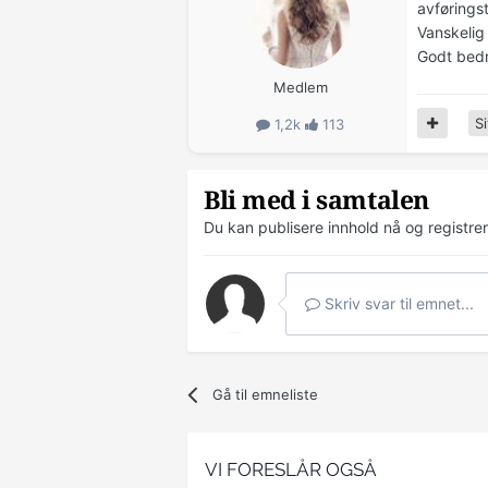
avførings
Vanskelig
Godt bed
Medlem
Si
1,2k
113
Bli med i samtalen
Du kan publisere innhold nå og registre
Skriv svar til emnet...
Gå til emneliste
VI FORESLÅR OGSÅ