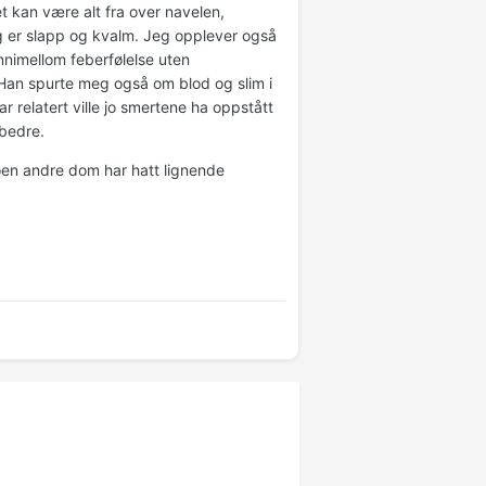
t kan være alt fra over navelen,
 jeg er slapp og kvalm. Jeg opplever også
innimellom feberfølelse uten
 Han spurte meg også om blod og slim i
r relatert ville jo smertene ha oppstått
 bedre.
Noen andre dom har hatt lignende