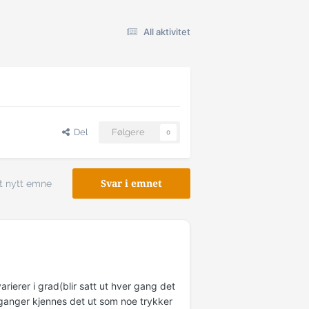
All aktivitet
Del
Følgere
0
t nytt emne
Svar i emnet
ierer i grad(blir satt ut hver gang det
ganger kjennes det ut som noe trykker