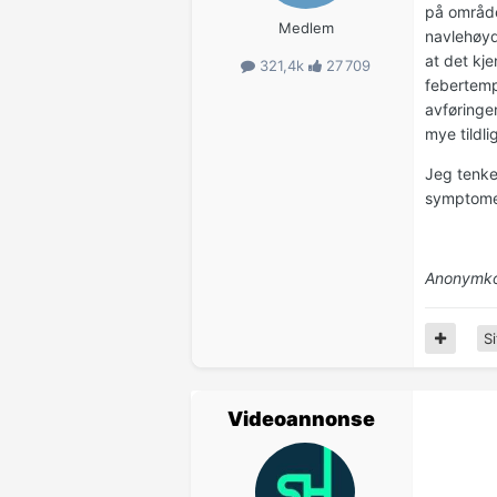
på område
Medlem
navlehøyde
at det kje
321,4k
27 709
febertemp
avføringen
mye tildl
Jeg tenke
symptome
Anonymko
Si
Videoannonse