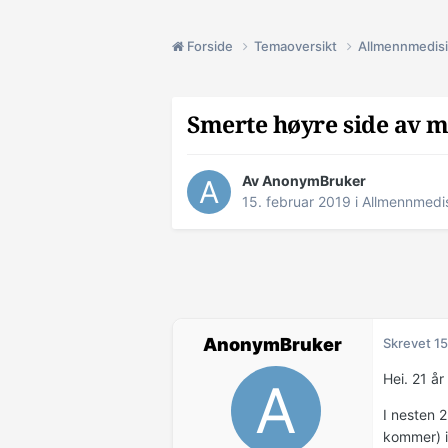
Forside
Temaoversikt
Allmennmedis
Smerte høyre side av 
Av AnonymBruker
15. februar 2019
i
Allmennmedi
AnonymBruker
Skrevet
15
Hei. 21 å
I nesten 
kommer) i