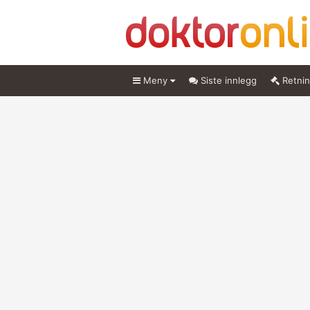
Meny
Siste innlegg
Retnin