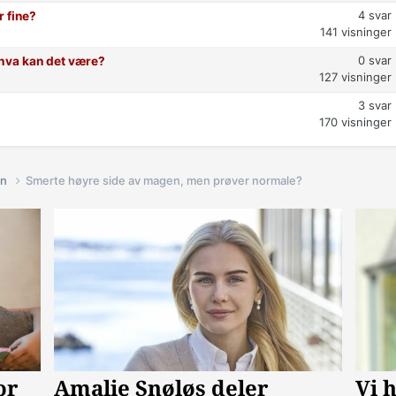
4
svar
r fine?
141
visninger
0
svar
t hva kan det være?
127
visninger
3
svar
170
visninger
in
Smerte høyre side av magen, men prøver normale?