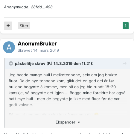
Anonymkode: 28fdd...498
Siter
1
AnonymBruker
Skrevet
14. mars 2019
påskelilje skrev (På 14.3.2019 den 11.21):
Jeg hadde mange hull i melketennene, selv om jeg brukte
fluor. Da de nye tennene kom, gikk det en god del år før
hullene begynte å komme, men så da jeg ble rundt 18-20
kanskje, så begynte det igjen.... Begge mine foreldre har også
hatt mye hull - men de begynte jo ikke med fluor før de var
godt voksne.
Så bra at ungene dine slekter på mannen din
🙂
Ekspander
Ungene våre har heldigvis ikke hatt så mye hull som jeg og
mannen hadde som barn og ungdom, så jeg håper at de får litt