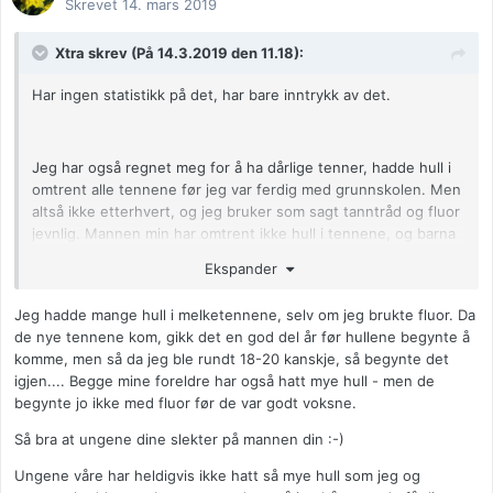
Skrevet
14. mars 2019
Xtra skrev (På 14.3.2019 den 11.18):
Har ingen statistikk på det, har bare inntrykk av det.
Jeg har også regnet meg for å ha dårlige tenner, hadde hull i
omtrent alle tennene før jeg var ferdig med grunnskolen. Men
altså ikke etterhvert, og jeg bruker som sagt tanntråd og fluor
jevnlig. Mannen min har omtrent ikke hull i tennene, og barna
ser heldigvis ut til å slekte mer på ham i så måte
Ekspander
Jeg hadde mange hull i melketennene, selv om jeg brukte fluor. Da
de nye tennene kom, gikk det en god del år før hullene begynte å
komme, men så da jeg ble rundt 18-20 kanskje, så begynte det
igjen.... Begge mine foreldre har også hatt mye hull - men de
begynte jo ikke med fluor før de var godt voksne.
Så bra at ungene dine slekter på mannen din
:-)
Ungene våre har heldigvis ikke hatt så mye hull som jeg og