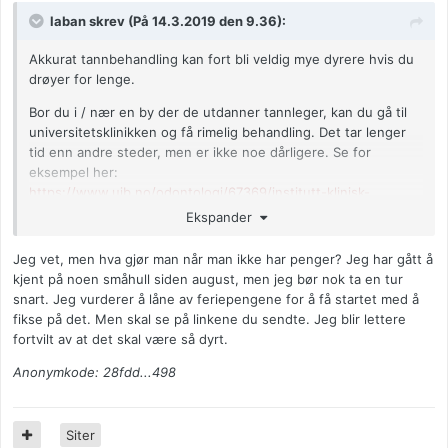
laban skrev (På 14.3.2019 den 9.36):
Akkurat tannbehandling kan fort bli veldig mye dyrere hvis du
drøyer for lenge.
Bor du i / nær en by der de utdanner tannleger, kan du gå til
universitetsklinikken og få rimelig behandling. Det tar lenger
tid enn andre steder, men er ikke noe dårligere. Se for
eksempel her:
https://www.uib.no/odontologi/67369/institutt-klinisk-
odontologi
Ekspander
https://www.uib.no/odontologi/67370/pasientbehandling
Jeg vet, men hva gjør man når man ikke har penger? Jeg har gått å
Ellers er det vel noen litt rimeligere kjeder som har startet opp
kjent på noen småhull siden august, men jeg bør nok ta en tur
i Norge i de siste årene, så du kan spare penger på å sjekke
snart. Jeg vurderer å låne av feriepengene for å få startet med å
prisene på forhånd.
fikse på det. Men skal se på linkene du sendte. Jeg blir lettere
fortvilt av at det skal være så dyrt.
Anonymkode: 28fdd...498
Siter