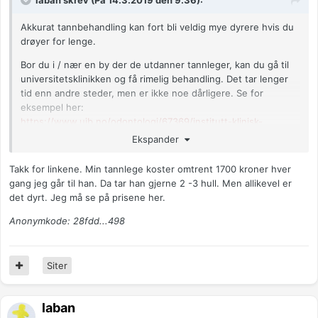
laban skrev (På 14.3.2019 den 9.36):
Akkurat tannbehandling kan fort bli veldig mye dyrere hvis du
drøyer for lenge.
Bor du i / nær en by der de utdanner tannleger, kan du gå til
universitetsklinikken og få rimelig behandling. Det tar lenger
tid enn andre steder, men er ikke noe dårligere. Se for
eksempel her:
https://www.uib.no/odontologi/67369/institutt-klinisk-
odontologi
Ekspander
https://www.uib.no/odontologi/67370/pasientbehandling
Takk for linkene. Min tannlege koster omtrent 1700 kroner hver
Ellers er det vel noen litt rimeligere kjeder som har startet opp
gang jeg går til han. Da tar han gjerne 2 -3 hull. Men allikevel er
i Norge i de siste årene, så du kan spare penger på å sjekke
det dyrt. Jeg må se på prisene her.
prisene på forhånd.
Anonymkode: 28fdd...498
Siter
laban