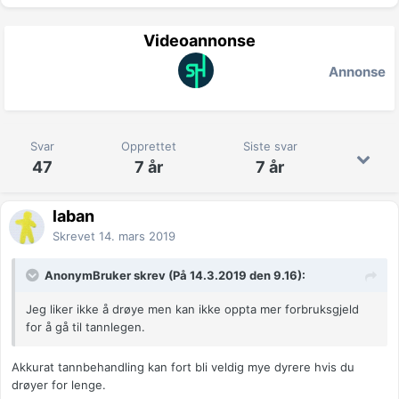
Videoannonse
Annonse
Svar
Opprettet
Siste svar
47
7 år
7 år
laban
Skrevet
14. mars 2019
AnonymBruker skrev (På 14.3.2019 den 9.16):
Jeg liker ikke å drøye men kan ikke oppta mer forbruksgjeld
for å gå til tannlegen.
Akkurat tannbehandling kan fort bli veldig mye dyrere hvis du
drøyer for lenge.