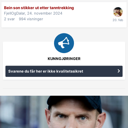
Bein son stikker ut etter tanntrekking
FjellOgDalar,
24. november 2024
2
svar
994
visninger
KUNNGJØRINGER
Svarene du får her er ikke kvalitetssikret