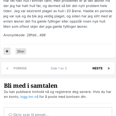
Har vel hatt hull i enhver tann, men problemet er at det løsner fra
bedre tannhelse enn oss.
der jeg har hatt hull før, og dermed så blir det nytt problem hele
tiden. Jeg var ekstremt plaget av hull i 20 årene. Hadde en periode
jeg var syk og da ble jeg veldig plaget, og siden har jeg slitt med at
enten løsner det fra gamle fyllinger eller oppstår noen nye hull.
Men som oftest skjer det pga gamle fyllinger løsner.
Anonymkode: 28fdd...498
Siter
FORRIGE
Side 1 av 3
NESTE
Bli med i samtalen
Du kan publisere innhold nå og registrere deg senere. Hvis du har
en konto,
logg inn nå
for å poste med kontoen din.
Skriv svar til emnet...