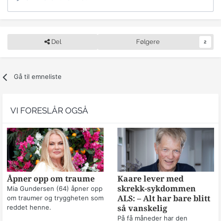
Del
Følgere
2
Gå til emneliste
VI FORESLÅR OGSÅ
Åpner opp om traume
Kaare lever med
skrekk-sykdommen
Mia Gundersen (64) åpner opp
om traumer og tryggheten som
ALS: – Alt har bare blitt
reddet henne.
så vanskelig
På få måneder har den