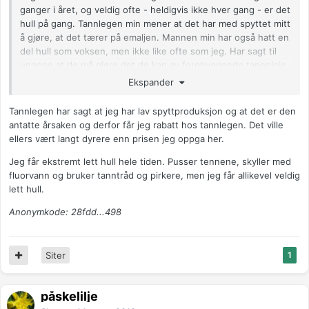
ganger i året, og veldig ofte - heldigvis ikke hver gang - er det
hull på gang. Tannlegen min mener at det har med spyttet mitt
å gjøre, at det tærer på emaljen. Mannen min har også hatt en
del hull som voksen, men ikke like ofte som jeg. Har sagt til
ungene at de må gjøre det de kan av forebyggende tannpleie,
fordi de har svært dårlige gener....
Ekspander
Tannlegen har sagt at jeg har lav spyttproduksjon og at det er den
antatte årsaken og derfor får jeg rabatt hos tannlegen. Det ville
ellers vært langt dyrere enn prisen jeg oppga her.
Jeg får ekstremt lett hull hele tiden. Pusser tennene, skyller med
fluorvann og bruker tanntråd og pirkere, men jeg får allikevel veldig
lett hull.
Anonymkode: 28fdd...498
Siter
1
påskelilje