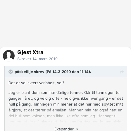
Gjest Xtra
Skrevet
14. mars 2019
påskelilje skrev (På 14.3.2019 den 11.14):
Det er vel svært variabelt, vel?
Jeg er blant dem som har dårlige tenner. Går til tannlegen to
ganger i året, og veldig ofte - heldigvis ikke hver gang - er det
hull på gang. Tannlegen min mener at det har med spyttet mitt
å gjøre, at det tærer på emaljen. Mannen min har også hatt en
del hull som voksen, men ikke like ofte som jeg. Har sagt til
ungene at de må gjøre det de kan av forebyggende tannpleie,
fordi de har svært dårlige gener....
Ekspander