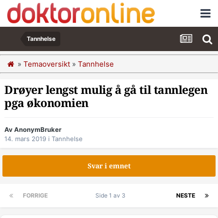
Tannhelse
»
Temaoversikt
»
Tannhelse
Drøyer lengst mulig å gå til tannlegen
pga økonomien
Av AnonymBruker
14. mars 2019
i
Tannhelse
Svar i emnet
FORRIGE
Side 1 av 3
NESTE