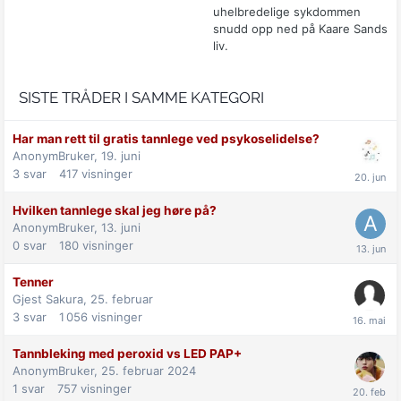
uhelbredelige sykdommen
snudd opp ned på Kaare Sands
liv.
SISTE TRÅDER I SAMME KATEGORI
Har man rett til gratis tannlege ved psykoselidelse?
AnonymBruker,
19. juni
3
svar
417
visninger
Hvilken tannlege skal jeg høre på?
AnonymBruker,
13. juni
0
svar
180
visninger
Tenner
Gjest Sakura,
25. februar
3
svar
1 056
visninger
Tannbleking med peroxid vs LED PAP+
AnonymBruker,
25. februar 2024
1
svar
757
visninger