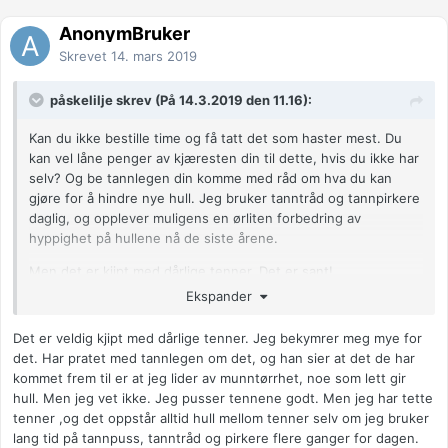
AnonymBruker
Skrevet
14. mars 2019
påskelilje skrev (På 14.3.2019 den 11.16):
Kan du ikke bestille time og få tatt det som haster mest. Du
kan vel låne penger av kjæresten din til dette, hvis du ikke har
selv? Og be tannlegen din komme med råd om hva du kan
gjøre for å hindre nye hull. Jeg bruker tanntråd og tannpirkere
daglig, og opplever muligens en ørliten forbedring av
hyppighet på hullene nå de siste årene.
Men det er kjipt med dårlige tenner. Det er sant!
Ekspander
Det er veldig kjipt med dårlige tenner. Jeg bekymrer meg mye for
det. Har pratet med tannlegen om det, og han sier at det de har
kommet frem til er at jeg lider av munntørrhet, noe som lett gir
hull. Men jeg vet ikke. Jeg pusser tennene godt. Men jeg har tette
tenner ,og det oppstår alltid hull mellom tenner selv om jeg bruker
lang tid på tannpuss, tanntråd og pirkere flere ganger for dagen.