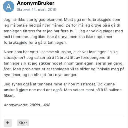
AnonymBruker
Skrevet
14. mars 2019
Jeg har ikke særlig god økonomi. Mest pga en forbruksgjeld som
jeg må betale ned på hver måned. Derfor må jeg drøye på å gå til
tannlegen tiltross for at jeg har flere hull. Jeg er veldig plaget med
hull i tennene. Jeg liker ikke å drøye men kan ikke oppta mer
forbruksgjeld for å gå til tannlegen.
Noen som har vært i samme situasjon, eller vet løsningen i slike
situasjoner? Jeg satser på å få brukt litt av feriepengene til
tannlege slik at jeg stikker hodet innom tannlegen iallefall en gang i
året. Men problemet er at tannlegen vil ta bilder og innkalle meg på
nye timer, og da blir det fort mye penger.
Jeg synes også at tennene mine er noe missfarget. Og kunne
ønske å gjøre noe med det også. Men satser mest på å få hullene
fikset.
Anonymkode: 28fdd...498
Siter