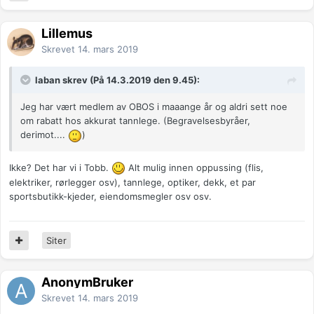
Lillemus
Skrevet
14. mars 2019
laban skrev (På 14.3.2019 den 9.45):
Jeg har vært medlem av OBOS i maaange år og aldri sett noe
om rabatt hos akkurat tannlege. (Begravelsesbyråer,
derimot....
)
Ikke? Det har vi i Tobb.
Alt mulig innen oppussing (flis,
elektriker, rørlegger osv), tannlege, optiker, dekk, et par
sportsbutikk-kjeder, eiendomsmegler osv osv.
Siter
AnonymBruker
Skrevet
14. mars 2019