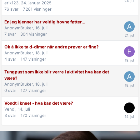
erik123,
24. januar 2025
76
svar
7 281
visninger
En jeg kjenner har veldig hovne føtter...
AnonymBruker,
16. juli
7
svar
304
visninger
Ok å ikke ta d-dimer når andre prøver er fine?
AnonymBruker,
18. juli
4
svar
147
visninger
Tungpust som ikke blir verre i aktivitet hva kan det
være?
AnonymBruker,
18. juli
0
svar
127
visninger
Vondt i kneet - hva kan det være?
Vendi,
14. juli
3
svar
170
visninger