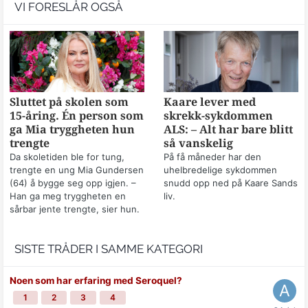
VI FORESLÅR OGSÅ
Sluttet på skolen som
Kaare lever med
15-åring. Én person som
skrekk-sykdommen
ga Mia tryggheten hun
ALS: – Alt har bare blitt
trengte
så vanskelig
Da skoletiden ble for tung,
På få måneder har den
trengte en ung Mia Gundersen
uhelbredelige sykdommen
(64) å bygge seg opp igjen. –
snudd opp ned på Kaare Sands
Han ga meg tryggheten en
liv.
sårbar jente trengte, sier hun.
SISTE TRÅDER I SAMME KATEGORI
Noen som har erfaring med Seroquel?
1
2
3
4