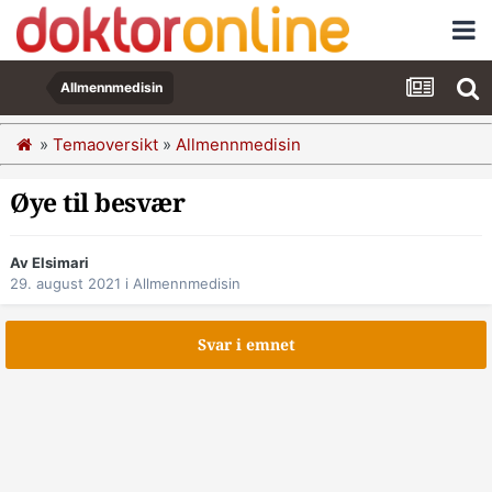
Allmennmedisin
»
Temaoversikt
»
Allmennmedisin
Øye til besvær
Av Elsimari
29. august 2021
i
Allmennmedisin
Svar i emnet