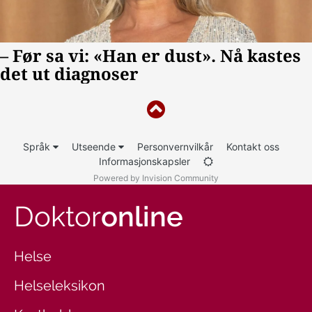
Språk
Utseende
Personvernvilkår
Kontakt oss
Informasjonskapsler
Powered by Invision Community
Doktor
online
Helse
Helseleksikon