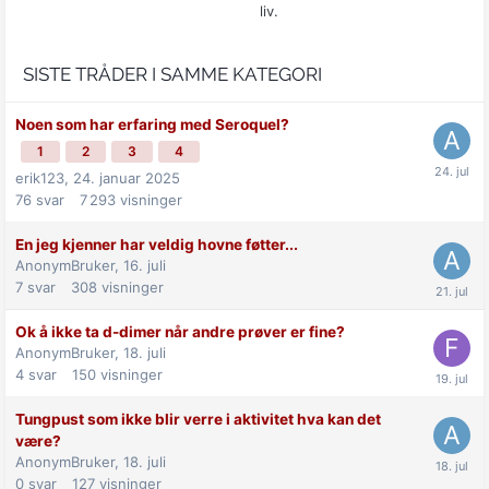
liv.
SISTE TRÅDER I SAMME KATEGORI
Noen som har erfaring med Seroquel?
1
2
3
4
erik123,
24. januar 2025
76
svar
7 293
visninger
En jeg kjenner har veldig hovne føtter...
AnonymBruker,
16. juli
7
svar
308
visninger
Ok å ikke ta d-dimer når andre prøver er fine?
AnonymBruker,
18. juli
4
svar
150
visninger
Tungpust som ikke blir verre i aktivitet hva kan det
være?
AnonymBruker,
18. juli
0
svar
127
visninger