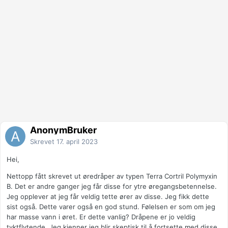
AnonymBruker
Skrevet
17. april 2023
Hei,
Nettopp fått skrevet ut øredråper av typen Terra Cortril Polymyxin
B. Det er andre ganger jeg får disse for ytre øregangsbetennelse.
Jeg opplever at jeg får veldig tette ører av disse. Jeg fikk dette
sist også. Dette varer også en god stund. Følelsen er som om jeg
har masse vann i øret. Er dette vanlig? Dråpene er jo veldig
tyktflytende. Jeg kjenner jeg blir skeptisk til å fortsette med disse