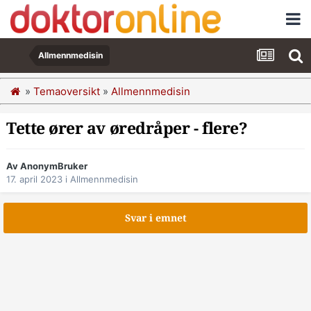
Allmennmedisin
»
Temaoversikt
»
Allmennmedisin
Tette ører av øredråper - flere?
Av AnonymBruker
17. april 2023
i
Allmennmedisin
Svar i emnet