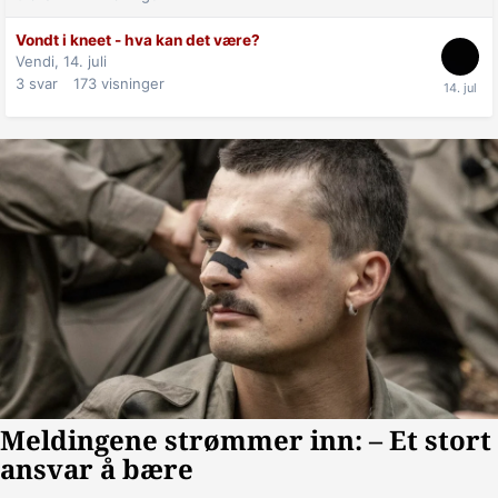
Vondt i kneet - hva kan det være?
Vendi,
14. juli
3
svar
173
visninger