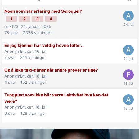
Noen som har erfaring med Seroquel?
1
2
3
4
erik123,
24. januar 2025
76
svar
7 326
visninger
En jeg kjenner har veldig hovne føtter...
AnonymBruker,
16. juli
7
svar
314
visninger
Ok å ikke ta d-dimer når andre prøver er fine?
AnonymBruker,
18. juli
4
svar
152
visninger
Tungpust som ikke blir verre i aktivitet hva kan det
være?
AnonymBruker,
18. juli
0
svar
128
visninger