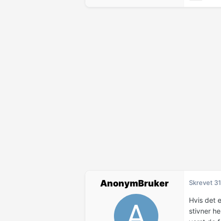
AnonymBruker
Skrevet
31
Hvis det e
stivner h