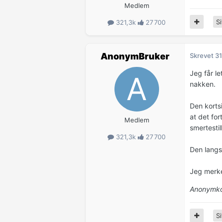
Medlem
Si
321,3k
27 700
AnonymBruker
Skrevet
31
Jeg får l
nakken.
Den korts
at det for
Medlem
smertestil
321,3k
27 700
Den langs
Jeg merke
Anonymko
Si