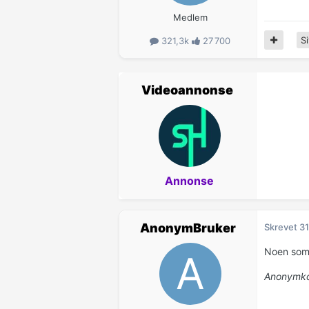
Medlem
Si
321,3k
27 700
Videoannonse
Annonse
AnonymBruker
Skrevet
31
Noen som
Anonymko