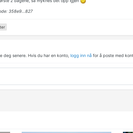
første 2 dagene, så myknes det opp igjen
de: 358e9...827
ter
re deg senere. Hvis du har en konto,
logg inn nå
for å poste med kont