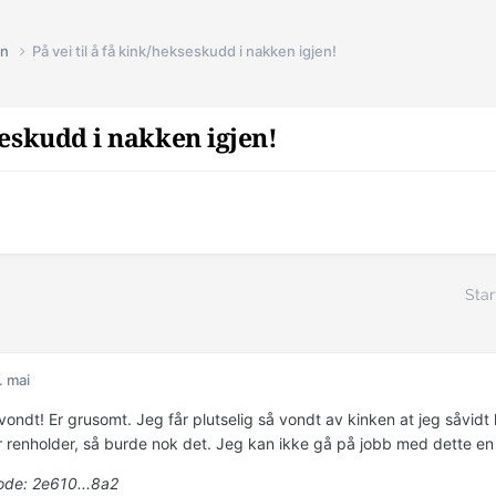
in
På vei til å få kink/hekseskudd i nakken igjen!
kseskudd i nakken igjen!
Star
. mai
 vondt! Er grusomt. Jeg får plutselig så vondt av kinken at jeg såvid
 er renholder, så burde nok det. Jeg kan ikke gå på jobb med dette en
de: 2e610...8a2