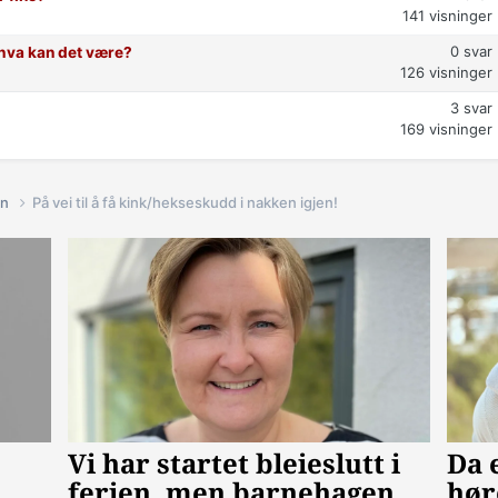
141
visninger
0
svar
t hva kan det være?
126
visninger
3
svar
169
visninger
in
På vei til å få kink/hekseskudd i nakken igjen!