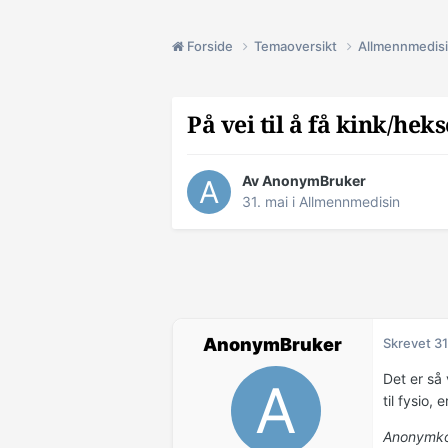
Forside
Temaoversikt
Allmennmedis
På vei til å få kink/he
Av AnonymBruker
31. mai
i
Allmennmedisin
AnonymBruker
Skrevet
31
Det er så
til fysio,
Anonymko