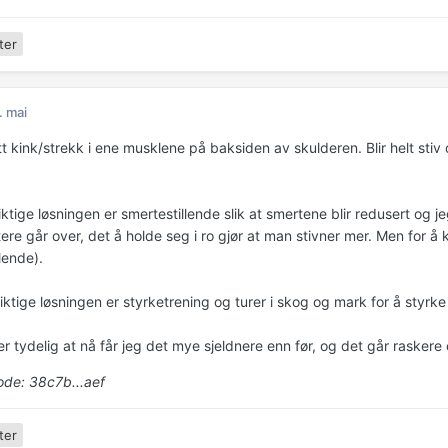
ter
. mai
ett kink/strekk i ene musklene på baksiden av skulderen. Blir helt st
iktige løsningen er smertestillende slik at smertene blir redusert og
tere går over, det å holde seg i ro gjør at man stivner mer. Men for 
lende).
iktige løsningen er styrketrening og turer i skog og mark for å styrk
r tydelig at nå får jeg det mye sjeldnere enn før, og det går raskere
de: 38c7b...aef
ter