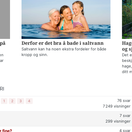
 på
Derfor er det bra å bade i saltvann
Hage
og s
Saltvann kan ha noen ekstra fordeler for både
kropp og sinn.
en
Det e
ar
beskj
hage,
ditt 
RI
76
svar
1
2
3
4
7 249
visninger
7
svar
299
visninger
4
svar
r fine?