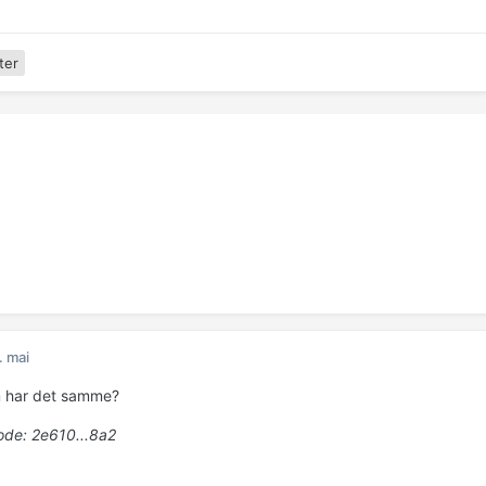
ter
. mai
 har det samme?
de: 2e610...8a2