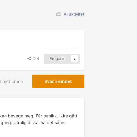
All aktivitet
Del
Følgere
1
t nytt emne
Svar i emnet
t kan bevege meg. Får panikk. Ikke gått
 gang. Utrolig å skal ha det sånn..