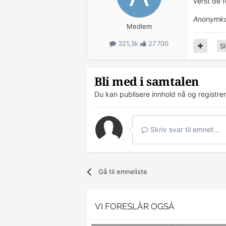
verst de 
Anonymko
Medlem
321,3k
27 700
Si
Bli med i samtalen
Du kan publisere innhold nå og registre
Skriv svar til emnet...
Gå til emneliste
VI FORESLÅR OGSÅ