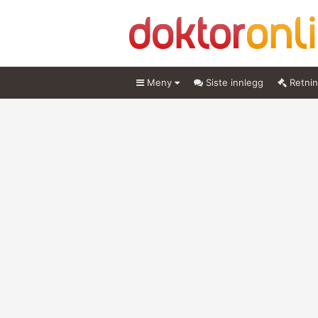
Meny
Siste innlegg
Retnin