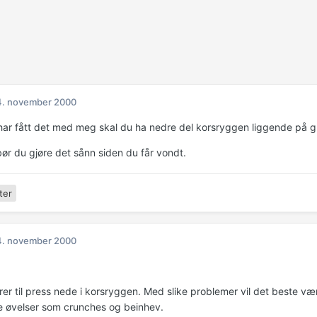
4. november 2000
har fått det med meg skal du ha nedre del korsryggen liggende på gu
bør du gjøre det sånn siden du får vondt.
ter
4. november 2000
rer til press nede i korsryggen. Med slike problemer vil det beste væ
 øvelser som crunches og beinhev.