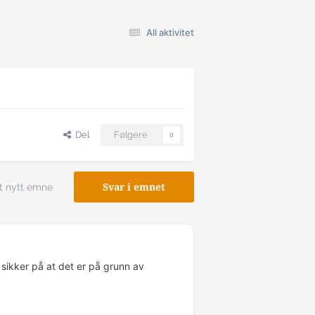
All aktivitet
Del
Følgere
0
t nytt emne
Svar i emnet
 sikker på at det er på grunn av