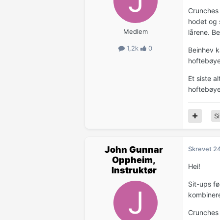
Crunches 
hodet og 
Medlem
lårene. B
1,2k
0
Beinhev k
hoftebøy
Et siste a
hoftebøyer
Si
John Gunnar
Skrevet
2
Oppheim,
Hei!
Instruktør
Sit-ups fø
kombinere
Crunches 