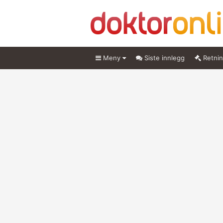
Meny
Siste innlegg
Retnin