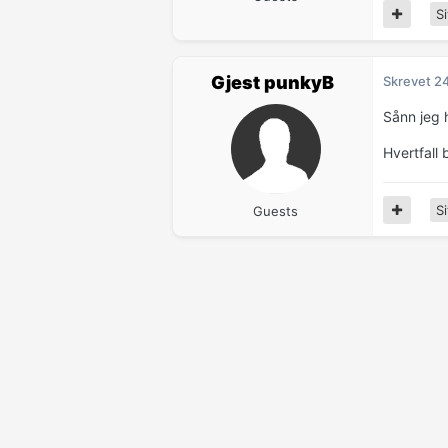
Si
Gjest punkyB
Skrevet
2
Sånn jeg 
Hvertfall 
Si
Guests