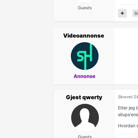
Guests
Si
Videoannonse
Annonse
Gjest qwerty
Skrevet
2
Etter jeg
situps'ene
Hvordan sk
Guests