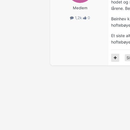
hodet og 
Medlem
lårene. B
1,2k
0
Beinhev k
hoftebøy
Et siste a
hoftebøyer
Si