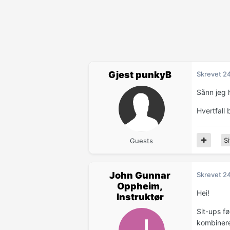
Gjest punkyB
Skrevet
2
Sånn jeg 
Hvertfall 
Si
Guests
John Gunnar
Skrevet
2
Oppheim,
Hei!
Instruktør
Sit-ups fø
kombinere