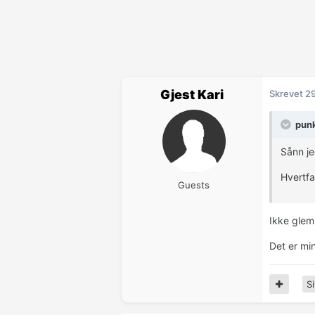
Gjest Kari
Skrevet
2
punk
Sånn je
Hvertfa
Guests
Ikke glem
Det er min
Si