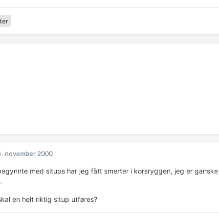
ter
4. november 2000
 begynnte med situps har jeg fått smerter i korsryggen, jeg er ganske
.
al en helt riktig situp utføres?