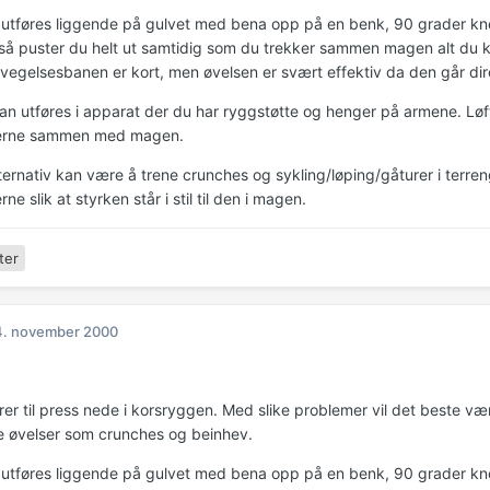
utføres liggende på gulvet med bena opp på en benk, 90 grader kn
så puster du helt ut samtidig som du trekker sammen magen alt du kla
evegelsesbanen er kort, men øvelsen er svært effektiv da den går di
an utføres i apparat der du har ryggstøtte og henger på armene. Løf
erne sammen med magen.
lternativ kan være å trene crunches og sykling/løping/gåturer i terre
ne slik at styrken står i stil til den i magen.
ter
4. november 2000
rer til press nede i korsryggen. Med slike problemer vil det beste væ
 øvelser som crunches og beinhev.
utføres liggende på gulvet med bena opp på en benk, 90 grader kn