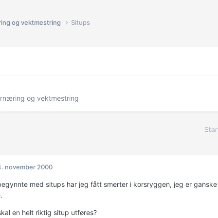
ring og vektmestring
Situps
ernæring og vektmestring
Star
4. november 2000
 begynnte med situps har jeg fått smerter i korsryggen, jeg er ganske
.
al en helt riktig situp utføres?