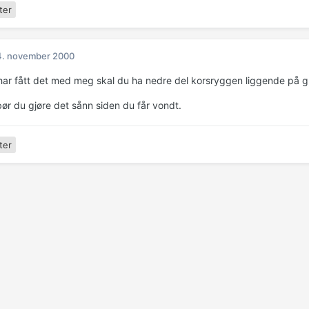
ter
4. november 2000
har fått det med meg skal du ha nedre del korsryggen liggende på gu
bør du gjøre det sånn siden du får vondt.
ter