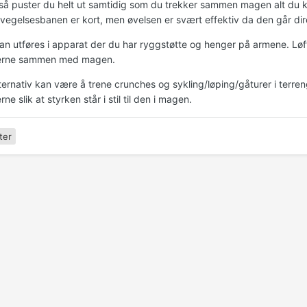
så puster du helt ut samtidig som du trekker sammen magen alt du kla
evegelsesbanen er kort, men øvelsen er svært effektiv da den går di
an utføres i apparat der du har ryggstøtte og henger på armene. Løf
erne sammen med magen.
lternativ kan være å trene crunches og sykling/løping/gåturer i terre
ne slik at styrken står i stil til den i magen.
ter