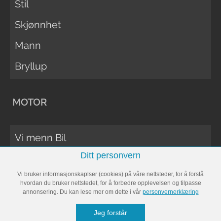
Stil
Skjønnhet
Mann
Bryllup
MOTOR
Vi menn Bil
Ditt personvern
Biltester
Vi bruker informasjonskaplser (cookies) på våre nettsteder, for å forstå
Vi Menn Båt
hvordan du bruker nettstedet, for å forbedre opplevelsen og tilpasse
annonsering. Du kan lese mer om dette i vår
personvernerklæring
Båttester
Jeg forstår
Bobil