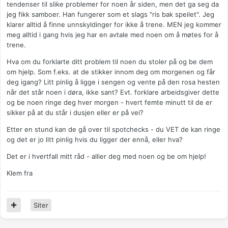
tendenser til slike problemer for noen år siden, men det ga seg da
jeg fikk samboer. Han fungerer som et slags "ris bak speilet". Jeg
klarer alltid å finne unnskyldinger for ikke å trene. MEN jeg kommer
meg alltid i gang hvis jeg har en avtale med noen om å møtes for å
trene.
Hva om du forklarte ditt problem til noen du stoler på og be dem
om hjelp. Som f.eks. at de stikker innom deg om morgenen og får
deg igang? Litt pinlig å ligge i sengen og vente på den rosa hesten
når det står noen i døra, ikke sant? Evt. forklare arbeidsgiver dette
og be noen ringe deg hver morgen - hvert femte minutt til de er
sikker på at du står i dusjen eller er på vei?
Etter en stund kan de gå over til spotchecks - du VET de kan ringe
og det er jo litt pinlig hvis du ligger der ennå, eller hva?
Det er i hvertfall mitt råd - allier deg med noen og be om hjelp!
Klem fra
Siter