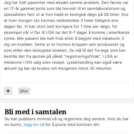
Jeg har hatt pasienter med eksakt samme problem. Den første var
en 17-år gammel jente som ble henvist til et søvnlaboratorium og
spesialisten fant ut at hun hadd et biologisk døgn på 28 timer. Dvs
at hver morgen sto hennes vekkeklokke 3 timer tidligere enn
dagen før. Vi kan stort sett korrigere for 1 time per døgn, for
eksempel når vi flyr til USA tar det 6-7 dager å komme i amerikansk
rytme. Min pasient ble helt frisk etter å begynt med melatonin 3
mg om kvelden. Dette er et hormon kroppen selv produserer og
som stiller den biologiske klokken. Du må få det fra lege som kan
bestille det fra apotek på såkalt "registreringsfritak". I USA er
melatonin i fritt salg uten resept. Lysbehandling kan også være
aktuelt og bør da brukes om morgenen minst 30 minutter.
Siter
Bli med i samtalen
Du kan publisere innhold nå og registrere deg senere. Hvis du har
en konto,
logg inn nå
for å poste med kontoen din.