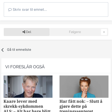
Skriv svar til emnet...
Del
Følgere
0
Gå til emneliste
VI FORESLÅR OGSÅ
Kaare lever med
Har fått nok: – Slutt å
skrekk-sykdommen
gjøre dette på
ALS: – Alt har bare blitt
treningssenteret