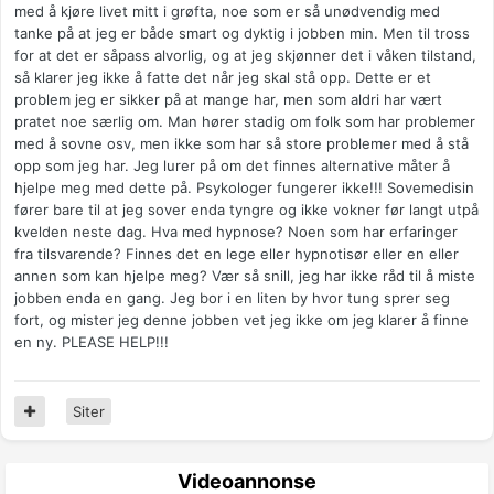
med å kjøre livet mitt i grøfta, noe som er så unødvendig med
tanke på at jeg er både smart og dyktig i jobben min. Men til tross
for at det er såpass alvorlig, og at jeg skjønner det i våken tilstand,
så klarer jeg ikke å fatte det når jeg skal stå opp. Dette er et
problem jeg er sikker på at mange har, men som aldri har vært
pratet noe særlig om. Man hører stadig om folk som har problemer
med å sovne osv, men ikke som har så store problemer med å stå
opp som jeg har. Jeg lurer på om det finnes alternative måter å
hjelpe meg med dette på. Psykologer fungerer ikke!!! Sovemedisin
fører bare til at jeg sover enda tyngre og ikke vokner før langt utpå
kvelden neste dag. Hva med hypnose? Noen som har erfaringer
fra tilsvarende? Finnes det en lege eller hypnotisør eller en eller
annen som kan hjelpe meg? Vær så snill, jeg har ikke råd til å miste
jobben enda en gang. Jeg bor i en liten by hvor tung sprer seg
fort, og mister jeg denne jobben vet jeg ikke om jeg klarer å finne
en ny. PLEASE HELP!!!
Siter
Videoannonse