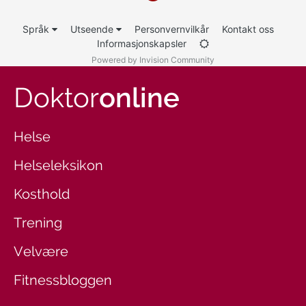
Språk
Utseende
Personvernvilkår
Kontakt oss
Informasjonskapsler
Powered by Invision Community
Doktor
online
Helse
Helseleksikon
Kosthold
Trening
Velvære
Fitnessbloggen