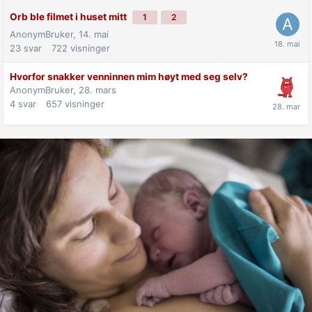
Orb ble filmet i huset mitt
1
2
AnonymBruker,
14. mai
23
svar
722
visninger
Hvorfor snakker venninnen mim høyt med seg selv?
AnonymBruker,
28. mars
4
svar
657
visninger