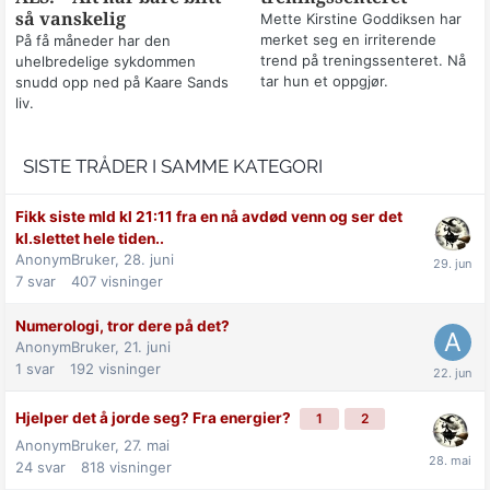
så vanskelig
Mette Kirstine Goddiksen har
merket seg en irriterende
På få måneder har den
trend på treningssenteret. Nå
uhelbredelige sykdommen
tar hun et oppgjør.
snudd opp ned på Kaare Sands
liv.
SISTE TRÅDER I SAMME KATEGORI
Fikk siste mld kl 21:11 fra en nå avdød venn og ser det
kl.slettet hele tiden..
AnonymBruker,
28. juni
7
svar
407
visninger
Numerologi, tror dere på det?
AnonymBruker,
21. juni
1
svar
192
visninger
Hjelper det å jorde seg? Fra energier?
1
2
AnonymBruker,
27. mai
24
svar
818
visninger