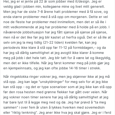
Hei, jeg er ei jente på 22 år som jobber med it/design. Jeg er
veldig glad i jobben min, kollegaene mine og livet mitt generelt.
Men jeg har de siste 7-8 årene hatt problemer med å få sove, og
enda større problemer med å stå opp om morgenen. Dette er vel
noe de fleste har problemer med innimellom, men det er så ille i
mitt vedkommende at jeg har problemer med å holde på en jobb. I
nåværende jobbsituasjon har jeg fått sjanse på sjanse på sjanse,
men nå er det like før jeg blir kastet ut herfra også. Det er så ille at
selv om jeg la meg tidlig (21-22 tiden) kvelden før, kan jeg
periodevis ikke klare å stå opp før 11-12 på formiddagen,- og da
har jeg så dårlig samvittighet at jeg avogtil ikke klarer å komme
meg på jobb i det hele tatt. Jeg blir tatt for å være lat og likegyldig,
men det er ikke tilfelle. Når jeg først kommer meg på jobb gjør jeg
en kjempeinnsats, og jeg kan ofte jobbe 14-16 timer i strekk.
Når ringeklokka ringer vokner jeg, men jeg skjønner ikke at jeg må
stå opp. Jeg kan lage "unskyldninger" for meg selv for at jeg ikke
kan stå opp - og det er type scenarioer som at jeg ikke kan stå opp
før den rosa hesten med grønne flekker har gått over veien. Når
jeg vokner noen timer senere har jeg så dårlig samvittighet at jeg
har bare lyst til å legge meg ned og dø. Jeg har prøvd å "ta meg
sammen" i over fem år uten å lykkes hverken med sovemedisin
eller "riktig tenkning". Jeg aner ikke hva jeg skal gjøre. Jeg er i ferd