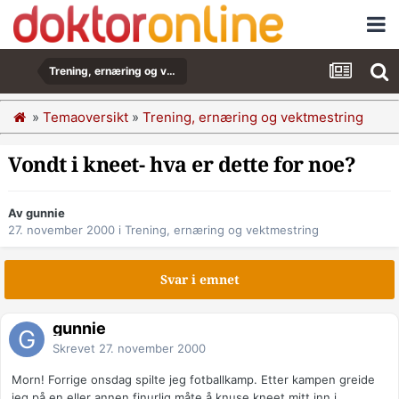
Trening, ernæring og vektmestring
»
Temaoversikt
»
Trening, ernæring og vektmestring
Vondt i kneet- hva er dette for noe?
Av gunnie
27. november 2000
i
Trening, ernæring og vektmestring
Svar i emnet
gunnie
Skrevet
27. november 2000
Morn! Forrige onsdag spilte jeg fotballkamp. Etter kampen greide
jeg på en eller annen finurlig måte å knuse kneet mitt inn i