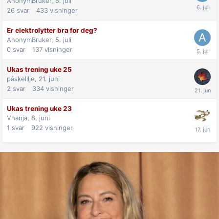
AnonymBruker,
5. juli
26
svar
433
visninger
Er elektrolytter bra for deg?
AnonymBruker,
5. juli
0
svar
137
visninger
Ukas trening uke 25
påskelilje,
21. juni
2
svar
334
visninger
Ukas trening uke 23
Vhanja,
8. juni
1
svar
922
visninger