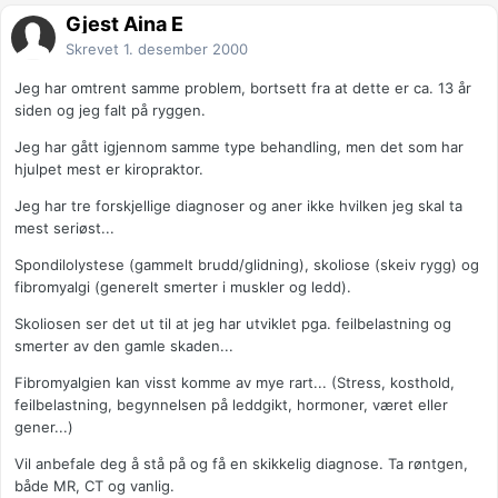
Gjest Aina E
Skrevet
1. desember 2000
Jeg har omtrent samme problem, bortsett fra at dette er ca. 13 år
siden og jeg falt på ryggen.
Jeg har gått igjennom samme type behandling, men det som har
hjulpet mest er kiropraktor.
Jeg har tre forskjellige diagnoser og aner ikke hvilken jeg skal ta
mest seriøst...
Spondilolystese (gammelt brudd/glidning), skoliose (skeiv rygg) og
fibromyalgi (generelt smerter i muskler og ledd).
Skoliosen ser det ut til at jeg har utviklet pga. feilbelastning og
smerter av den gamle skaden...
Fibromyalgien kan visst komme av mye rart... (Stress, kosthold,
feilbelastning, begynnelsen på leddgikt, hormoner, været eller
gener...)
Vil anbefale deg å stå på og få en skikkelig diagnose. Ta røntgen,
både MR, CT og vanlig.