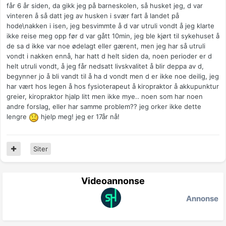
får 6 år siden, da gikk jeg på barneskolen, så husket jeg, d var
vinteren å så datt jeg av husken i svær fart å landet på
hode\nakken i isen, jeg besvimmte å d var utruli vondt å jeg klarte
ikke reise meg opp før d var gått 10min, jeg ble kjørt til sykehuset å
de sa d ikke var noe ødelagt eller gærent, men jeg har så utruli
vondt i nakken ennå, har hatt d helt siden da, noen perioder er d
helt utruli vondt, å jeg får nedsatt livskvalitet å blir deppa av d,
begynner jo å bli vandt til å ha d vondt men d er ikke noe deilig, jeg
har vært hos legen å hos fysioterapeut å kiropraktor å akkupunktur
greier, kiropraktor hjalp litt men ikke mye.. noen som har noen
andre forslag, eller har samme problem?? jeg orker ikke dette
lengre
hjelp meg! jeg er 17år nå!
Siter
Videoannonse
Annonse