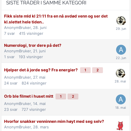
SISTE TRÅDER I SAMME KATEGORI
Fikk siste mld kl 21:11 fra en nå avdød venn og ser det
kl.slettet hele tiden..
AnonymBruker,
28. juni
7
svar
415
visninger
Numerologi, tror dere på det?
AnonymBruker,
21. juni
1
svar
193
visninger
Hjelper det å jorde seg? Fra energier?
1
2
AnonymBruker,
27. mai
24
svar
824
visninger
Orb ble filmet i huset mitt
1
2
AnonymBruker,
14. mai
23
svar
727
visninger
Hvorfor snakker venninnen mim høyt med seg selv?
AnonymBruker,
28. mars