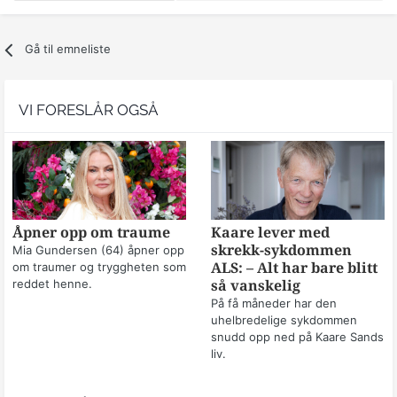
Gå til emneliste
VI FORESLÅR OGSÅ
Åpner opp om traume
Kaare lever med
skrekk-sykdommen
Mia Gundersen (64) åpner opp
om traumer og tryggheten som
ALS: – Alt har bare blitt
reddet henne.
så vanskelig
På få måneder har den
uhelbredelige sykdommen
snudd opp ned på Kaare Sands
liv.