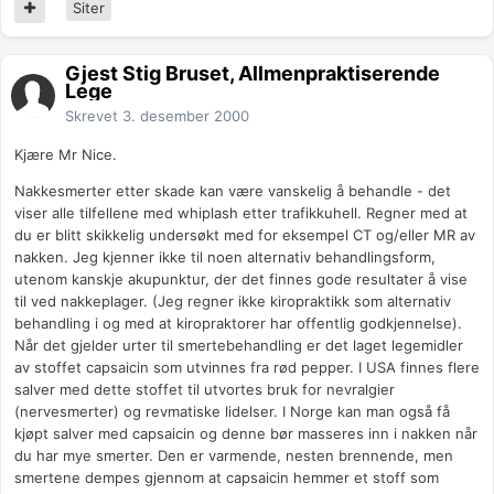
Siter
Gjest Stig Bruset, Allmenpraktiserende
Lege
Skrevet
3. desember 2000
Kjære Mr Nice.
Nakkesmerter etter skade kan være vanskelig å behandle - det
viser alle tilfellene med whiplash etter trafikkuhell. Regner med at
du er blitt skikkelig undersøkt med for eksempel CT og/eller MR av
nakken. Jeg kjenner ikke til noen alternativ behandlingsform,
utenom kanskje akupunktur, der det finnes gode resultater å vise
til ved nakkeplager. (Jeg regner ikke kiropraktikk som alternativ
behandling i og med at kiropraktorer har offentlig godkjennelse).
Når det gjelder urter til smertebehandling er det laget legemidler
av stoffet capsaicin som utvinnes fra rød pepper. I USA finnes flere
salver med dette stoffet til utvortes bruk for nevralgier
(nervesmerter) og revmatiske lidelser. I Norge kan man også få
kjøpt salver med capsaicin og denne bør masseres inn i nakken når
du har mye smerter. Den er varmende, nesten brennende, men
smertene dempes gjennom at capsaicin hemmer et stoff som