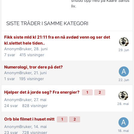
snudd opp ned på Kaare Sands
liv.
SISTE TRÅDER I SAMME KATEGORI
Fikk siste mld kl 21:11 fra en nå avdød venn og ser det
kl.slettet hele tiden..
AnonymBruker,
28. juni
7
svar
415
visninger
Numerologi, tror dere på det?
AnonymBruker,
21. juni
1
svar
195
visninger
Hjelper det å jorde seg? Fra energier?
1
2
AnonymBruker,
27. mai
24
svar
828
visninger
Orb ble filmet i huset mitt
1
2
AnonymBruker,
14. mai
23
svar
728
visninger