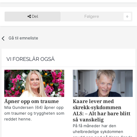
Del
Følgere
0
Gå til emneliste
VI FORESLÅR OGSÅ
Åpner opp om traume
Kaare lever med
skrekk-sykdommen
Mia Gundersen (64) åpner opp
om traumer og tryggheten som
ALS: – Alt har bare blitt
reddet henne.
så vanskelig
På få måneder har den
uhelbredelige sykdommen