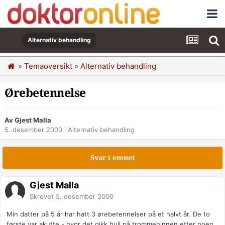
Alternativ behandling
»
Temaoversikt
»
Alternativ behandling
Ørebetennelse
Av Gjest Malla
5. desember 2000
i
Alternativ behandling
Svar i emnet
Gjest Malla
Skrevet
5. desember 2000
Min datter på 5 år har hatt 3 ørebetennelser på et halvt år. De to
første var akutte - hvor det gikk hull på trommehinnen etter noen