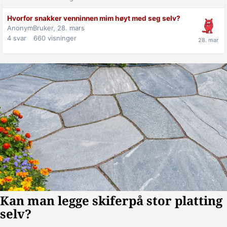
Hvorfor snakker venninnen mim høyt med seg selv?
AnonymBruker,
28. mars
4
svar
660
visninger