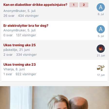
Kan en diabetiker drikke appelsinjuice?
1
2
AnonymBruker,
5. juli
26
svar
434
visninger
Er elektrolytter bra for deg?
AnonymBruker,
5. juli
0
svar
137
visninger
Ukas trening uke 25
påskelilje,
21. juni
2
svar
334
visninger
Ukas trening uke 23
Vhanja,
8. juni
1
svar
922
visninger