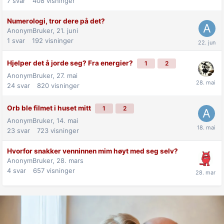
7
svar
408
visninger
Numerologi, tror dere på det?
AnonymBruker,
21. juni
1
svar
192
visninger
Hjelper det å jorde seg? Fra energier?
1
2
AnonymBruker,
27. mai
24
svar
820
visninger
Orb ble filmet i huset mitt
1
2
AnonymBruker,
14. mai
23
svar
723
visninger
Hvorfor snakker venninnen mim høyt med seg selv?
AnonymBruker,
28. mars
4
svar
657
visninger