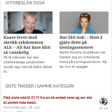
VI FORESLÅR OGSÅ
Kaare lever med
Har fått nok: – Slutt å
skrekk-sykdommen
gjøre dette på
ALS: – Alt har bare blitt
treningssenteret
så vanskelig
Mette Kirstine Goddiksen har
merket seg en irriterende
På få måneder har den
trend på treningssenteret. Nå
uhelbredelige sykdommen
tar hun et oppgjør.
snudd opp ned på Kaare Sands
liv.
SISTE TRÅDER I SAMME KATEGORI
Fikk siste mld kl 21:11 fra en nå avdød venn og ser det
kl.slettet hele tiden..
AnonymBruker,
28. juni