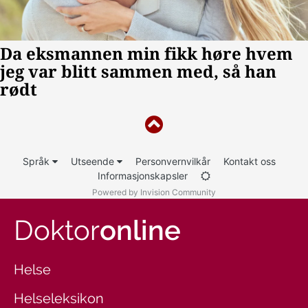
Språk
Utseende
Personvernvilkår
Kontakt oss
Informasjonskapsler
Powered by Invision Community
Doktor
online
Helse
Helseleksikon