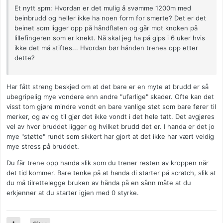
Et nytt spm: Hvordan er det mulig å svømme 1200m med
beinbrudd og heller ikke ha noen form for smerte? Det er det
beinet som ligger opp på håndflaten og går mot knoken på
lillefingeren som er knekt. Nå skal jeg ha på gips i 6 uker hvis
ikke det må stiftes... Hvordan bør hånden trenes opp etter
dette?
Har fått streng beskjed om at det bare er en myte at brudd er så
ubegripelig mye vondere enn andre "ufarlige" skader. Ofte kan det
visst tom gjøre mindre vondt en bare vanlige støt som bare fører til
merker, og av og til gjør det ikke vondt i det hele tatt. Det avgjøres
vel av hvor bruddet ligger og hvilket brudd det er. I handa er det jo
mye "støtte" rundt som sikkert har gjort at det ikke har vært veldig
mye stress på bruddet.
Du får trene opp handa slik som du trener resten av kroppen når
det tid kommer. Bare tenke på at handa di starter på scratch, slik at
du må tilrettelegge bruken av hånda på en sånn måte at du
erkjenner at du starter igjen med 0 styrke.