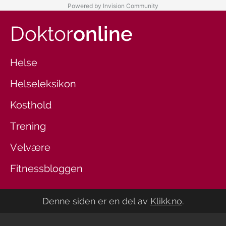
Powered by Invision Community
Doktor
online
Helse
Helseleksikon
Kosthold
Trening
Velvære
Fitnessbloggen
Denne siden er en del av
Klikk.no
.