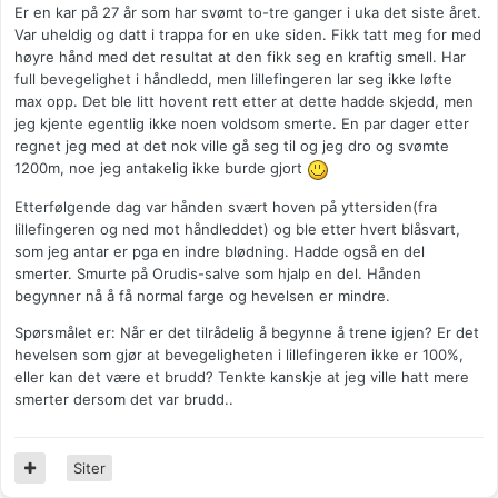
Er en kar på 27 år som har svømt to-tre ganger i uka det siste året.
Var uheldig og datt i trappa for en uke siden. Fikk tatt meg for med
høyre hånd med det resultat at den fikk seg en kraftig smell. Har
full bevegelighet i håndledd, men lillefingeren lar seg ikke løfte
max opp. Det ble litt hovent rett etter at dette hadde skjedd, men
jeg kjente egentlig ikke noen voldsom smerte. En par dager etter
regnet jeg med at det nok ville gå seg til og jeg dro og svømte
1200m, noe jeg antakelig ikke burde gjort
Etterfølgende dag var hånden svært hoven på yttersiden(fra
lillefingeren og ned mot håndleddet) og ble etter hvert blåsvart,
som jeg antar er pga en indre blødning. Hadde også en del
smerter. Smurte på Orudis-salve som hjalp en del. Hånden
begynner nå å få normal farge og hevelsen er mindre.
Spørsmålet er: Når er det tilrådelig å begynne å trene igjen? Er det
hevelsen som gjør at bevegeligheten i lillefingeren ikke er 100%,
eller kan det være et brudd? Tenkte kanskje at jeg ville hatt mere
smerter dersom det var brudd..
Siter