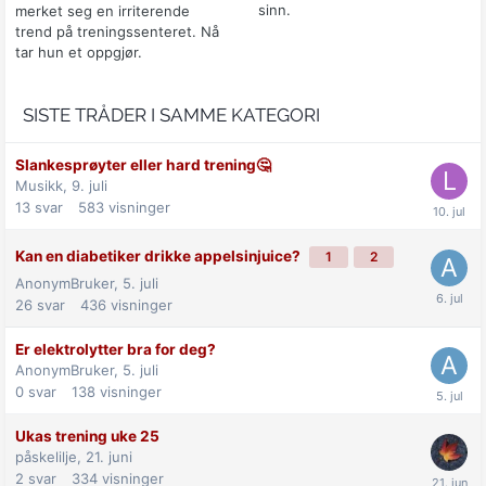
sinn.
merket seg en irriterende
trend på treningssenteret. Nå
tar hun et oppgjør.
SISTE TRÅDER I SAMME KATEGORI
Slankesprøyter eller hard trening🤔
Musikk,
9. juli
13
svar
583
visninger
Kan en diabetiker drikke appelsinjuice?
1
2
AnonymBruker,
5. juli
26
svar
436
visninger
Er elektrolytter bra for deg?
AnonymBruker,
5. juli
0
svar
138
visninger
Ukas trening uke 25
påskelilje,
21. juni
2
svar
334
visninger