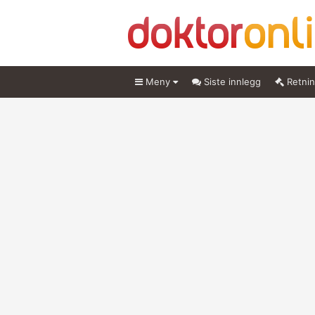
Meny
Siste innlegg
Retnin