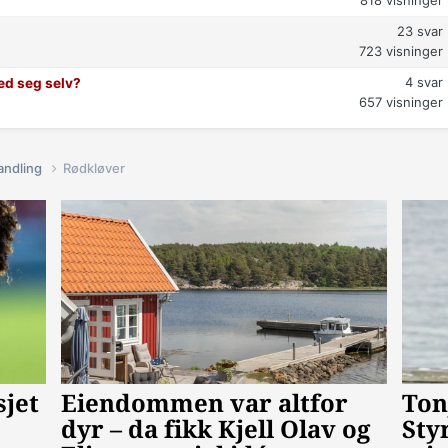
23
svar
723
visninger
4
svar
ed seg selv?
657
visninger
andling
Rødkløver