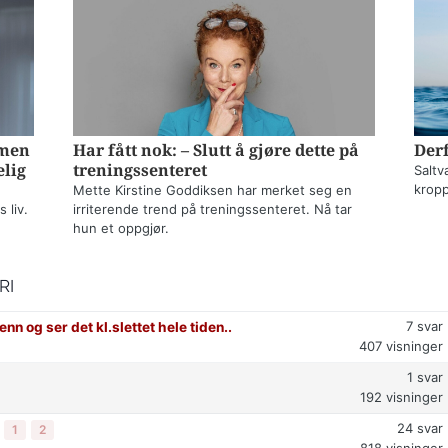
mmen
Har fått nok: – Slutt å gjøre dette på
Derf
elig
treningssenteret
Saltv
kropp
Mette Kirstine Goddiksen har merket seg en
 liv.
irriterende trend på treningssenteret. Nå tar
hun et oppgjør.
RI
7
svar
enn og ser det kl.slettet hele tiden..
407
visninger
1
svar
192
visninger
24
svar
1
2
818
visninger