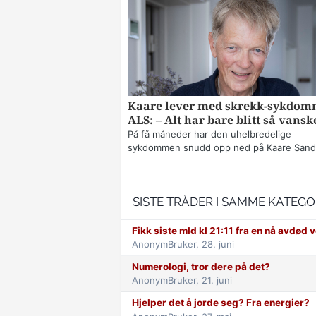
Kaare lever med skrekk-sykdo
ALS: – Alt har bare blitt så vansk
På få måneder har den uhelbredelige
sykdommen snudd opp ned på Kaare Sands
SISTE TRÅDER I SAMME KATEGO
Fikk siste mld kl 21:11 fra en nå avdød v
AnonymBruker,
28. juni
Numerologi, tror dere på det?
AnonymBruker,
21. juni
Hjelper det å jorde seg? Fra energier?