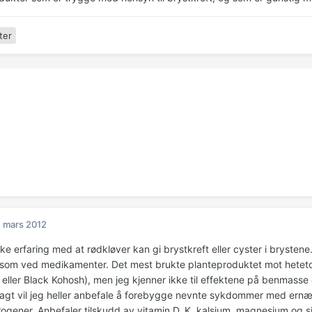
ter
. mars 2012
ke erfaring med at rødkløver kan gi brystkreft eller cyster i brysten
 som ved medikamenter. Det mest brukte planteproduktet mot heteto
eller Black Kohosh), men jeg kjenner ikke til effektene på benmasse 
elagt vil jeg heller anbefale å forebygge nevnte sykdommer med ernæri
rogener. Anbefaler tilskudd av vitamin D, K, kalsium. magnesium og s