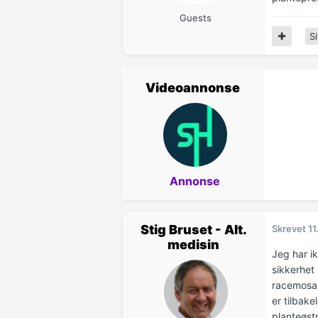
Guests
Si
Videoannonse
Annonse
Stig Bruset - Alt.
Skrevet
11
medisin
Jeg har ik
sikkerhet
racemosa 
er tilbak
planteøst