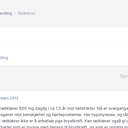
andling
Rødkløver
dling
Star
 mars 2012
 rødkløver 800 mg daglig i ca 1,5 år mot hetetokter. Nå er overgang
rogener mot benskjørhet og hjerteproblemer. Har hypotyreose, og tål
t rødkløver ikke er å anbefale pga brystkreft. Kan rødkløver også gi 
dukter som er trygge med hensyn til brystkreft, og som er gunstig m