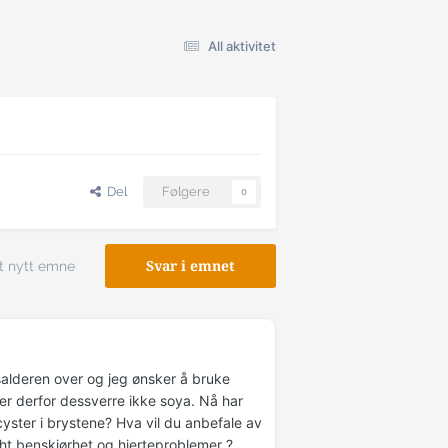
All aktivitet
Del
Følgere
0
t nytt emne
Svar i emnet
salderen over og jeg ønsker å bruke
er derfor dessverre ikke soya. Nå har
cyster i brystene? Hva vil du anbefale av
ht benskjørhet og hjerteproblemer ?