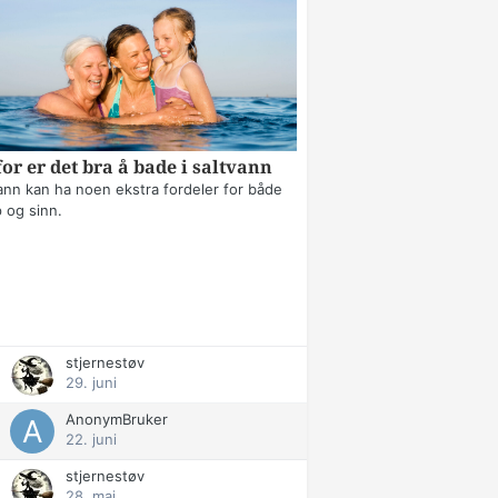
or er det bra å bade i saltvann
ann kan ha noen ekstra fordeler for både
 og sinn.
stjernestøv
29. juni
AnonymBruker
22. juni
stjernestøv
28. mai