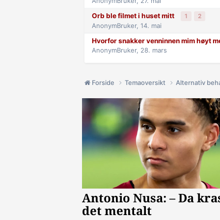
AnonymBruker,
27. mai
Orb ble filmet i huset mitt
1
2
AnonymBruker,
14. mai
Hvorfor snakker venninnen mim høyt m
AnonymBruker,
28. mars
Forside
Temaoversikt
Alternativ beh