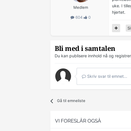
uke. I til
Medlem
hjertet.
604
0
Si
Bli med i samtalen
Du kan publisere innhold nå og registre
Skriv svar til emnet...
Gå til emneliste
VI FORESLÅR OGSÅ