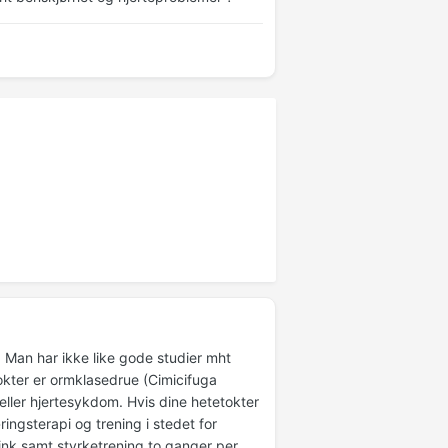
e. Man har ikke like gode studier mht
kter er ormklasedrue (Cimicifuga
eller hjertesykdom. Hvis dine hetetokter
ngsterapi og trening i stedet for
ink samt styrketrening to ganger per