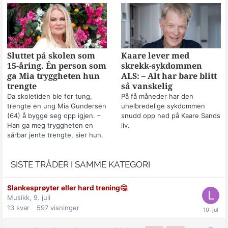
Sluttet på skolen som
Kaare lever med
15-åring. Én person som
skrekk-sykdommen
ga Mia tryggheten hun
ALS: – Alt har bare blitt
trengte
så vanskelig
Da skoletiden ble for tung,
På få måneder har den
trengte en ung Mia Gundersen
uhelbredelige sykdommen
(64) å bygge seg opp igjen. –
snudd opp ned på Kaare Sands
Han ga meg tryggheten en
liv.
sårbar jente trengte, sier hun.
SISTE TRÅDER I SAMME KATEGORI
Slankesprøyter eller hard trening🤔
Musikk,
9. juli
13
svar
597
visninger