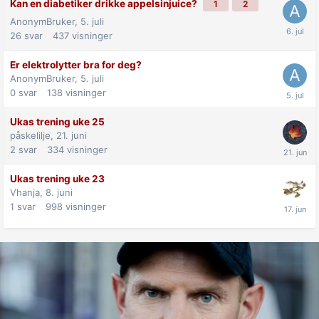
Kan en diabetiker drikke appelsinjuice?
1
2
AnonymBruker,
5. juli
26
svar
437
visninger
Er elektrolytter bra for deg?
AnonymBruker,
5. juli
0
svar
138
visninger
Ukas trening uke 25
påskelilje,
21. juni
2
svar
334
visninger
Ukas trening uke 23
Vhanja,
8. juni
1
svar
998
visninger