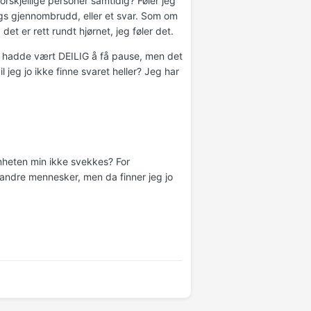
rskjellige personer samtidig? Føler jeg
gs gjennombrudd, eller et svar. Som om
 det er rett rundt hjørnet, jeg føler det.
t hadde vært DEILIG å få pause, men det
il jeg jo ikke finne svaret heller? Jeg har
omheten min ikke svekkes? For
ndre mennesker, men da finner jeg jo