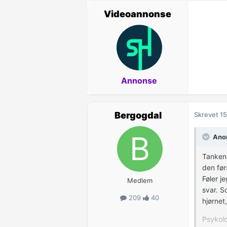
Videoannonse
Annonse
Bergogdal
Skrevet
15
Anon
Tankene
den før
Føler j
Medlem
svar. S
209
40
hjørnet,
Psykolo