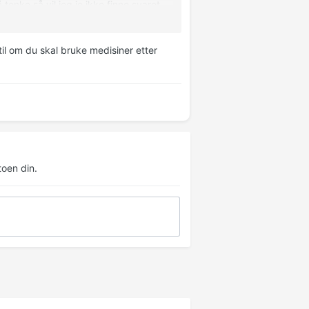
 tenke så vil jeg jo ikke finne svaret
til om du skal bruke medisiner etter
et.
ksomheten min ikke svekkes? For
d andre mennesker, men da finner jeg
oen din.