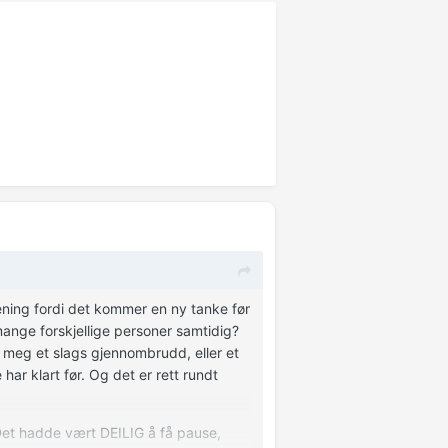
mening fordi det kommer en ny tanke før
mange forskjellige personer samtidig?
 meg et slags gjennombrudd, eller et
har klart før. Og det er rett rundt
Det hadde vært DEILIG å få pause,