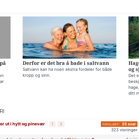
 på
Derfor er det bra å bade i saltvann
Hage
og s
Saltvann kan ha noen ekstra fordeler for både
kropp og sinn.
en
Det e
ar
beskj
hage,
ditt 
RI
er ut i hytt og pinevær
25
svar
1
2
323
visninger