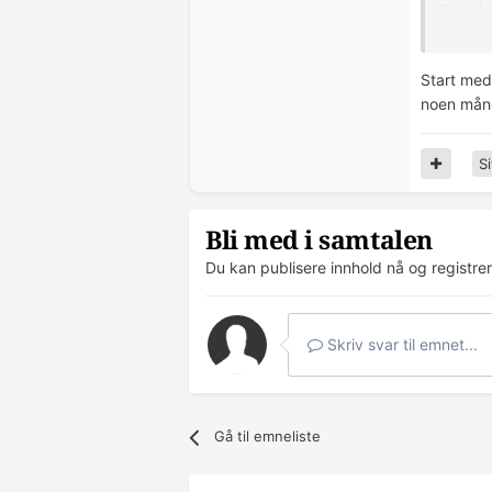
men det
heller?
Jeg vet
Start medi
noen mån
Uansett
Er det 
Si
psykolo
jo aldr
Bli med i samtalen
Du kan publisere innhold nå og registre
Anony
Skriv svar til emnet...
Gå til emneliste