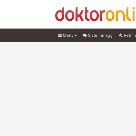
Meny
Siste innlegg
Retnin