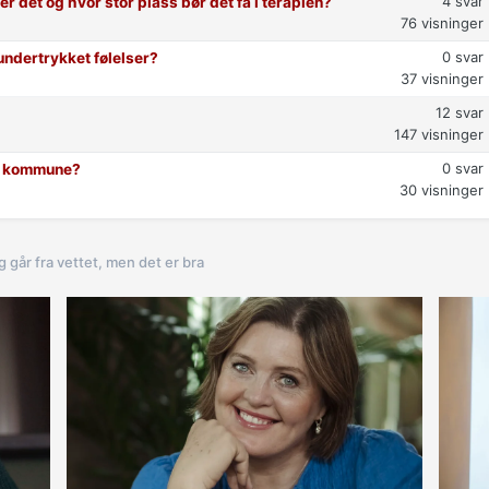
4
svar
 er det og hvor stor plass bør det få i terapien?
76
visninger
0
svar
undertrykket følelser?
37
visninger
12
svar
147
visninger
0
svar
in kommune?
30
visninger
g går fra vettet, men det er bra