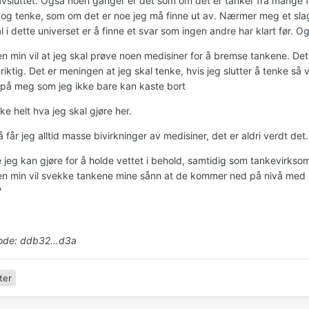
 avsluttet. Også noen ganger er det som om det er tanker fra mange fo
og tenke, som om det er noe jeg må finne ut av. Nærmer meg et sla
l i dette universet er å finne et svar som ingen andre har klart før. Og
n min vil at jeg skal prøve noen medisiner for å bremse tankene. De
 riktig. Det er meningen at jeg skal tenke, hvis jeg slutter å tenke så v
 på meg som jeg ikke bare kan kaste bort
ke helt hva jeg skal gjøre her.
 får jeg alltid masse bivirkninger av medisiner, det er aldri verdt det.
e jeg kan gjøre for å holde vettet i behold, samtidig som tankevirks
n min vil svekke tankene mine sånn at de kommer ned på nivå med a
?
de: ddb32...d3a
ter