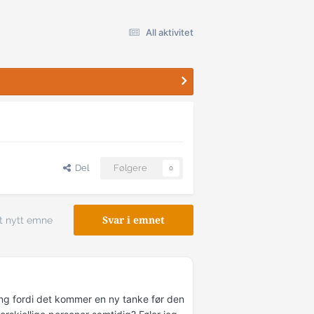
All aktivitet
Del
Følgere
0
t nytt emne
Svar i emnet
ing fordi det kommer en ny tanke før den