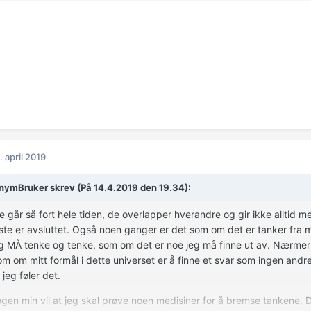
. april 2019
ymBruker skrev (På 14.4.2019 den 19.34):
 går så fort hele tiden, de overlapper hverandre og gir ikke alltid 
ste er avsluttet. Også noen ganger er det som om det er tanker fra 
eg MÅ tenke og tenke, som om det er noe jeg må finne ut av. Nærmer
om om mitt formål i dette universet er å finne et svar som ingen andre 
 jeg føler det.
gen min vil at jeg skal prøve noen medisiner for å bremse tankene. 