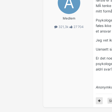
første er
MÅ tenke 
mitt formå
Medlem
Psykologe
føles ikke
321,3k
27 704
et ansvar
Jeg vet ik
Uansett så
Er det no
psykologe
aldri svar
Anonymko
Si