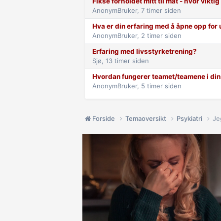
Fikse forholdet mitt til mat - hvor viktig
AnonymBruker,
7 timer siden
Hva er din erfaring med å åpne opp for 
AnonymBruker,
2 timer siden
Erfaring med livsstyrketrening?
Sjø,
13 timer siden
Hvordan fungerer teamet/teamene i d
AnonymBruker,
5 timer siden
Forside
Temaoversikt
Psykiatri
Je