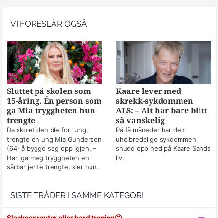
VI FORESLÅR OGSÅ
Sluttet på skolen som
Kaare lever med
15-åring. Én person som
skrekk-sykdommen
ga Mia tryggheten hun
ALS: – Alt har bare blitt
trengte
så vanskelig
Da skoletiden ble for tung,
På få måneder har den
trengte en ung Mia Gundersen
uhelbredelige sykdommen
(64) å bygge seg opp igjen. –
snudd opp ned på Kaare Sands
Han ga meg tryggheten en
liv.
sårbar jente trengte, sier hun.
SISTE TRÅDER I SAMME KATEGORI
Slankesprøyter eller hard trening🤔