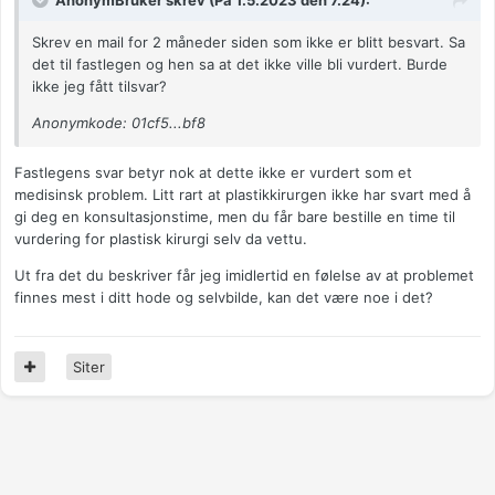
AnonymBruker skrev (På 1.5.2023 den 7.24):
Skrev en mail for 2 måneder siden som ikke er blitt besvart. Sa
det til fastlegen og hen sa at det ikke ville bli vurdert. Burde
ikke jeg fått tilsvar?
Anonymkode: 01cf5...bf8
Fastlegens svar betyr nok at dette ikke er vurdert som et
medisinsk problem. Litt rart at plastikkirurgen ikke har svart med å
gi deg en konsultasjonstime, men du
får bare bestille en time til
vurdering for plastisk kirurgi selv da vettu.
Ut fra det du beskriver får jeg imidlertid en følelse av at problemet
finnes mest i ditt hode og selvbilde, kan det være noe i det?
Siter