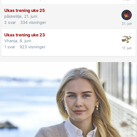
Ukas trening uke 25
påskelilje,
21. juni
2
svar
334
visninger
Ukas trening uke 23
Vhanja,
8. juni
1
svar
923
visninger