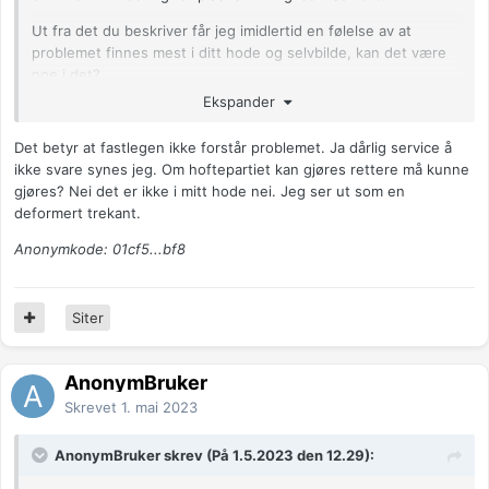
Ut fra det du beskriver får jeg imidlertid en følelse av at
problemet finnes mest i ditt hode og selvbilde, kan det være
noe i det?
Ekspander
Det betyr at fastlegen ikke forstår problemet. Ja dårlig service å
ikke svare synes jeg. Om hoftepartiet kan gjøres rettere må kunne
gjøres? Nei det er ikke i mitt hode nei. Jeg ser ut som en
deformert trekant.
Anonymkode: 01cf5...bf8
Siter
AnonymBruker
Skrevet
1. mai 2023
AnonymBruker skrev (På 1.5.2023 den 12.29):