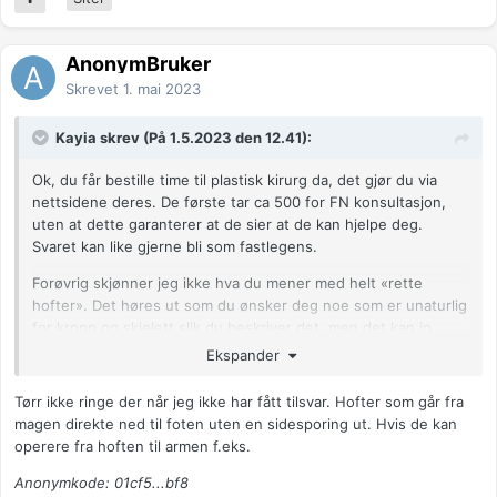
AnonymBruker
Skrevet
1. mai 2023
Kayia skrev (På 1.5.2023 den 12.41):
Ok, du får bestille time til plastisk kirurg da, det gjør du via
nettsidene deres. De første tar ca 500 for FN konsultasjon,
uten at dette garanterer at de sier at de kan hjelpe deg.
Svaret kan like gjerne bli som fastlegens.
Forøvrig skjønner jeg ikke hva du mener med helt «rette
hofter». Det høres ut som du ønsker deg noe som er unaturlig
for kropp og skjelett slik du beskriver det, men det kan jo
være ar du bare forklarer deg dårlig her.
Ekspander
Tørr ikke ringe der når jeg ikke har fått tilsvar. Hofter som går fra
magen direkte ned til foten uten en sidesporing ut. Hvis de kan
operere fra hoften til armen f.eks.
Anonymkode: 01cf5...bf8