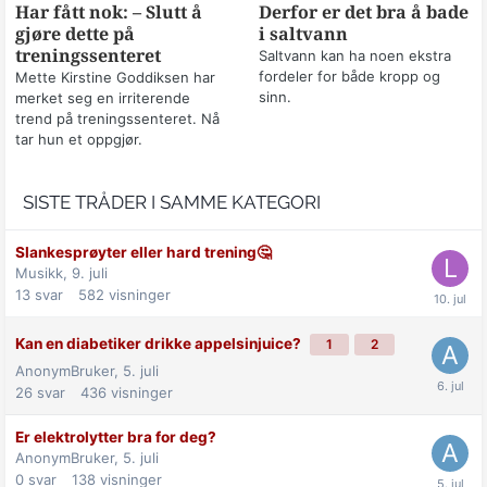
Har fått nok: – Slutt å
Derfor er det bra å bade
gjøre dette på
i saltvann
treningssenteret
Saltvann kan ha noen ekstra
fordeler for både kropp og
Mette Kirstine Goddiksen har
sinn.
merket seg en irriterende
trend på treningssenteret. Nå
tar hun et oppgjør.
SISTE TRÅDER I SAMME KATEGORI
Slankesprøyter eller hard trening🤔
Musikk,
9. juli
13
svar
582
visninger
Kan en diabetiker drikke appelsinjuice?
1
2
AnonymBruker,
5. juli
26
svar
436
visninger
Er elektrolytter bra for deg?
AnonymBruker,
5. juli
0
svar
138
visninger