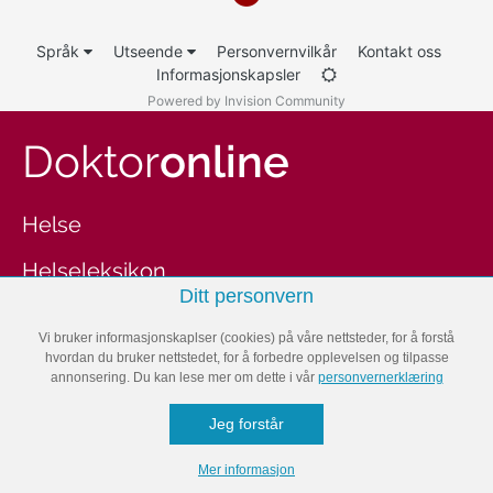
Språk
Utseende
Personvernvilkår
Kontakt oss
Informasjonskapsler
Powered by Invision Community
Doktor
online
Helse
Helseleksikon
Ditt personvern
Kosthold
Vi bruker informasjonskaplser (cookies) på våre nettsteder, for å forstå
Trening
hvordan du bruker nettstedet, for å forbedre opplevelsen og tilpasse
annonsering. Du kan lese mer om dette i vår
personvernerklæring
Velvære
Jeg forstår
Fitnessbloggen
Mer informasjon