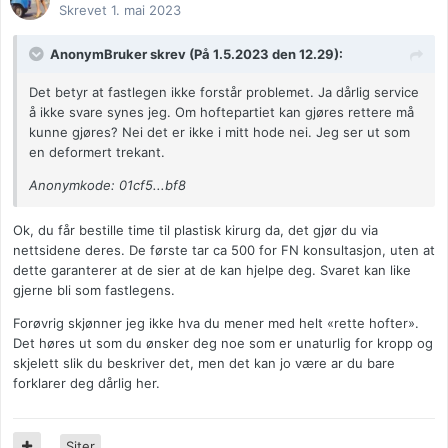
Skrevet
1. mai 2023
AnonymBruker skrev (På 1.5.2023 den 12.29):
Det betyr at fastlegen ikke forstår problemet. Ja dårlig service
å ikke svare synes jeg. Om hoftepartiet kan gjøres rettere må
kunne gjøres? Nei det er ikke i mitt hode nei. Jeg ser ut som
en deformert trekant.
Anonymkode: 01cf5...bf8
Ok, du får bestille time til plastisk kirurg da, det gjør du via
nettsidene deres. De første tar ca 500 for FN konsultasjon, uten at
dette garanterer at de sier at de kan hjelpe deg. Svaret kan like
gjerne bli som fastlegens.
Forøvrig skjønner jeg ikke hva du mener med helt «rette hofter».
Det høres ut som du ønsker deg noe som er unaturlig for kropp og
skjelett slik du beskriver det, men det kan jo være ar du bare
forklarer deg dårlig her.
Siter