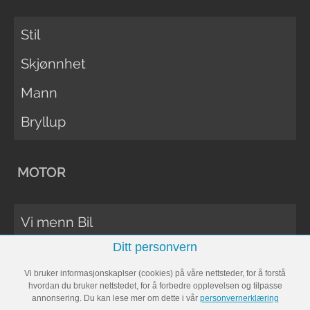
Stil
Skjønnhet
Mann
Bryllup
MOTOR
Vi menn Bil
Ditt personvern
Biltester
Vi bruker informasjonskaplser (cookies) på våre nettsteder, for å forstå
Vi Menn Båt
hvordan du bruker nettstedet, for å forbedre opplevelsen og tilpasse
annonsering. Du kan lese mer om dette i vår
personvernerklæring
Båttester