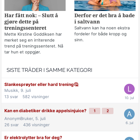
Har fått nok: – Slutt å
Derfor er det bra å bade
gjøre dette på
i saltvann
treningssenteret
Saltvann kan ha noen ekstra
fordeler for både kropp og
Mette Kirstine Goddiksen har
sinn.
merket seg en irriterende
trend på treningssenteret. Nå
tar hun et oppgjør.
SISTE TRÅDER I SAMME KATEGORI
Slankesprøyter eller hard trening🤔
Musikk,
9. juli
13
svar
582
visninger
Kan en diabetiker drikke appelsinjuice?
1
2
AnonymBruker,
5. juli
26
svar
436
visninger
Er elektrolytter bra for deg?