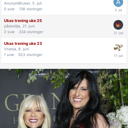
AnonymBruker,
5. juli
0
svar
138
visninger
Ukas trening uke 25
påskelilje,
21. juni
2
svar
334
visninger
Ukas trening uke 23
Vhanja,
8. juni
1
svar
923
visninger