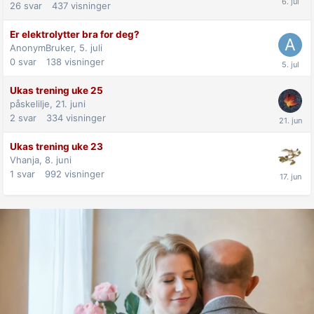
26
svar
437
visninger
Er elektrolytter bra for deg?
AnonymBruker,
5. juli
0
svar
138
visninger
Ukas trening uke 25
påskelilje,
21. juni
2
svar
334
visninger
Ukas trening uke 23
Vhanja,
8. juni
1
svar
992
visninger