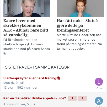
Kaare lever med
Har fått nok: – Slutt å
skrekk-sykdommen
gjøre dette på
ALS: – Alt har bare blitt
treningssenteret
så vanskelig
Mette Kirstine Goddiksen har
merket seg en irriterende
På få måneder har den
trend på treningssenteret. Nå
uhelbredelige sykdommen
tar hun et oppgjør.
snudd opp ned på Kaare Sands
liv.
SISTE TRÅDER I SAMME KATEGORI
Slankesprøyter eller hard trening🤔
Musikk,
9. juli
13
svar
592
visninger
Kan en diabetiker drikke appelsinjuice?
1
2
AnonymBruker,
5. juli