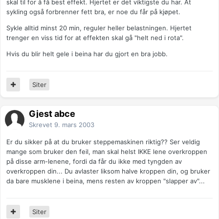
skal til for å få best effekt. Hjertet er det viktigste du har. At
sykling også forbrenner fett bra, er noe du får på kjøpet.
Sykle alltid minst 20 min, reguler heller belastningen. Hjertet
trenger en viss tid for at effekten skal gå "helt ned i rota".
Hvis du blir helt gele i beina har du gjort en bra jobb.
Siter
Gjest abce
Skrevet
9. mars 2003
Er du sikker på at du bruker steppemaskinen riktig?? Ser veldig
mange som bruker den feil, man skal helst IKKE lene overkroppen
på disse arm-lenene, fordi da får du ikke med tyngden av
overkroppen din... Du avlaster liksom halve kroppen din, og bruker
da bare musklene i beina, mens resten av kroppen "slapper av"...
Siter