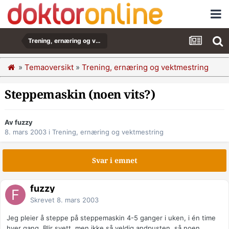
Trening, ernæring og vektmestring
»
Temaoversikt
»
Trening, ernæring og vektmestring
Steppemaskin (noen vits?)
Av fuzzy
8. mars 2003
i
Trening, ernæring og vektmestring
Svar i emnet
fuzzy
Skrevet
8. mars 2003
Jeg pleier å steppe på steppemaskin 4-5 ganger i uken, i én time
hver gang. Blir svett, men ikke så veldig andpusten, så noen