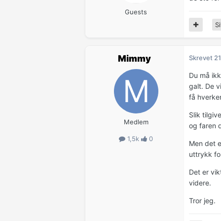
Guests
Si
Mimmy
Skrevet
21
Du må ikk
galt. De v
få hverken
Slik tilg
Medlem
og faren d
1,5k
0
Men det er
uttrykk fo
Det er vi
videre.
Tror jeg.