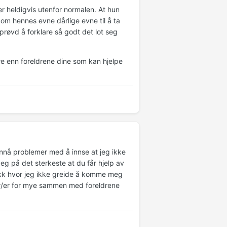
 er heldigvis utenfor normalen. At hun
 om hennes evne dårlige evne til å ta
øvd å forklare så godt det lot seg
re enn foreldrene dine som kan hjelpe
ennå problemer med å innse at jeg ikke
eg på det sterkeste at du får hjelp av
ikk hvor jeg ikke greide å komme meg
 bor/er for mye sammen med foreldrene