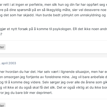
r rett i at ingen er perfekte, men slik hun og din far har oppført seg
re på dine spørsmål på en så likegyldig måte, sier vel dessverre noe
eg det som har skjedd. Hun burde bedt ydmykt om unnskyldning og pr
gjør et nytt forsøk på å komme til psykologen. ER det ikke noen and
a?
ter
. april 2003
ner hvordan du har det. Har selv vært i lignende situasjon, men har 
en omsorgen jeg fortjente av foreldrene mine. Jeg vil bare anbefale d
og til å komme deg videre. Selv sørger jeg over alle de årene som g
g vil ikke at du også skal få det slik. Det er også viktig at du ikke
ror jeg du bare blir mer deprimert.
ter