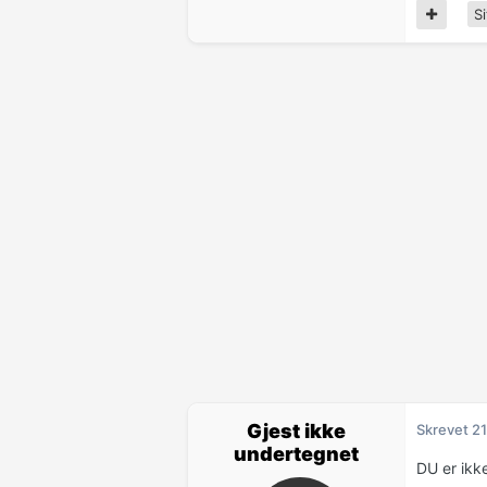
Si
Gjest ikke
Skrevet
21
undertegnet
DU er ikk