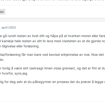
ter
. april 2003
e gå rundt resten av livet ditt og håpe på at hverken moren eller far
il kanskje hele resten av sitt liv leve med vissheten av at de gjorde 
 tilgivelse eller forløsning.
ivelse/forløsning får man bare ved bevisst erkjennelse av noe. Noe d
in.
 lovlig å være sint (selvsagt innen visse grenser), og det er fint at d
r hvorfor, syns jeg.
ktig for deg selv at du påbegynner en prosess der du prøver å legge d