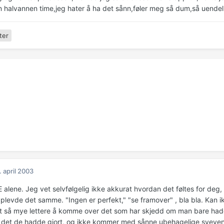
n halvannen time,jeg hater å ha det sånn,føler meg så dum,så uendel
ter
. april 2003
E alene. Jeg vet selvfølgelig ikke akkurat hvordan det føltes for deg
plevde det samme. "Ingen er perfekt," "se framover" , bla bla. Kan ikk
tt så mye lettere å komme over det som har skjedd om man bare hadd
r det de hadde gjort, og ikke kommer med sånne ubehagelige sveven