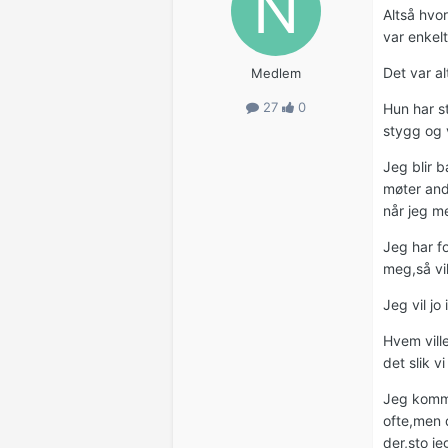
Altså hvo
var enkelt
Det var a
Medlem
27
0
Hun har st
stygg og v
Jeg blir 
møter and
når jeg me
Jeg har f
meg,så vil
Jeg vil j
Hvem ville
det slik v
Jeg kommer
ofte,men 
der,sto j