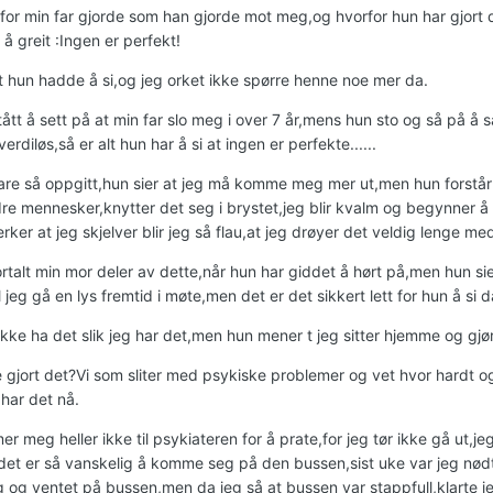
rfor min far gjorde som han gjorde mot meg,og hvorfor hun har gjort
 å greit :Ingen er perfekt!
lt hun hadde å si,og jeg orket ikke spørre henne noe mer da.
ått å sett på at min far slo meg i over 7 år,mens hun sto og så på å sa
erdiløs,så er alt hun har å si at ingen er perfekte......
bare så oppgitt,hun sier at jeg må komme meg mer ut,men hun forstår i
re mennesker,knytter det seg i brystet,jeg blir kvalm og begynner å 
rker at jeg skjelver blir jeg så flau,at jeg drøyer det veldig lenge me
ortalt min mor deler av dette,når hun har giddet å hørt på,men hun si
 jeg gå en lys fremtid i møte,men det er det sikkert lett for hun å si d
o ikke ha det slik jeg har det,men hun mener t jeg sitter hjemme og g
 gjort det?Vi som sliter med psykiske problemer og vet hvor hardt og 
i har det nå.
 meg heller ikke til psykiateren for å prate,for jeg tør ikke gå ut,
det er så vanskelig å komme seg på den bussen,sist uke var jeg nødt t
eg og ventet på bussen,men da jeg så at bussen var stappfull,klarte 