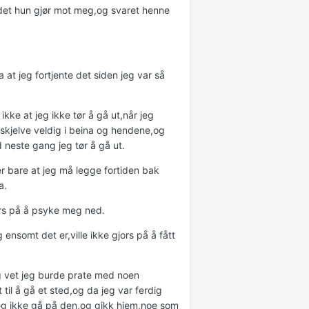
 det hun gjør mot meg,og svaret henne
 at jeg fortjente det siden jeg var så
kke at jeg ikke tør å gå ut,når jeg
skjelve veldig i beina og hendene,og
d neste gang jeg tør å gå ut.
er bare at jeg må legge fortiden bak
a.
jørs på å psyke meg ned.
ensomt det er,ville ikke gjors på å fått
jeg vet jeg burde prate med noen
il å gå et sted,og da jeg var ferdig
jeg ikke gå på den,og gikk hjem,noe som