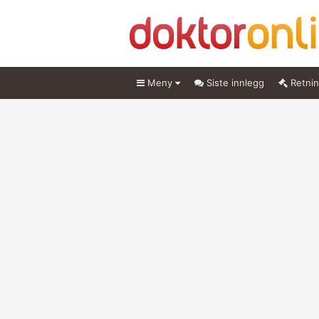
Meny
Siste innlegg
Retnin