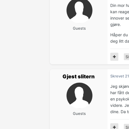
Din mor ha
kan reage
innover s
gjøre.
Guests
Håper du 
deg litt d
Si
Gjest slitern
Skrevet
21
Jeg skjøn
har fått d
en psykol
videre. Je
dine. Da t
Guests
Si