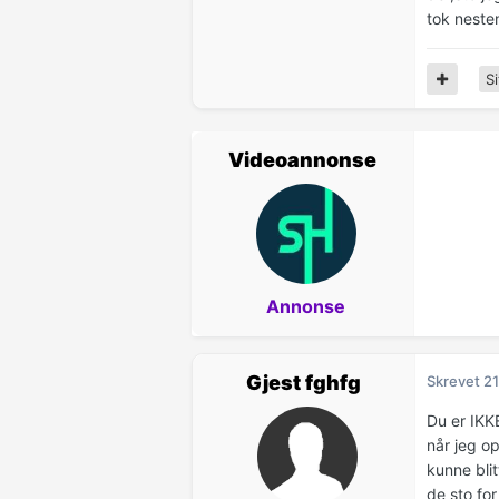
tok neste
Si
Videoannonse
Annonse
Gjest fghfg
Skrevet
21
Du er IKK
når jeg op
kunne bli
de sto fo