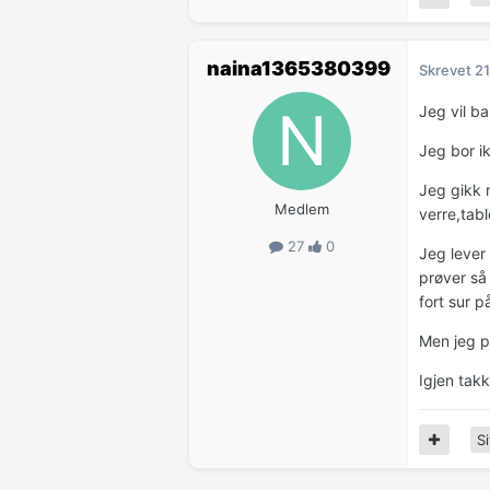
naina1365380399
Skrevet
21
Jeg vil b
Jeg bor i
Jeg gikk 
Medlem
verre,tab
27
0
Jeg lever
prøver så 
fort sur 
Men jeg p
Igjen takk
Si