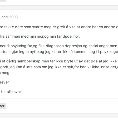
. april 2003
are takke dere som svarte meg,er greit å vite at andre har en anelse 
kke sammen med min mor,og min far døde ifjor.
mer til psykolog før,og fikk diagnosen depresjon og sosial angst,men 
lettene gjør ingen nytte,og jeg klarer ikke å komme meg til psykologe
 i et dårlig samboerskap,men tør ikke bryte ut av det pga at jeg ikke
godt jeg kan å late som om jeg ikke er syk,for han vil ikke innse det,o
på meg.
røver
 for alle svar
ter