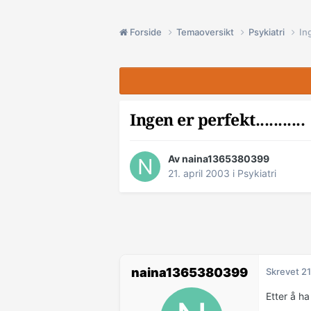
Forside
Temaoversikt
Psykiatri
Ing
Ingen er perfekt...........
Av naina1365380399
21. april 2003
i
Psykiatri
naina1365380399
Skrevet
21
Etter å h