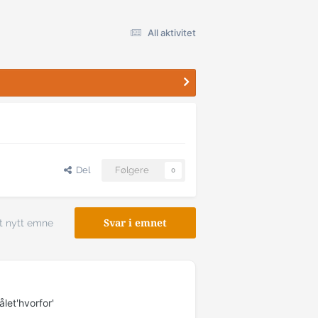
All aktivitet
Del
Følgere
0
t nytt emne
Svar i emnet
let'hvorfor'