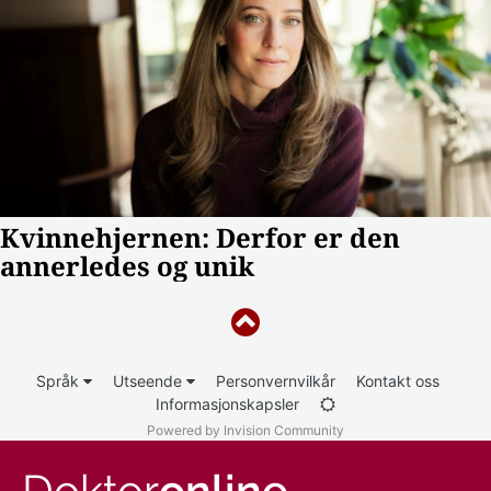
Språk
Utseende
Personvernvilkår
Kontakt oss
Informasjonskapsler
Powered by Invision Community
Doktor
online