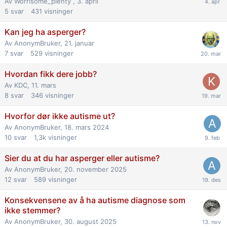
Av
Worrisome_plenty
,
3. april
5
svar
431
visninger
Kan jeg ha asperger?
Av
AnonymBruker
,
21. januar
7
svar
529
visninger
Hvordan fikk dere jobb?
Av
KDC
,
11. mars
8
svar
346
visninger
Hvorfor dør ikke autisme ut?
Av
AnonymBruker
,
18. mars 2024
10
svar
1,3k
visninger
Sier du at du har asperger eller autisme?
Av
AnonymBruker
,
20. november 2025
12
svar
589
visninger
Konsekvensene av å ha autisme diagnose som
ikke stemmer?
Av
AnonymBruker
,
30. august 2025