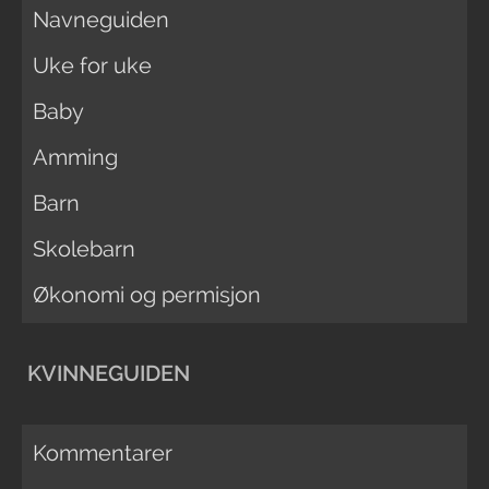
Navneguiden
Uke for uke
Baby
Amming
Barn
Skolebarn
Økonomi og permisjon
KVINNEGUIDEN
Kommentarer