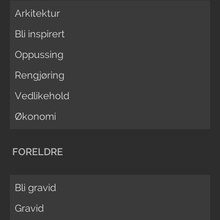
Arkitektur
Bli inspirert
Oppussing
Rengjøring
Vedlikehold
Økonomi
FORELDRE
Bli gravid
Gravid