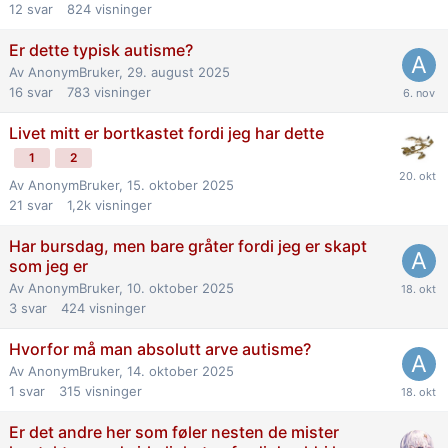
12
svar
824
visninger
Er dette typisk autisme?
Av
AnonymBruker
,
29. august 2025
16
svar
783
visninger
Livet mitt er bortkastet fordi jeg har dette
1
2
Av
AnonymBruker
,
15. oktober 2025
21
svar
1,2k
visninger
Har bursdag, men bare gråter fordi jeg er skapt
som jeg er
Av
AnonymBruker
,
10. oktober 2025
3
svar
424
visninger
Hvorfor må man absolutt arve autisme?
Av
AnonymBruker
,
14. oktober 2025
1
svar
315
visninger
Er det andre her som føler nesten de mister