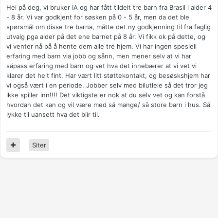
Hei på deg, vi bruker IA og har fått tildelt tre barn fra Brasil i alder 4
- 8 år. Vi var godkjent for søsken på 0 - 5 år, men da det ble
spørsmål om disse tre barna, måtte det ny godkjenning til fra faglig
utvalg pga alder på det ene barnet på 8 år. Vi fikk ok på dette, og
vi venter nå på å hente dem alle tre hjem. Vi har ingen spesiell
erfaring med barn via jobb og sånn, men mener selv at vi har
såpass erfaring med barn og vet hva det innebærer at vi vet vi
klarer det helt fint. Har vært litt støttekontakt, og besøskshjem har
vi også vært i en periode. Jobber selv med bilutleie så det tror jeg
ikke spiller inn!!!! Det viktigste er nok at du selv vet og kan forstå
hvordan det kan og vil være med så mange/ så store barn i hus. Så
lykke til uansett hva det blir til.
Siter