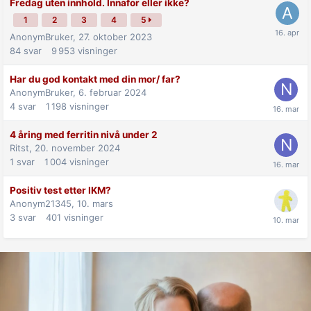
Fredag uten innhold. Innafor eller ikke?
1
2
3
4
5
AnonymBruker,
27. oktober 2023
84
svar
9 953
visninger
Har du god kontakt med din mor/ far?
AnonymBruker,
6. februar 2024
4
svar
1 198
visninger
4 åring med ferritin nivå under 2
Ritst,
20. november 2024
1
svar
1 004
visninger
Positiv test etter IKM?
Anonym21345,
10. mars
3
svar
401
visninger