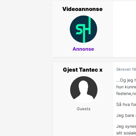
Videoannonse
Annonse
Gjest Tantec x
Skrevet
19
...Og jeg 
hun kunne 
festene,n
Så hva fo
Guests
Jeg bare 
Jeg synes 
sitt sosia