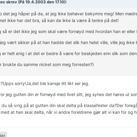
ec skrev (På 19.4.2003 den 17.10):
jo det jeg håper på da, at jeg ikke behøver bekymre meg! Men mødre er
t ikke har det bra, så kan de ikke la være å tenke på det!
g så er det ikke jeg som skal være fornøyd med hvordan han er eller
eg vært sikker på at han hadde det slik han helst ville, ville jeg ikke 
 er helt enig i at det er bedre å være for beskjeden enn slik som den
r brukte du samme nicket som meg forresten?)
?Upps sorry!Ja,det ble kansje litt likt ser jeg.
ror jeg gutten din er fornøyd med livet sitt, jeg synes det høres ut so
 du så ivrig på at gutten din skal delta på klassefester da?Der foreg
r med at han skal delta, når vi andre foreldrene gjør alt vi kan for 
ter