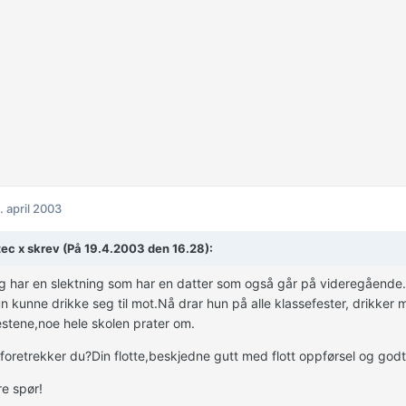
. april 2003
ec x skrev (På 19.4.2003 den 16.28):
eg har en slektning som har en datter som også går på videregående.Hun
un kunne drikke seg til mot.Nå drar hun på alle klassefester, drikker 
estene,noe hele skolen prater om.
foretrekker du?Din flotte,beskjedne gutt med flott oppførsel og godt 
e spør!