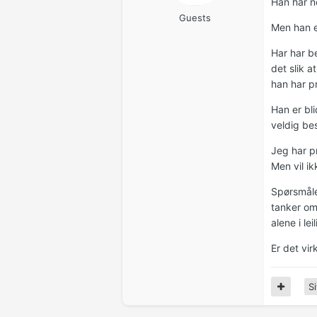
Han har n
Guests
Men han e
Har har b
det slik 
han har p
Han er bl
veldig be
Jeg har p
Men vil i
Spørsmålet
tanker om
alene i le
Er det vi
Si