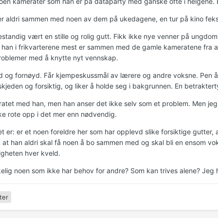
oen kamerater som han er på dataparty med ganske ofte i helgene. Ente
r aldri sammen med noen av dem på ukedagene, en tur på kino feks
estandig vært en stille og rolig gutt. Fikk ikke nye venner på ungdo
at han i frikvarterene mest er sammen med de gamle kameratene fra a
roblemer med å knytte nyt vennskap.
id og fornøyd. Får kjempeskussmål av lærere og andre voksne. Pen 
skjeden og forsiktig, og liker å holde seg i bakgrunnen. En betrakter
ratet med han, men han anser det ikke selv som et problem. Men jeg 
kke rote opp i det mer enn nødvendig.
 er: er et noen foreldre her som har opplevd slike forsiktige gutter, at
 at han aldri skal få noen å bo sammen med og skal bli en ensom v
iligheten hver kveld.
rkelig noen som ikke har behov for andre? Som kan trives alene? Jeg h
ter