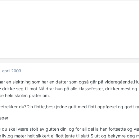
. april 2003
har en slektning som har en datter som også går på videregående.Hun va
drikke seg til mot.Nå drar hun på alle klassefester, drikker mest og 
oe hele skolen prater om.
retrekker du?Din flotte,beskjedne gutt med flott oppførsel og godt ry
spør!
du skal være stolt av gutten din, og for all del la han fortsette og 
le liv,og møter helt sikkert ei flott jente til slutt.Slutt og bekymre d