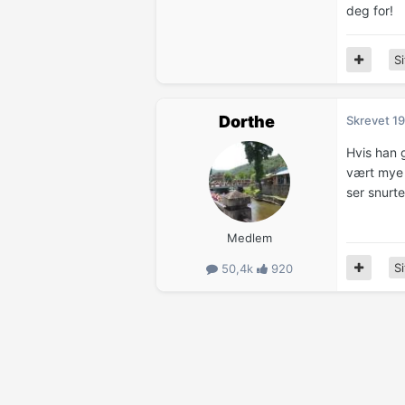
deg for!
Si
Dorthe
Skrevet
19
Hvis han 
vært mye a
ser snurt
Medlem
Si
50,4k
920