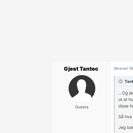
Gjest Tantec
Skrevet
19
Tant
...Og j
ut at h
disse f
Guests
Så hva 
Jeg bar