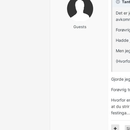
Tant
Det er 
avkomme
Guests
Forøvri
Hadde j
Men jeg
(Hvorfo
Gjorde jeg
Forøvrig t
Hvorfor er
at du stri
festinga...
Si