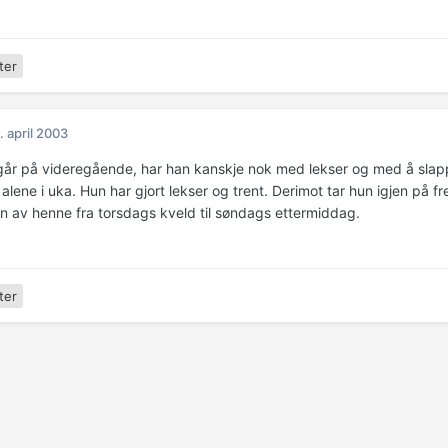
ter
. april 2003
går på videregående, har han kanskje nok med lekser og med å slap
lene i uka. Hun har gjort lekser og trent. Derimot tar hun igjen på fr
en av henne fra torsdags kveld til søndags ettermiddag.
ter