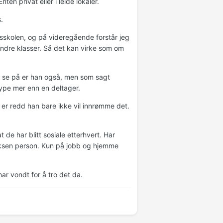
n privat eller i leide lokaler.
.
msskolen, og på videregående forstår jeg
ndre klasser. Så det kan virke som om
å se på er han også, men som sagt
type mer enn en deltager.
er redd han bare ikke vil innrømme det.
 de har blitt sosiale etterhvert. Har
oksen person. Kun på jobb og hjemme
ar vondt for å tro det da.