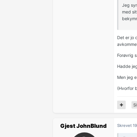
Jeg syn
med sit
bekymr
Det er jo 
avkommet 
Forøvrig 
Hadde jeg 
Men jeg er
(Hvorfor 
Si
Gjest JohnBlund
Skrevet
19