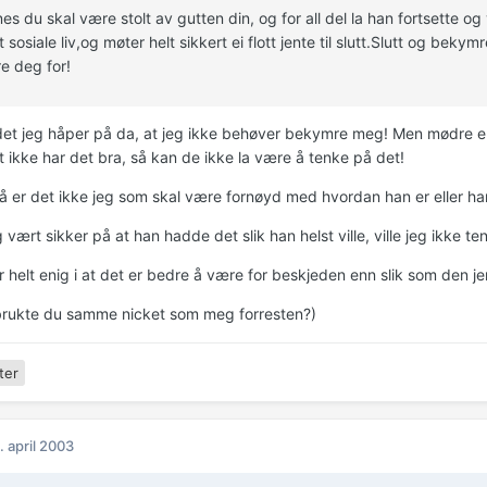
es du skal være stolt av gutten din, og for all del la han fortsette o
t sosiale liv,og møter helt sikkert ei flott jente til slutt.Slutt og bek
e deg for!
det jeg håper på da, at jeg ikke behøver bekymre meg! Men mødre er s
ikke har det bra, så kan de ikke la være å tenke på det!
så er det ikke jeg som skal være fornøyd med hvordan han er eller ha
vært sikker på at han hadde det slik han helst ville, ville jeg ikke te
 helt enig i at det er bedre å være for beskjeden enn slik som den je
brukte du samme nicket som meg forresten?)
ter
. april 2003