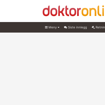
Meny
Siste innlegg
Retnin