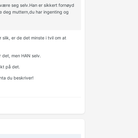
g være seg selv.Han er sikkert fornøyd
ymre deg muttern,du har ingenting og
lik, er de det minste i tvil om at
r det, men HAN selv.
nkt på det.
nta du beskriver!