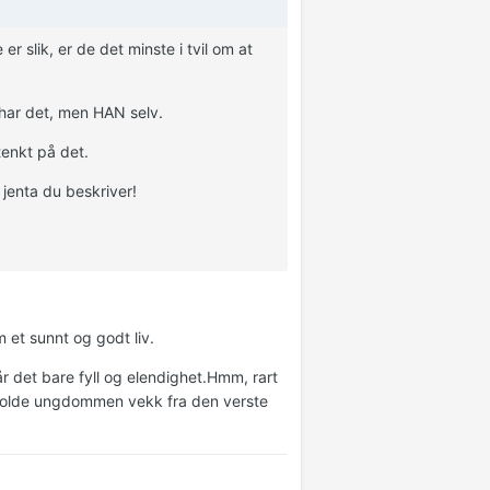
 slik, er de det minste i tvil om at
 har det, men HAN selv.
tenkt på det.
 jenta du beskriver!
m et sunnt og godt liv.
år det bare fyll og elendighet.Hmm, rart
og holde ungdommen vekk fra den verste