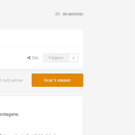
All aktivitet
Del
Følgere
0
t nytt emne
Svar i emnet
verdagene.