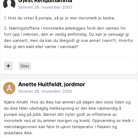
Gjest Kengumamma
Skrevet
28. november 2000
1. Hvis du orker å pumpe, så ja: jo mer morsmelk jo bedre.
2. Næringstoffene i morsmelka ødelegges fordi den varmes for
fort opp i mikroen, den er veldig ømfintelig. Du kan jo selvsagt gi
den uansett, men da kan du likegodt gi noe annet (vann?). Hvorfor
ikke gi den kald eller varme i vannbad?
Siter
Anette Huitfeldt, jordmor
Skrevet
28. november 2000
Kjære AinaN. Hvis du ikke har ammet på dagen den siste tiden og
du ikke føler ubehaglig melkespreng er det ikke nødvendig å
pumpe seg på jobb. Barnet ditt nyter godt av effektene av
morsmelk ved at du ammer morgen og kveld. Oppvarming av melk i
mikrobølgeovnen kan føre til ujevn temperatur i flasken og
anbefales ikke.