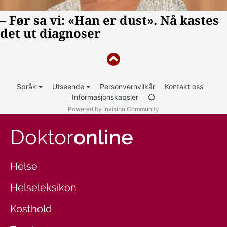
Språk
Utseende
Personvernvilkår
Kontakt oss
Informasjonskapsler
Powered by Invision Community
Doktor
online
Helse
Helseleksikon
Kosthold