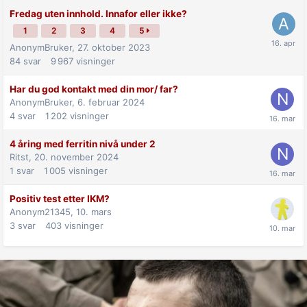
Fredag uten innhold. Innafor eller ikke?
1
2
3
4
5
AnonymBruker,
27. oktober 2023
84
svar
9 967
visninger
Har du god kontakt med din mor/ far?
AnonymBruker,
6. februar 2024
4
svar
1 202
visninger
4 åring med ferritin nivå under 2
Ritst,
20. november 2024
1
svar
1 005
visninger
Positiv test etter IKM?
Anonym21345,
10. mars
3
svar
403
visninger