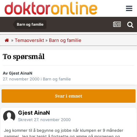
Barn og familie
»
Temaoversikt
»
Barn og familie
To spørsmål
Av Gjest AinaN
27. november 2000
i
Barn og familie
Svar i emnet
Gjest AinaN
Skrevet
27. november 2000
Jeg kommer til å begynne og jobbe når klumpen er 9 måneder
gammel. Jeg har tenkt å fortsette og amme på morgenen og