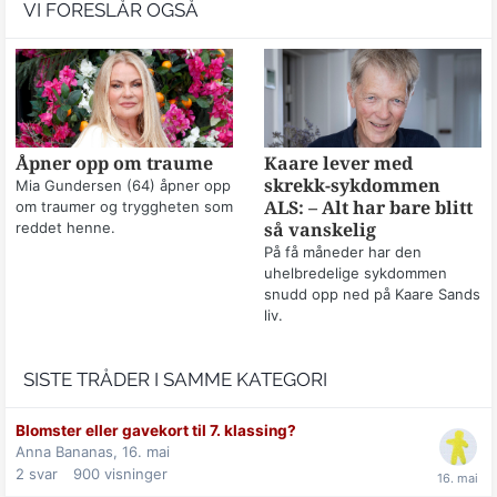
VI FORESLÅR OGSÅ
Åpner opp om traume
Kaare lever med
skrekk-sykdommen
Mia Gundersen (64) åpner opp
om traumer og tryggheten som
ALS: – Alt har bare blitt
reddet henne.
så vanskelig
På få måneder har den
uhelbredelige sykdommen
snudd opp ned på Kaare Sands
liv.
SISTE TRÅDER I SAMME KATEGORI
Blomster eller gavekort til 7. klassing?
Anna Bananas,
16. mai
2
svar
900
visninger