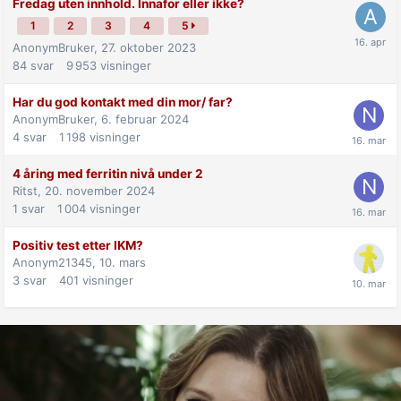
Fredag uten innhold. Innafor eller ikke?
1
2
3
4
5
AnonymBruker,
27. oktober 2023
84
svar
9 953
visninger
Har du god kontakt med din mor/ far?
AnonymBruker,
6. februar 2024
4
svar
1 198
visninger
4 åring med ferritin nivå under 2
Ritst,
20. november 2024
1
svar
1 004
visninger
Positiv test etter IKM?
Anonym21345,
10. mars
3
svar
401
visninger