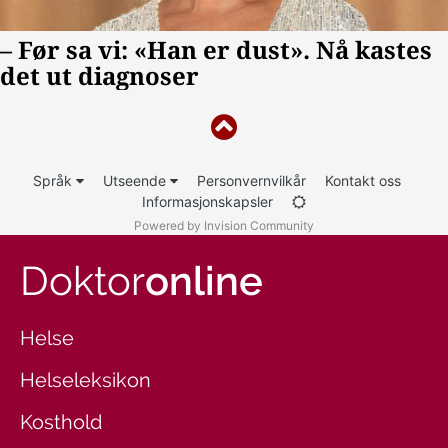
Språk
Utseende
Personvernvilkår
Kontakt oss
Informasjonskapsler
Powered by Invision Community
Doktor
online
Helse
Helseleksikon
Kosthold