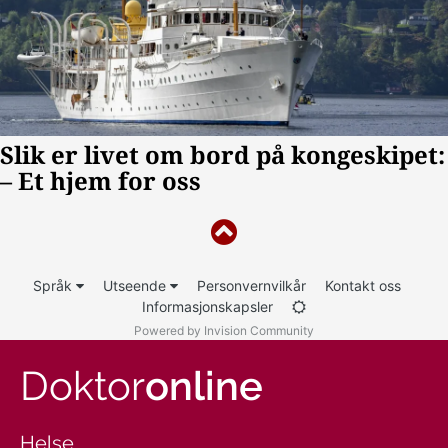
Språk
Utseende
Personvernvilkår
Kontakt oss
Informasjonskapsler
Powered by Invision Community
Doktor
online
Helse