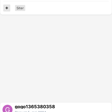
Siter
gogo1365380358