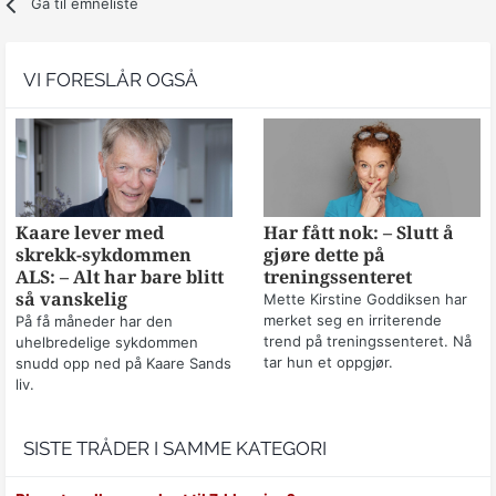
Gå til emneliste
VI FORESLÅR OGSÅ
Kaare lever med
Har fått nok: – Slutt å
skrekk-sykdommen
gjøre dette på
ALS: – Alt har bare blitt
treningssenteret
så vanskelig
Mette Kirstine Goddiksen har
merket seg en irriterende
På få måneder har den
trend på treningssenteret. Nå
uhelbredelige sykdommen
tar hun et oppgjør.
snudd opp ned på Kaare Sands
liv.
SISTE TRÅDER I SAMME KATEGORI