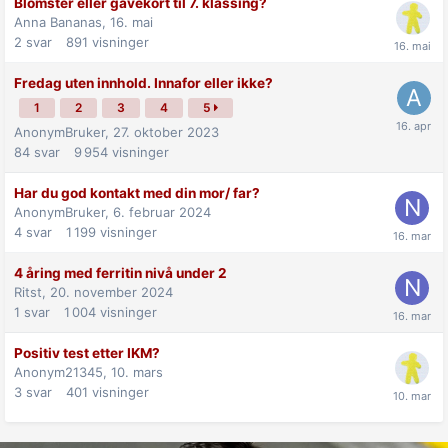
Blomster eller gavekort til 7. klassing?
Anna Bananas,
16. mai
2
svar
891
visninger
Fredag uten innhold. Innafor eller ikke?
1
2
3
4
5
AnonymBruker,
27. oktober 2023
84
svar
9 954
visninger
Har du god kontakt med din mor/ far?
AnonymBruker,
6. februar 2024
4
svar
1 199
visninger
4 åring med ferritin nivå under 2
Ritst,
20. november 2024
1
svar
1 004
visninger
Positiv test etter IKM?
Anonym21345,
10. mars
3
svar
401
visninger