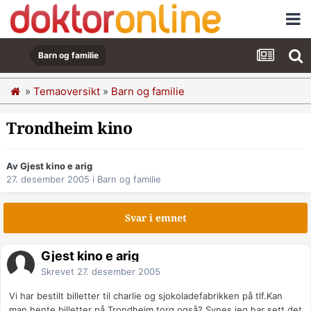
Barn og familie
»
Temaoversikt
»
Barn og familie
Trondheim kino
Av Gjest kino e arig
27. desember 2005
i
Barn og familie
Svar i emnet
Gjest kino e arig
Skrevet
27. desember 2005
Vi har bestilt billetter til charlie og sjokoladefabrikken på tlf.Kan
man hente billetter på Trondheim torg også?,Synes jeg har sett det