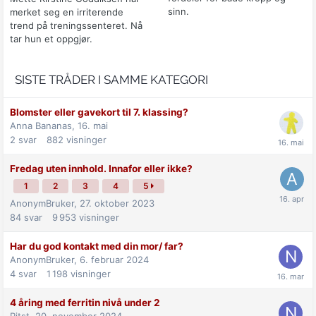
sinn.
merket seg en irriterende
trend på treningssenteret. Nå
tar hun et oppgjør.
SISTE TRÅDER I SAMME KATEGORI
Blomster eller gavekort til 7. klassing?
Anna Bananas,
16. mai
2
svar
882
visninger
Fredag uten innhold. Innafor eller ikke?
1
2
3
4
5
AnonymBruker,
27. oktober 2023
84
svar
9 953
visninger
Har du god kontakt med din mor/ far?
AnonymBruker,
6. februar 2024
4
svar
1 198
visninger
4 åring med ferritin nivå under 2
Ritst,
20. november 2024