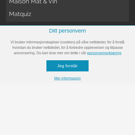
Maison Mat & Vin
Matquiz
Ditt personvern
MOTE
Vi bruker informasjonskaplser (cookies) på våre nettsteder, for å forstå
hvordan du bruker nettstedet, for å forbedre opplevelsen og tilpasse
annonsering. Du kan lese mer om dette i vår
personvernerklæring
Stil
Jeg forstår
Skjønnhet
Mer informasjon
Mann
Bryllup
MOTOR