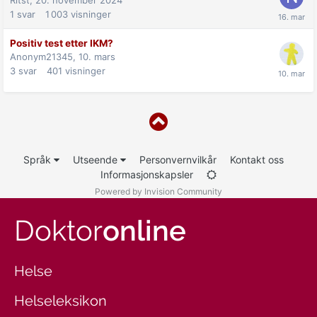
1
svar
1 003
visninger
Positiv test etter IKM?
Anonym21345,
10. mars
3
svar
401
visninger
Språk
Utseende
Personvernvilkår
Kontakt oss
Informasjonskapsler
Powered by Invision Community
Doktor
online
Helse
Helseleksikon