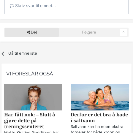
Skriv svar til emnet...
Del
Følgere
0
Gå til emneliste
VI FORESLÅR OGSÅ
Har fått nok: – Slutt å
Derfor er det bra å bade
gjøre dette på
i saltvann
treningssenteret
Saltvann kan ha noen ekstra
fordeler for både kropp og
Mette Kirstine Goddiksen har