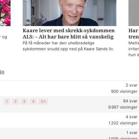
Kaare lever med skrekk-sykdommen
Har 
ALS: – Alt har bare blitt så vanskelig
tren
r og
På få måneder har den uhelbredelige
Mette
sykdommen snudd opp ned på Kaare Sands liv.
irrit
hun e
RI
2
svar
900
visninger
84
svar
?
1
2
3
4
5
9 967
visninger
4
svar
1 202
visninger
1
svar
1 005
visninger