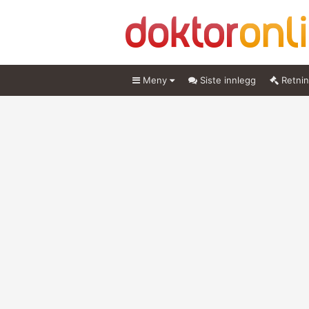
Meny
Siste innlegg
Retnin