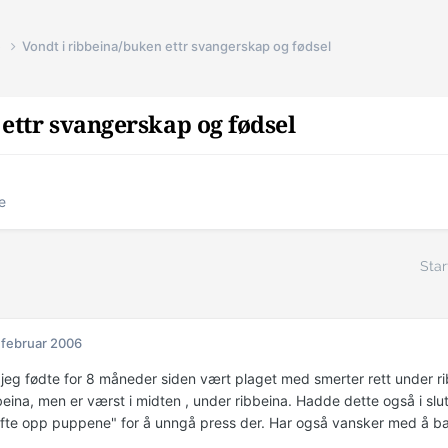
e
Vondt i ribbeina/buken ettr svangerskap og fødsel
 ettr svangerskap og fødsel
e
Star
 februar 2006
 jeg fødte for 8 måneder siden vært plaget med smerter rett under r
eina, men er værst i midten , under ribbeina. Hadde dette også i slut
øfte opp puppene" for å unngå press der. Har også vansker med å 