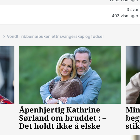
3
svar
403
visninger
e
Vondt i ribbeina/buken ettr svangerskap og fødsel