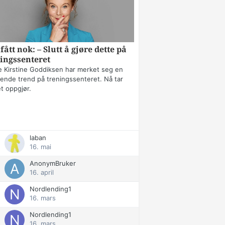
fått nok: – Slutt å gjøre dette på
ingssenteret
 Kirstine Goddiksen har merket seg en
erende trend på treningssenteret. Nå tar
t oppgjør.
laban
16. mai
AnonymBruker
16. april
Nordlending1
16. mars
Nordlending1
16. mars