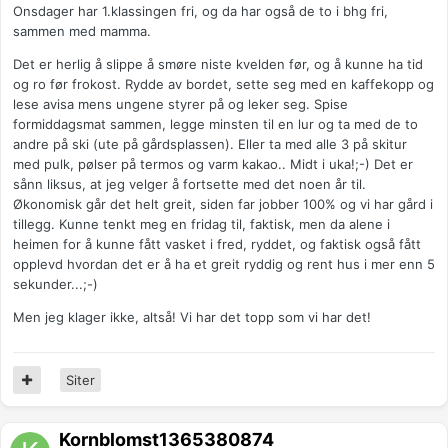
Onsdager har 1.klassingen fri, og da har også de to i bhg fri,
sammen med mamma.
Det er herlig å slippe å smøre niste kvelden før, og å kunne ha tid
og ro før frokost. Rydde av bordet, sette seg med en kaffekopp og
lese avisa mens ungene styrer på og leker seg. Spise
formiddagsmat sammen, legge minsten til en lur og ta med de to
andre på ski (ute på gårdsplassen). Eller ta med alle 3 på skitur
med pulk, pølser på termos og varm kakao.. Midt i uka!;-) Det er
sånn liksus, at jeg velger å fortsette med det noen år til.
Økonomisk går det helt greit, siden far jobber 100% og vi har gård i
tillegg. Kunne tenkt meg en fridag til, faktisk, men da alene i
heimen for å kunne fått vasket i fred, ryddet, og faktisk også fått
opplevd hvordan det er å ha et greit ryddig og rent hus i mer enn 5
sekunder...;-)
Men jeg klager ikke, altså! Vi har det topp som vi har det!
Siter
Kornblomst1365380874