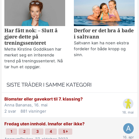
Har fått nok: – Slutt å
Derfor er det bra å bade
gjøre dette på
i saltvann
treningssenteret
Saltvann kan ha noen ekstra
fordeler for både kropp og
Mette Kirstine Goddiksen har
sinn.
merket seg en irriterende
trend på treningssenteret. Nå
tar hun et oppgjør.
SISTE TRÅDER I SAMME KATEGORI
Blomster eller gavekort til 7. klassing?
Anna Bananas,
16. mai
2
svar
881
visninger
Fredag uten innhold. Innafor eller ikke?
1
2
3
4
5
AnonymBruker,
27. oktober 2023