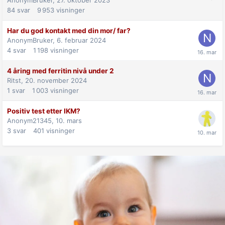
84
svar
9 953
visninger
Har du god kontakt med din mor/ far?
AnonymBruker,
6. februar 2024
4
svar
1 198
visninger
4 åring med ferritin nivå under 2
Ritst,
20. november 2024
1
svar
1 003
visninger
Positiv test etter IKM?
Anonym21345,
10. mars
3
svar
401
visninger