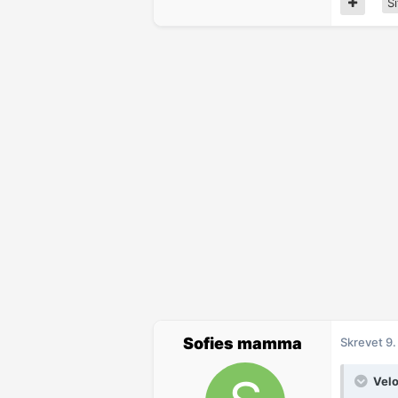
Si
Sofies mamma
Skrevet
9.
Velo