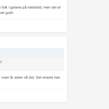
e folk i gatene på nattestid, men det er
vet godt.
k?
er noen år siden nå da). Det eneste han