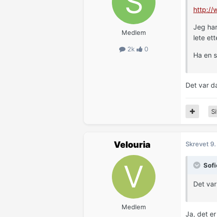
http:/
Jeg har
Medlem
lete ett
2k
0
Ha en s
Det var da
Si
Velouria
Skrevet
9.
Sofi
Det var 
Medlem
Ja, det er