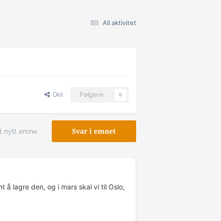
All aktivitet
Del
Følgere
0
t nytt emne
Svar i emnet
t å lagre den, og i mars skal vi til Oslo,