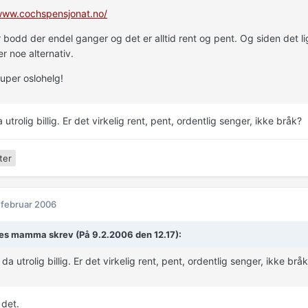
/www.cochspensjonat.no/
 bodd der endel ganger og det er alltid rent og pent. Og siden det ligg
er noe alternativ.
uper oslohelg!
 utrolig billig. Er det virkelig rent, pent, ordentlig senger, ikke bråk?
ter
 februar 2006
es mamma skrev (På 9.2.2006 den 12.17):
da utrolig billig. Er det virkelig rent, pent, ordentlig senger, ikke brå
 det.