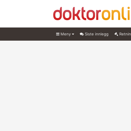
Meny
Siste innlegg
Retnin