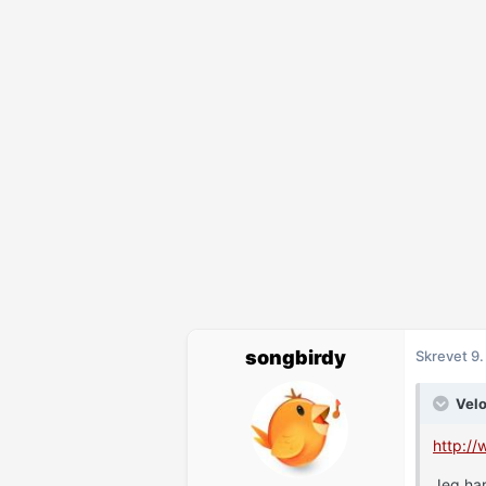
songbirdy
Skrevet
9.
Velo
http:/
Jeg har