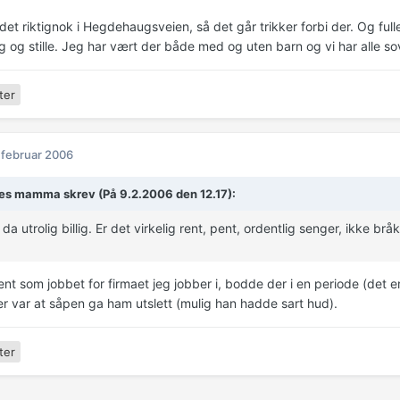
det riktignok i Hegdehaugsveien, så det går trikker forbi der. Og full
ig og stille. Jeg har vært der både med og uten barn og vi har alle so
ter
 februar 2006
es mamma skrev (På 9.2.2006 den 12.17):
da utrolig billig. Er det virkelig rent, pent, ordentlig senger, ikke brå
nt som jobbet for firmaet jeg jobber i, bodde der i en periode (det 
er var at såpen ga ham utslett (mulig han hadde sart hud).
ter