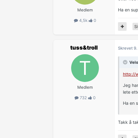
Ha en sup
Medlem
4,5k
0
Si
tuss&troll
Skrevet
9.
Velo
http:/
Jeg har
Medlem
lete ett
732
0
Ha en s
Takk å tak