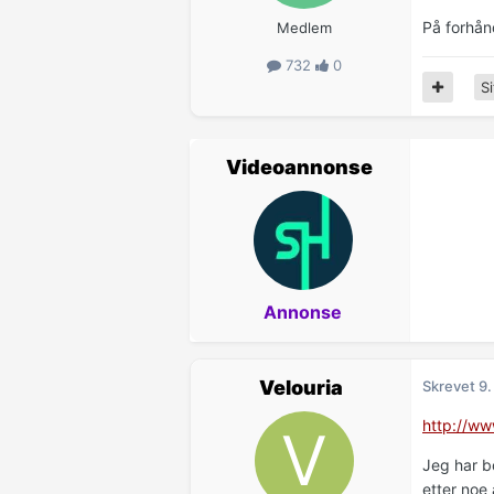
På forhånd
Medlem
732
0
Si
Videoannonse
Annonse
Velouria
Skrevet
9.
http://ww
Jeg har bo
etter noe 