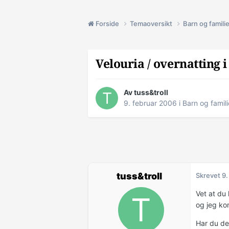
Forside
Temaoversikt
Barn og famili
Velouria / overnatting i
Av tuss&troll
9. februar 2006
i
Barn og famili
tuss&troll
Skrevet
9.
Vet at du 
og jeg kom
Har du den