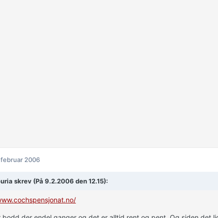
 februar 2006
uria skrev (På 9.2.2006 den 12.15):
/www.cochspensjonat.no/
 bodd der endel ganger og det er alltid rent og pent. Og siden det ligg