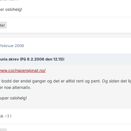
er oslohelg!
ter
 februar 2006
uria skrev (På 9.2.2006 den 12.15):
/www.cochspensjonat.no/
 bodd der endel ganger og det er alltid rent og pent. Og siden det ligg
er noe alternativ.
uper oslohelg!
k :-) !