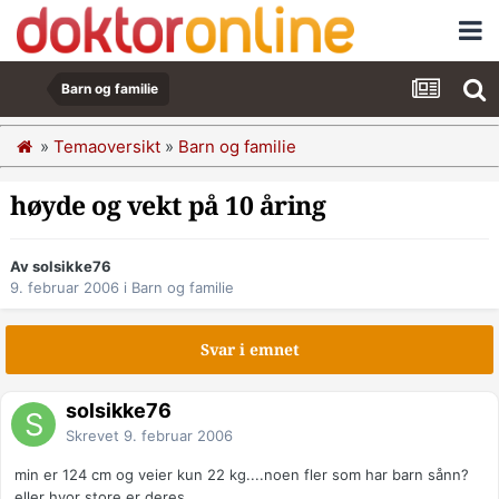
Barn og familie
»
Temaoversikt
»
Barn og familie
høyde og vekt på 10 åring
Av solsikke76
9. februar 2006
i
Barn og familie
Svar i emnet
solsikke76
Skrevet
9. februar 2006
min er 124 cm og veier kun 22 kg....noen fler som har barn sånn?
eller hvor store er deres...