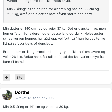
vurdert en legetime for sikkerhets skyld.
Min 7-åringe sønn er liten for alderen og han er 122 cm og
21,5 kg, altså er din datter bare såvidt større enn ham!
Min datter er 140 cm høy og veier 37 kg. Det er ganske mye, men
hun er "stor" for alderen og er passe lang og slank. Helsesøster
synes kurven hennes har gått opp vel fort, så ¨hun ba oss tenke
litt på saft og kjeks of denslags.
Broren som er like gammel er liten og tynn,sikkert ti cm lavere og
veier 26 kilo. Vekta har stått still et år, så det kan variere mye fra
barn til barn,ja.
Siter
Dorthe
Skrevet
13. februar 2006
Min 9,5-åring er 141 cm og veier ca 30 kg.