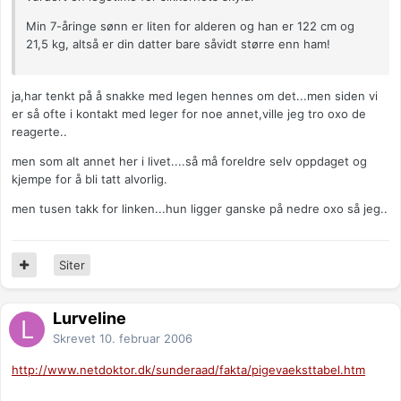
Min 7-åringe sønn er liten for alderen og han er 122 cm og
21,5 kg, altså er din datter bare såvidt større enn ham!
ja,har tenkt på å snakke med legen hennes om det...men siden vi
er så ofte i kontakt med leger for noe annet,ville jeg tro oxo de
reagerte..
men som alt annet her i livet....så må foreldre selv oppdaget og
kjempe for å bli tatt alvorlig.
men tusen takk for linken...hun ligger ganske på nedre oxo så jeg..
Siter
Lurveline
Skrevet
10. februar 2006
http://www.netdoktor.dk/sunderaad/fakta/pigevaeksttabel.htm