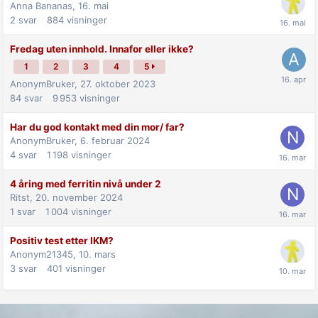
Anna Bananas,
16. mai
2
svar
884
visninger
Fredag uten innhold. Innafor eller ikke?
1
2
3
4
5
AnonymBruker,
27. oktober 2023
84
svar
9 953
visninger
Har du god kontakt med din mor/ far?
AnonymBruker,
6. februar 2024
4
svar
1 198
visninger
4 åring med ferritin nivå under 2
Ritst,
20. november 2024
1
svar
1 004
visninger
Positiv test etter IKM?
Anonym21345,
10. mars
3
svar
401
visninger