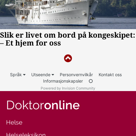
Språk
Utseende
Personvernvilkår
Kontakt oss
Informasjonskapsler
Powered by Invision Community
Doktor
online
Helse
Helseleksikon