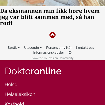
Språk
Utseende
Personvernvilkår
Kontakt oss
Informasjonskapsler
Powered by Invision Community
Doktor
online
Helse
Helseleksikon
Kosthold