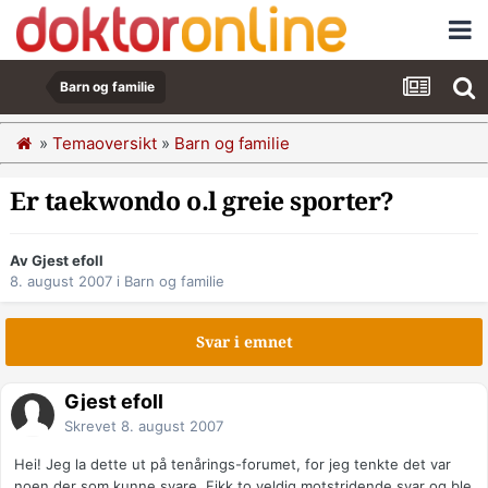
Barn og familie
»
Temaoversikt
»
Barn og familie
Er taekwondo o.l greie sporter?
Av Gjest efoll
8. august 2007
i
Barn og familie
Svar i emnet
Gjest efoll
Skrevet
8. august 2007
Hei! Jeg la dette ut på tenårings-forumet, for jeg tenkte det var
noen der som kunne svare. Fikk to veldig motstridende svar og ble