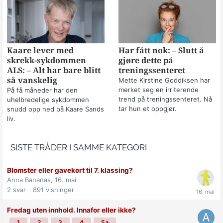
Kaare lever med
Har fått nok: – Slutt å
skrekk-sykdommen
gjøre dette på
ALS: – Alt har bare blitt
treningssenteret
så vanskelig
Mette Kirstine Goddiksen har
merket seg en irriterende
På få måneder har den
trend på treningssenteret. Nå
uhelbredelige sykdommen
tar hun et oppgjør.
snudd opp ned på Kaare Sands
liv.
SISTE TRÅDER I SAMME KATEGORI
Blomster eller gavekort til 7. klassing?
Anna Bananas,
16. mai
2
svar
891
visninger
Fredag uten innhold. Innafor eller ikke?
1
2
3
4
5