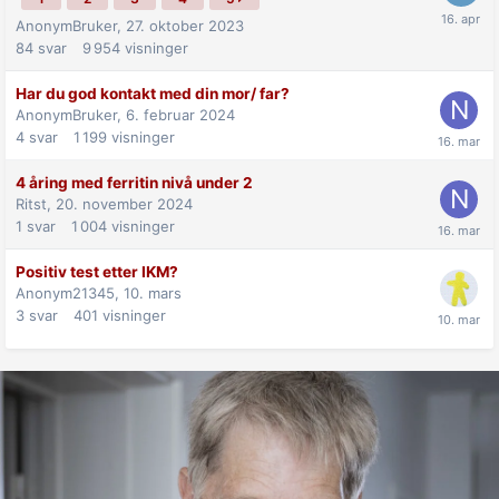
AnonymBruker,
27. oktober 2023
84
svar
9 954
visninger
Har du god kontakt med din mor/ far?
AnonymBruker,
6. februar 2024
4
svar
1 199
visninger
4 åring med ferritin nivå under 2
Ritst,
20. november 2024
1
svar
1 004
visninger
Positiv test etter IKM?
Anonym21345,
10. mars
3
svar
401
visninger