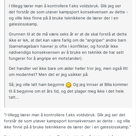
I tillegg lærer man å kontrollere f.eks voldsbruk. Slik jeg ser
det forstår de som utøver kampsport konsekvensen av dette -
og ville ikke finne på å bruke teknikkene de lærer der i en
gateslosskamp.
Grunnen til at de må være seks år er at de skal forstå at dette
ikke er lek, at det kan være farlig om de "angriper" andre barn
(barnehagebarn havner jo ofte i konflikter, og forstår ikke
nødvendigs konsekvensen av å bruke en teknikk de har sett
fungerer for å angripe en motstander).
Det handler vel ikke bare om alder heller tror jeg, men også litt
om modenhet? Men det er jeg usikker på.
Så; jeg ville latt ham begynne
Og jeg innser at Billa kommer
til å begynne om et års tid, og det plager meg ikke i det hele
tatt...
"I tillegg lærer man å kontrollere f.eks voldsbruk. Slik jeg ser det
forstår de som utøver kampsport konsekvensen av dette - og ville
ikke finne på å bruke teknikkene de lærer der i en gateslosskamp."