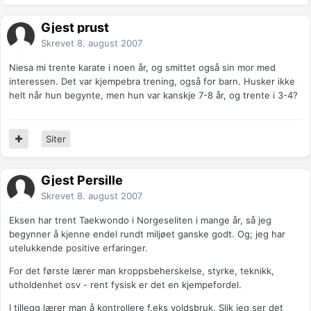
Gjest prust
Skrevet
8. august 2007
Niesa mi trente karate i noen år, og smittet også sin mor med
interessen. Det var kjempebra trening, også for barn. Husker ikke
helt når hun begynte, men hun var kanskje 7-8 år, og trente i 3-4?
Siter
Gjest Persille
Skrevet
8. august 2007
Eksen har trent Taekwondo i Norgeseliten i mange år, så jeg
begynner å kjenne endel rundt miljøet ganske godt. Og; jeg har
utelukkende positive erfaringer.
For det første lærer man kroppsbeherskelse, styrke, teknikk,
utholdenhet osv - rent fysisk er det en kjempefordel.
I tillegg lærer man å kontrollere f.eks voldsbruk. Slik jeg ser det