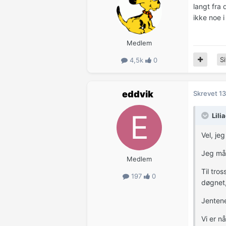
langt fra 
ikke noe i
Medlem
Si
4,5k
0
eddvik
Skrevet
13
Lili
Vel, je
Jeg må 
Medlem
Til tro
197
0
døgnet,
Jentene
Vi er nå