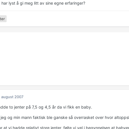
ar lyst å gi meg litt av sine egne erfaringer?
ter
. august 2007
adde to jenter på 7,5 og 4,5 år da vi fikk en baby.
 jeg og min mann faktisk ble ganske så overrasket over hvor altoppsl
for at vi hadde relativt store jenter, følte vi vel i begynnelsen at ba