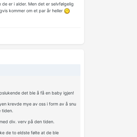
 de er i alder. Men det er selvfølgelig
digvis kommer om et par år heller
pslukende det ble å få en baby igjen!
babyen krevde mye av oss i form av å snu
 tiden.
 med div. verv på den tiden.
kke de to eldste følte at de ble