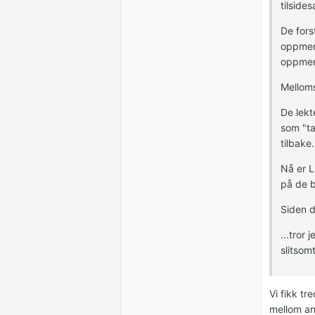
tilside
De fors
oppmerk
oppmerk
Melloms
De lekt
som "ta
tilbake.
Nå er L
på de b
Siden d
...tror 
slitsomt
Vi fikk t
mellom an