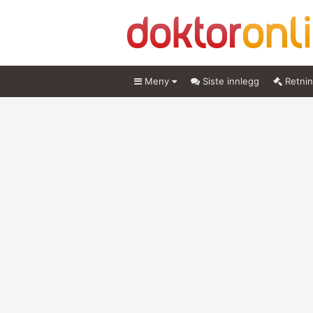
Meny
Siste innlegg
Retnin