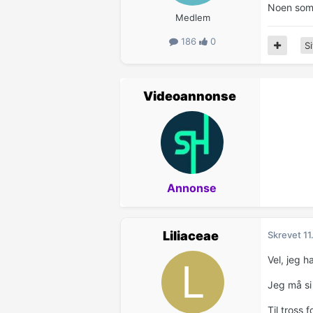
Noen som h
Medlem
186
0
Si
Videoannonse
Annonse
Liliaceae
Skrevet
11
Vel, jeg h
Jeg må si
Til tross 