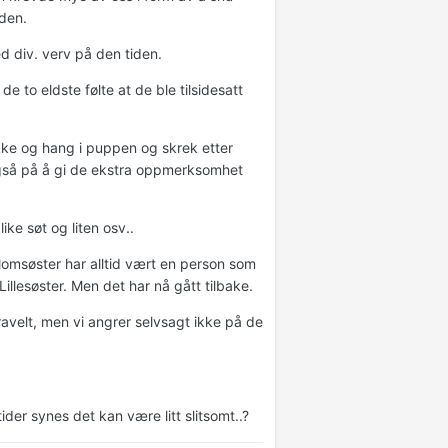
iden.
d div. verv på den tiden.
 de to eldste følte at de ble tilsidesatt
ikke og hang i puppen og skrek etter
også på å gi de ekstra oppmerksomhet
ke søt og liten osv..
llomsøster har alltid vært en person som
 Lillesøster. Men det har nå gått tilbake.
travelt, men vi angrer selvsagt ikke på de
 tider synes det kan være litt slitsomt..?