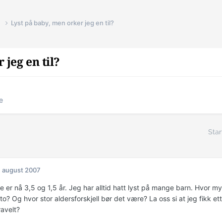
e
Lyst på baby, men orker jeg en til?
 jeg en til?
e
Star
. august 2007
 er nå 3,5 og 1,5 år. Jeg har alltid hatt lyst på mange barn. Hvor my
l to? Og hvor stor aldersforskjell bør det være? La oss si at jeg fikk ett b
ravelt?