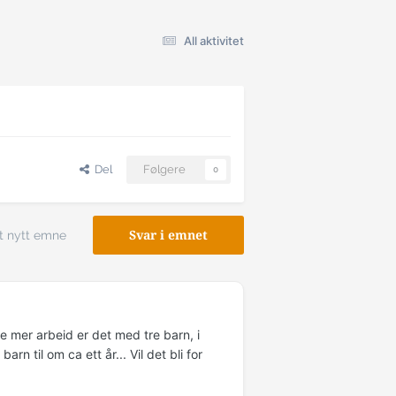
All aktivitet
Del
Følgere
0
t nytt emne
Svar i emnet
e mer arbeid er det med tre barn, i
arn til om ca ett år... Vil det bli for