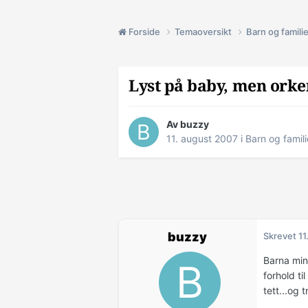
Forside
Temaoversikt
Barn og famili
Lyst på baby, men orker
Av buzzy
11. august 2007
i
Barn og famili
buzzy
Skrevet
11
Barna mine
forhold ti
tett...og t