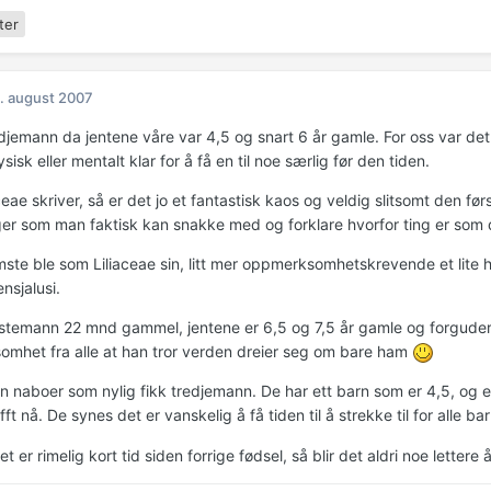
ter
. august 2007
edjemann da jentene våre var 4,5 og snart 6 år gamle. For oss var det
sisk eller mentalt klar for å få en til noe særlig før den tiden.
eae skriver, så er det jo et fantastisk kaos og veldig slitsomt den først
ger som man faktisk kan snakke med og forklare hvorfor ting er som 
mste ble som Liliaceae sin, litt mer oppmerksomhetskrevende et lite h
nsjalusi.
stemann 22 mnd gammel, jentene er 6,5 og 7,5 år gamle og forguder
mhet fra alle at han tror verden dreier seg om bare ham
n naboer som nylig fikk tredjemann. De har ett barn som er 4,5, og et
ft nå. De synes det er vanskelig å få tiden til å strekke til for alle ba
t er rimelig kort tid siden forrige fødsel, så blir det aldri noe lettere 