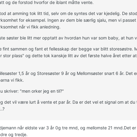
satt og de forstod hvorfor de iblant måtte vente.
tod at amming tok litt tid, selv om de syntes det var kjedelig. De st
somhet for eksempel. Ingen av dem ble særlig sjalu, men vi passet 
somhet når vi fikk anledning.
te søster ble litt mer opptatt av hvordan hun var som baby, at hun var
e fint sammen og fant et fellesskap der begge var blitt storesøstre. 
r stor plass" og dette tok kanskje litt av det første halve året etter at
illesøster 1,5 år og Storesøster 9 år og Mellomsøster snart 6 år. Det e
arna vi fikk.
u skriver: "men orker jeg en til?"
jeg det vil være lurt å vente et par år. Da er det vel et signal om at du 
..?
redjemann når eldste var 3 år 0g tre mnd, og mellomste 21 mnd.Det e
dre og tredje.