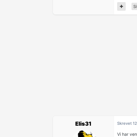
Si
Elis31
Skrevet
12
Vi har ve