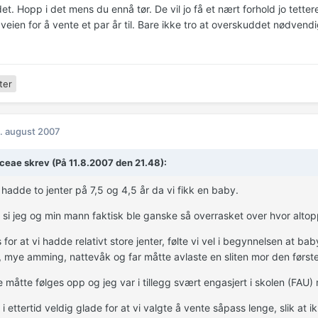
det. Hopp i det mens du ennå tør. De vil jo få et nært forhold jo tettere
 veien for å vente et par år til. Bare ikke tro at overskuddet nødven
ter
. august 2007
aceae skrev (På 11.8.2007 den 21.48):
g hadde to jenter på 7,5 og 4,5 år da vi fikk en baby.
si jeg og min mann faktisk ble ganske så overrasket over hvor altop
ss for at vi hadde relativt store jenter, følte vi vel i begynnelsen at 
 mye amming, nattevåk og far måtte avlaste en sliten mor den første
 måtte følges opp og jeg var i tillegg svært engasjert i skolen (FAU)
 i ettertid veldig glade for at vi valgte å vente såpass lenge, slik at i