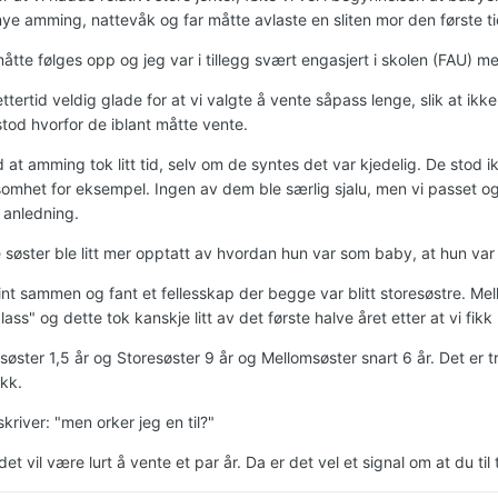
ye amming, nattevåk og far måtte avlaste en sliten mor den første t
tte følges opp og jeg var i tillegg svært engasjert i skolen (FAU) me
 ettertid veldig glade for at vi valgte å vente såpass lenge, slik at ikke
stod hvorfor de iblant måtte vente.
 at amming tok litt tid, selv om de syntes det var kjedelig. De stod 
mhet for eksempel. Ingen av dem ble særlig sjalu, men vi passet 
k anledning.
søster ble litt mer opptatt av hvordan hun var som baby, at hun var li
fint sammen og fant et fellesskap der begge var blitt storesøstre. Me
plass" og dette tok kanskje litt av det første halve året etter at vi fikk
esøster 1,5 år og Storesøster 9 år og Mellomsøster snart 6 år. Det er 
ikk.
kriver: "men orker jeg en til?"
g det vil være lurt å vente et par år. Da er det vel et signal om at du til