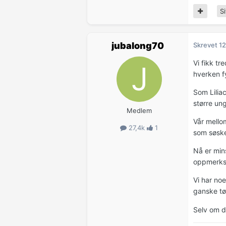
Si
jubalong70
Skrevet
12
Vi fikk tr
hverken fy
Som Liliac
større un
Medlem
Vår mello
27,4k
1
som søske
Nå er min
oppmerkso
Vi har noe
ganske tøf
Selv om de