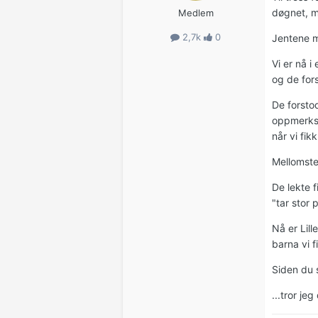
døgnet, m
Medlem
2,7k
0
Jentene må
Vi er nå i
og de for
De forstod
oppmerkso
når vi fik
Mellomste 
De lekte 
"tar stor 
Nå er Lill
barna vi f
Siden du s
...tror je