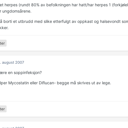
det herpes (rundt 80% av befolkningen har hatt/har herpes 1 (forkjøle
er ungdomsårene.
så borti et utbrudd med slike etterfulgt av oppkast og halsevondt so
kker.
ter
. august 2007
ære en soppinfeksjon?
jelper Mycostatin eller Diflucan- begge må skrives ut av lege.
ter