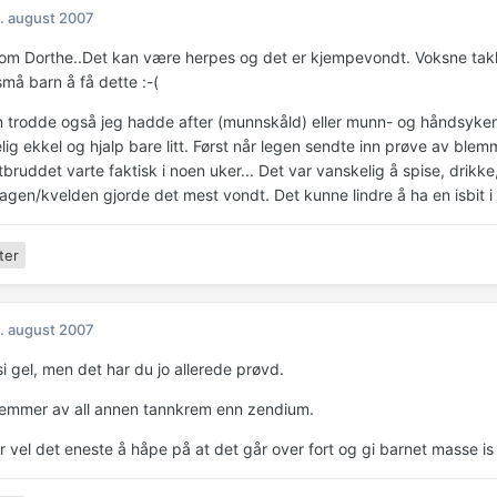
. august 2007
som Dorthe..Det kan være herpes og det er kjempevondt. Voksne takl
r små barn å få dette :-(
 trodde også jeg hadde after (munnskåld) eller munn- og håndsyken 
lig ekkel og hjalp bare litt. Først når legen sendte inn prøve av blem
bruddet varte faktisk i noen uker... Det var vanskelig å spise, drikk
agen/kvelden gjorde det mest vondt. Det kunne lindre å ha en isbit 
ter
. august 2007
i gel, men det har du jo allerede prøvd.
lemmer av all annen tannkrem enn zendium.
er vel det eneste å håpe på at det går over fort og gi barnet masse is 