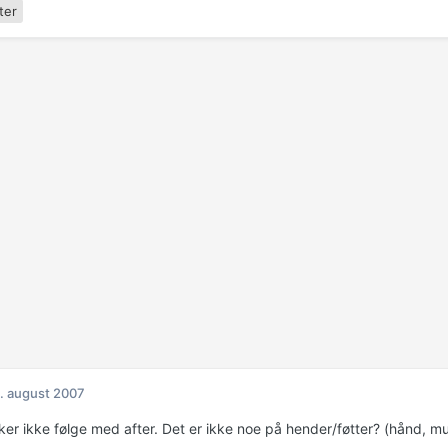
ter
. august 2007
ker ikke følge med after. Det er ikke noe på hender/føtter? (hånd, mu