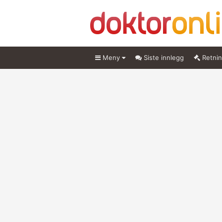
Meny
Siste innlegg
Retnin