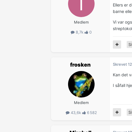
Ellers er 
barne ell
Vi var og
Medlem
streptoko
8,7k
0
Si
frosken
Skrevet
12
Kan det v
I såfall h
Medlem
Si
43,6k
6 582