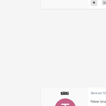
Si
tiliti
Skrevet
12
Feber bru