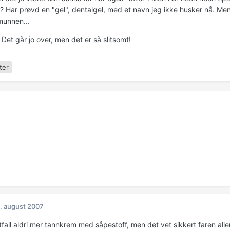
? Har prøvd en "gel", dentalgel, med et navn jeg ikke husker nå. Me
munnen...
) Det går jo over, men det er så slitsomt!
ter
. august 2007
tfall aldri mer tannkrem med såpestoff, men det vet sikkert faren all