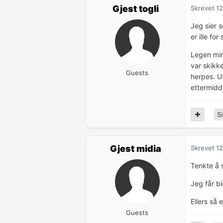
Gjest togli
Skrevet
12
Jeg sier 
er ille fo
Legen min
var skikke
Guests
herpes. Ut
ettermidd
Si
Gjest midia
Skrevet
12
Tenkte å s
Jeg får b
Ellers så 
Guests