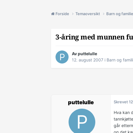
Forside
Temaoversikt
Barn og famili
3-åring med munnen ful
Av puttelulle
12. august 2007
i
Barn og famil
puttelulle
Skrevet
12
Hva kan d
tannkjøtte
går etter
og det kan