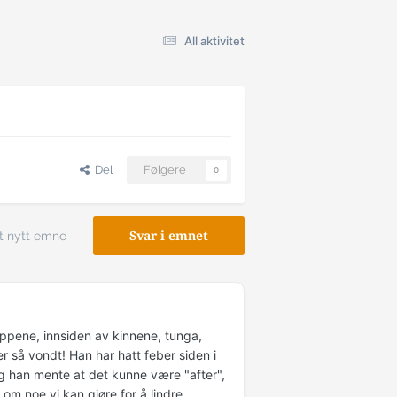
All aktivitet
Del
Følgere
0
t nytt emne
Svar i emnet
ppene, innsiden av kinnene, tunga,
er så vondt! Han har hatt feber siden i
g han mente at det kunne være "after",
om noe vi kan gjøre for å lindre