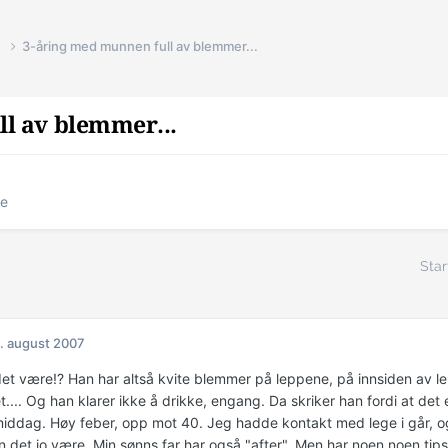
e
3-åring med munnen full av blemmer...
l av blemmer...
ie
Star
. august 2007
et være!? Han har altså kvite blemmer på leppene, på innsiden av le
t.... Og han klarer ikke å drikke, engang. Da skriker han fordi at det 
middag. Høy feber, opp mot 40. Jeg hadde kontakt med lege i går, o
 det jo være. Min sønns far har også "after". Men har noen noen tips 