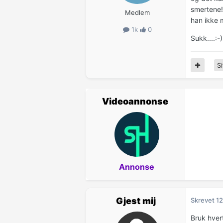
smertene!
Medlem
han ikke 
1k
0
Sukk....:-
Si
Videoannonse
Annonse
Gjest mij
Skrevet
12
Bruk hver