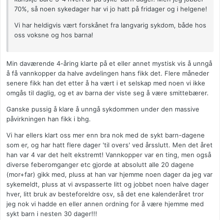
70%, så noen sykedager har vi jo hatt på fridager og i helgene!
Vi har heldigvis vært forskånet fra langvarig sykdom, både hos
oss voksne og hos barna!
Min daværende 4-åring klarte på et eller annet mystisk vis å unngå
å få vannkopper da halve avdelingen hans fikk det. Flere måneder
senere fikk han det etter å ha vært i et selskap med noen vi ikke
omgås til daglig, og et av barna der viste seg å være smittebærer.
Ganske pussig å klare å unngå sykdommen under den massive
påvirkningen han fikk i bhg.
Vi har ellers klart oss mer enn bra nok med de sykt barn-dagene
som er, og har hatt flere dager 'til overs' ved årsslutt. Men det året
han var 4 var det helt ekstremt! Vannkopper var en ting, men også
diverse feberomganger etc gjorde at absolutt alle 20 dagene
(mor+far) gikk med, pluss at han var hjemme noen dager da jeg var
sykemeldt, pluss at vi avspasserte litt og jobbet noen halve dager
hver, litt bruk av besteforeldre osv, så det ene kalenderåret tror
jeg nok vi hadde en eller annen ordning for å være hjemme med
sykt barn i nesten 30 dager!!!