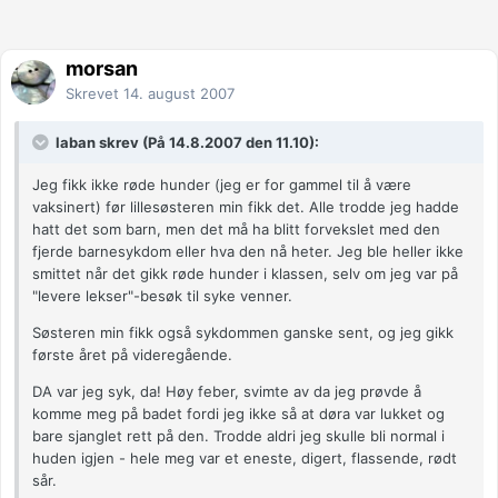
morsan
Skrevet
14. august 2007
laban skrev (På 14.8.2007 den 11.10):
Jeg fikk ikke røde hunder (jeg er for gammel til å være
vaksinert) før lillesøsteren min fikk det. Alle trodde jeg hadde
hatt det som barn, men det må ha blitt forvekslet med den
fjerde barnesykdom eller hva den nå heter. Jeg ble heller ikke
smittet når det gikk røde hunder i klassen, selv om jeg var på
"levere lekser"-besøk til syke venner.
Søsteren min fikk også sykdommen ganske sent, og jeg gikk
første året på videregående.
DA var jeg syk, da! Høy feber, svimte av da jeg prøvde å
komme meg på badet fordi jeg ikke så at døra var lukket og
bare sjanglet rett på den. Trodde aldri jeg skulle bli normal i
huden igjen - hele meg var et eneste, digert, flassende, rødt
sår.