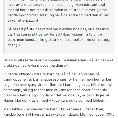
hver av alle barnesykdommene samtidig. Men når sant skal
sies så hører det med til historien at de tredje barnet gjerne
hadde sykdommen først, og så lå de andre to med den et par
ukker etterpå....;-)
Så basert på slik det oftest var hjemme hos oss, ville det ikke
vært så særlig økt behov for sykt-barn-dager fra to til tre
barn, men kanskje like greit å ikke tipse politikerne om nettopp
det? ;-)
Hos oss plasserte vi vannkoppene i sommerferien - så jeg har ikke
brukt noen syke-barn dager på dem ;-)
Vi hadde riktignok bare to barn da, så nå har jeg ventet på
vannkoppene i to barnehagesesonger for henne, men hun sniker
seg unna hver gang viruset florerer i barnehagen..... Nå er det ny
barnehage, så jeg regner med at vannkoppene snart finner sin
plass hos henne og - og da blir det vel noen syke barn dager ja!
Håper ikke det krasjer med viktige kurs og reiser med jobben.....
Men faktisk - vi som har tre barn - bruker maks 5 dager hver,
kanskje bare 3-4 hvert år på syke-barn dager. Men jeg jobber 70%,