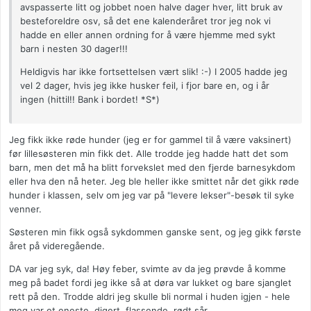
avspasserte litt og jobbet noen halve dager hver, litt bruk av
besteforeldre osv, så det ene kalenderåret tror jeg nok vi
hadde en eller annen ordning for å være hjemme med sykt
barn i nesten 30 dager!!!
Heldigvis har ikke fortsettelsen vært slik! :-) I 2005 hadde jeg
vel 2 dager, hvis jeg ikke husker feil, i fjor bare en, og i år
ingen (hittil!! Bank i bordet! *S*)
Jeg fikk ikke røde hunder (jeg er for gammel til å være vaksinert)
før lillesøsteren min fikk det. Alle trodde jeg hadde hatt det som
barn, men det må ha blitt forvekslet med den fjerde barnesykdom
eller hva den nå heter. Jeg ble heller ikke smittet når det gikk røde
hunder i klassen, selv om jeg var på "levere lekser"-besøk til syke
venner.
Søsteren min fikk også sykdommen ganske sent, og jeg gikk første
året på videregående.
DA var jeg syk, da! Høy feber, svimte av da jeg prøvde å komme
meg på badet fordi jeg ikke så at døra var lukket og bare sjanglet
rett på den. Trodde aldri jeg skulle bli normal i huden igjen - hele
meg var et eneste, digert, flassende, rødt sår.