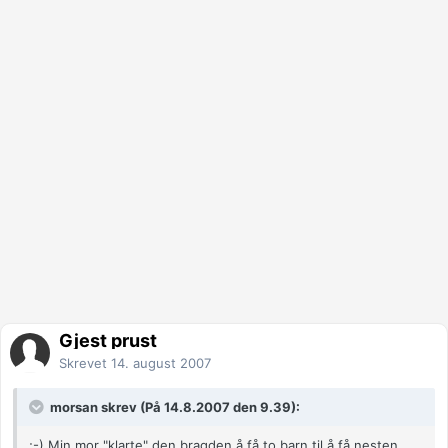
Gjest prust
Skrevet
14. august 2007
morsan skrev (På 14.8.2007 den 9.39):
;-) Min mor "klarte" den bragden å få to barn til å få nesten