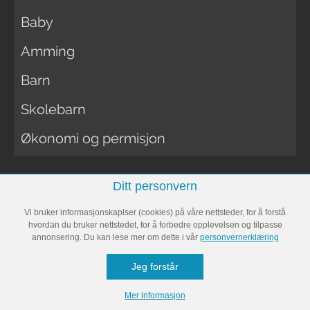
Baby
Amming
Barn
Skolebarn
Økonomi og permisjon
Ditt personvern
KVINNEGUIDEN
Vi bruker informasjonskaplser (cookies) på våre nettsteder, for å forstå
hvordan du bruker nettstedet, for å forbedre opplevelsen og tilpasse
Kommentarer
annonsering. Du kan lese mer om dette i vår
personvernerklæring
Kjønnsroller
Jeg forstår
Jobb
Mer informasjon