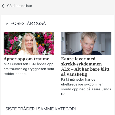
Gå til emneliste
VI FORESLÅR OGSÅ
Åpner opp om traume
Kaare lever med
skrekk-sykdommen
Mia Gundersen (64) åpner opp
om traumer og tryggheten som
ALS: – Alt har bare blitt
reddet henne.
så vanskelig
På få måneder har den
uhelbredelige sykdommen
snudd opp ned på Kaare Sands
liv.
SISTE TRÅDER I SAMME KATEGORI