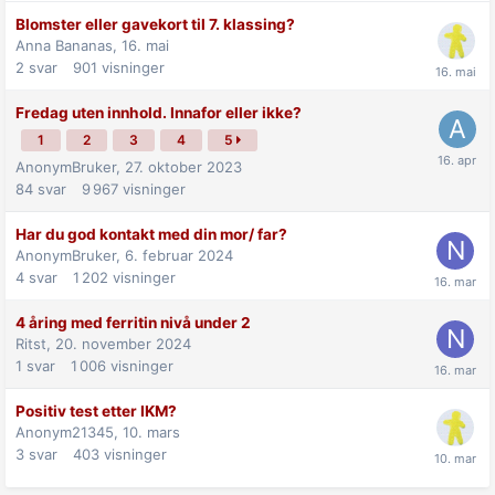
Blomster eller gavekort til 7. klassing?
Anna Bananas,
16. mai
2
svar
901
visninger
Fredag uten innhold. Innafor eller ikke?
1
2
3
4
5
AnonymBruker,
27. oktober 2023
84
svar
9 967
visninger
Har du god kontakt med din mor/ far?
AnonymBruker,
6. februar 2024
4
svar
1 202
visninger
4 åring med ferritin nivå under 2
Ritst,
20. november 2024
1
svar
1 006
visninger
Positiv test etter IKM?
Anonym21345,
10. mars
3
svar
403
visninger