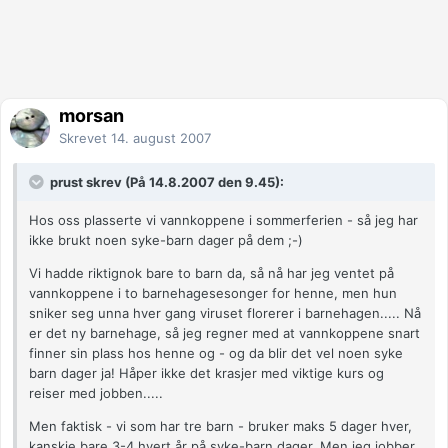
morsan
Skrevet
14. august 2007
prust skrev (På 14.8.2007 den 9.45):
Hos oss plasserte vi vannkoppene i sommerferien - så jeg har
ikke brukt noen syke-barn dager på dem ;-)
Vi hadde riktignok bare to barn da, så nå har jeg ventet på
vannkoppene i to barnehagesesonger for henne, men hun
sniker seg unna hver gang viruset florerer i barnehagen..... Nå
er det ny barnehage, så jeg regner med at vannkoppene snart
finner sin plass hos henne og - og da blir det vel noen syke
barn dager ja! Håper ikke det krasjer med viktige kurs og
reiser med jobben.....
Men faktisk - vi som har tre barn - bruker maks 5 dager hver,
kanskje bare 3-4 hvert år på syke-barn dager. Men jeg jobber