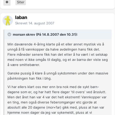
Siter
laban
Skrevet
14. august 2007
morsan skrev (På 14.8.2007 den 10.31):
Min daværende 4-åring klarte på et eller annet mystisk vis å
unngå å få vannkopper da halve avdelingen hans fikk det.
Flere måneder senere fikk han det etter å ha vært i et selskap
med noen vi ikke omgås til daglig, og et av barna der viste seg
å være smittebærer.
Ganske pussig å klare å unngå sykdommen under den massive
påvirkningen han fikk i bhg.
Vi har ellers klart oss mer enn bra nok med de sykt barn-
dagene som er, og har hatt flere dager 'til overs' ved årsslutt.
Men det året han var 4 var det helt ekstremt! Vannkopper var
en ting, men også diverse feberomganger etc gjorde at
absolutt alle 20 dagene (mor+far) gikk med, pluss at han var
hjemme noen dager da jeg var sykemeldt, pluss at vi