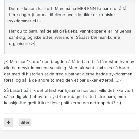
Det er du som har rett. Man må ha MER ENN to barn for å få
flere dager (i normaltilfellene hvor det ikke er kroniske
sykdommer el.l.).
Har du to barn, må de alltid få f.eks. vannkopper eller influensa
samtidig, og ikke etter hverandre. Såpass bør man kunne
organisere :-|
;-) Min mor "klarte" den bragden å få to barn til å få nesten hver av
alle barnesykdommene samtidig. Men når sant skal sies så hører
det med til historien at de tredje barnet gjerne hadde sykdommen
først, og så lå de andre to med den et par ukker etterpå....;-)
Så basert på slik det oftest var hjemme hos oss, ville det ikke vært
så særlig økt behov for sykt-barn-dager fra to til tre barn, men
kanskje like greit å ikke tipse politikerne om nettopp det? ;-)
Siter