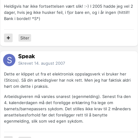
Heldigvis har ikke fortsettelsen vært slik! :-) I 2005 hadde jeg vel 2
dager, hvis jeg ikke husker feil, i fjor bare en, og i år ingen (hittil!!
Bank i bordet! *S*)
Siter
Speak
Skrevet
14. august 2007
Dette er klippet ut fra et elektronisk oppslagsverk vi bruker her
(Sticos). Så din arbeidsgiver har nok rett. Men jeg har faktisk aldri
hørt om dette i praksis.
Arbeidsgiveren må varsles snarest (egenmelding). Senest fra den
4. kalenderdagen må det foreligge erklæring fra lege om
barnets/barnepassers sykdom. Det stilles ikke krav til 2 måneders
ansettelsesforhold før det foreligger rett til å benytte
egenmelding, slik som ved egen sykdom.