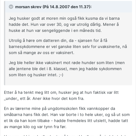
morsan skrev (På 14.8.2007 den 11.37):
Jeg husker godt at moren min også fikk kusma da vi barna
hadde det. Hun var over 30, og var utrolig dårlig. Mener å
huske at hun var sengeliggende i en måneds tid.
Utrolig å høre om datteren din, da - sjansen for å få
barnesykdommene er vel ganske liten selv for uvaksinerte, nå
som så mange av oss er vaksinert.
Jeg ble heller ikke vaksinert mot røde hunder som liten (men
alle jentene ble det i 8. klasse), men jeg hadde sykdommen
som liten og husker intet. ;-)
Etter å ha tenkt meg litt om, husker jeg at hun faktisk var litt
_under_ ett år. Aner ikke hvor det kom fra.
En av lærerne mine på ungdomsskolen fikk vannkopper da
småbarna hans fikk det. Han var borte i to hele uker, og så ut som
et lik da han kom tilbake - hadde fremdeles litt utslett, hadde tatt
av mange kilo og var tynn fra før.