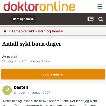
Barn og familie
»
Temaoversikt
»
Barn og familie
Antall sykt barn-dager
Av pastell
14. august 2007
i
Barn og familie
Svar i emnet
pastell
Skrevet
14. august 2007
Sitter her og leser siste nr av Foreldre&Barn. Der leser jeg blant
annet: "Du og partneren har krav på omsorgspenger i 10 dager