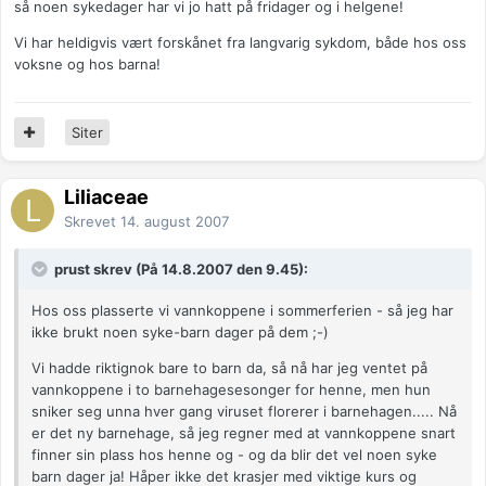
så noen sykedager har vi jo hatt på fridager og i helgene!
Vi har heldigvis vært forskånet fra langvarig sykdom, både hos oss
voksne og hos barna!
Siter
Liliaceae
Skrevet
14. august 2007
prust skrev (På 14.8.2007 den 9.45):
Hos oss plasserte vi vannkoppene i sommerferien - så jeg har
ikke brukt noen syke-barn dager på dem ;-)
Vi hadde riktignok bare to barn da, så nå har jeg ventet på
vannkoppene i to barnehagesesonger for henne, men hun
sniker seg unna hver gang viruset florerer i barnehagen..... Nå
er det ny barnehage, så jeg regner med at vannkoppene snart
finner sin plass hos henne og - og da blir det vel noen syke
barn dager ja! Håper ikke det krasjer med viktige kurs og