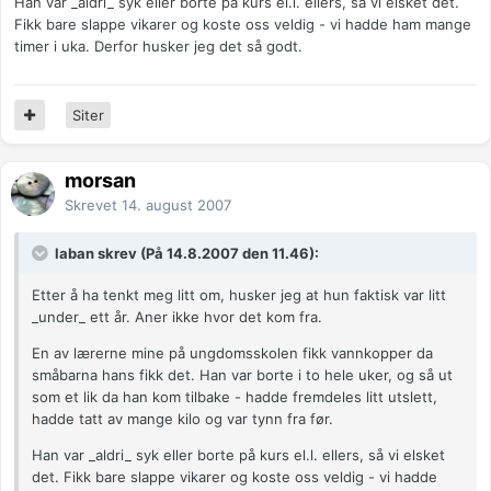
Han var _aldri_ syk eller borte på kurs el.l. ellers, så vi elsket det.
Fikk bare slappe vikarer og koste oss veldig - vi hadde ham mange
timer i uka. Derfor husker jeg det så godt.
Siter
morsan
Skrevet
14. august 2007
laban skrev (På 14.8.2007 den 11.46):
Etter å ha tenkt meg litt om, husker jeg at hun faktisk var litt
_under_ ett år. Aner ikke hvor det kom fra.
En av lærerne mine på ungdomsskolen fikk vannkopper da
småbarna hans fikk det. Han var borte i to hele uker, og så ut
som et lik da han kom tilbake - hadde fremdeles litt utslett,
hadde tatt av mange kilo og var tynn fra før.
Han var _aldri_ syk eller borte på kurs el.l. ellers, så vi elsket
det. Fikk bare slappe vikarer og koste oss veldig - vi hadde