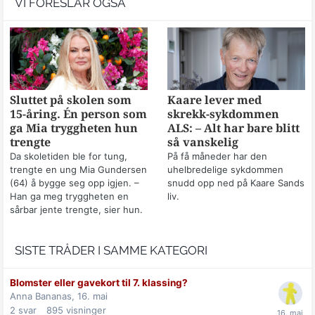
VI FORESLÅR OGSÅ
Sluttet på skolen som
Kaare lever med
15-åring. Én person som
skrekk-sykdommen
ga Mia tryggheten hun
ALS: – Alt har bare blitt
trengte
så vanskelig
Da skoletiden ble for tung,
På få måneder har den
trengte en ung Mia Gundersen
uhelbredelige sykdommen
(64) å bygge seg opp igjen. –
snudd opp ned på Kaare Sands
Han ga meg tryggheten en
liv.
sårbar jente trengte, sier hun.
SISTE TRÅDER I SAMME KATEGORI
Blomster eller gavekort til 7. klassing?
Anna Bananas,
16. mai
2
svar
895
visninger