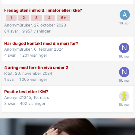
Fredag uten innhold. Innafor eller ikke?
1
2
3
4
5
AnonymBruker,
27. oktober 2023
84
svar
9 957
visninger
Har du god kontakt med din mor/ far?
AnonymBruker,
6. februar 2024
4
svar
1 201
visninger
4 åring med ferritin nivå under 2
Ritst,
20. november 2024
1
svar
1 005
visninger
Positiv test etter IKM?
Anonym21345,
10. mars
3
svar
402
visninger