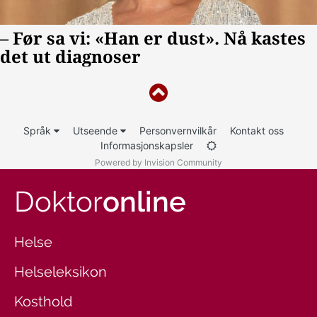
Språk
Utseende
Personvernvilkår
Kontakt oss
Informasjonskapsler
Powered by Invision Community
Doktor
online
Helse
Helseleksikon
Kosthold