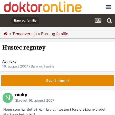
Barn og familie
»
Temaoversikt
»
Barn og familie
Hustec regntøy
Av nicky
16. august 2007
i
Barn og familie
Svar i emnet
nicky
Skrevet
16. august 2007
Noen som har dette? Kom bra ut i testen i foreldre&barn-bladet.
Har jakka hette tro?