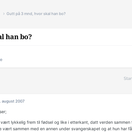
e
Gutt på 3 mnd, hvor skal han bo?
al han bo?
ie
Star
. august 2007
ser;
 vært lykkelig frem til fødsel og like i etterkant, datt verden samme
 vært sammen med en annen under svangerskapet og at hun har fått f