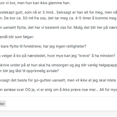
vor vi bor, men hun kan ikke glemme han.
n velskapt gutt, som nå er 3 mnd.. Selvsagt er han alt for meg, men n
in. De bor ca. 50 mil fra oss, det tar meg ca. 4-5 timer å komme meg 
n uansett flytte, det har vi bestemt oss for. Mulig det blir her på nær
mål blir som følger:
bare flytte til foreldrene, har jeg ingen rettigheter?
n velger å bo på nærstedet, hvor mye kan jeg "kreve" å ha minsten?
skrive under på at hun skal ha omsorgen og jeg blir vanlig helgepappa
r blir jeg låst til opprinnelig avtale?
lvsagt det beste for go-gutten uansett, men vil ikke at jeg skal miste 
 seriøse svar OG ja, vi er enig om å ikke prøve noe mer... Alt for mye
ter