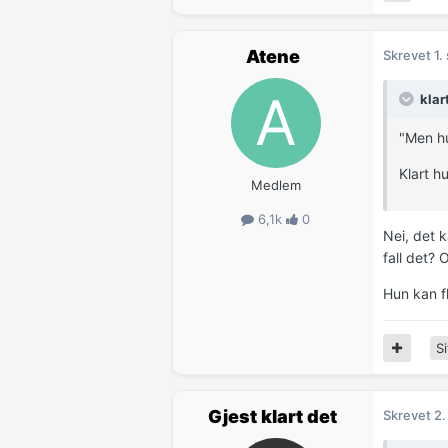
Atene
Skrevet
1.
klar
"Men hu
Klart h
Medlem
6,1k
0
Nei, det k
fall det?
Hun kan f
Si
Gjest klart det
Skrevet
2.