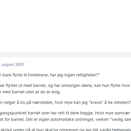
. august 2007
n bare flytte til foreldrene, har jeg ingen rettigheter?''
ar flyttet ut med barnet, og har omsorgen alene, kan hun flytte hvor 
m med barnet uten at du er enig.
hun velger å bo på nærstedet, hvor mye kan jeg "kreve" å ha minsten?'
utgangspunktet barnet som har rett til dere begge. Hvor mye samvær 
st for barnet. Det er ingen automatiske ordninger, verken "vanlig sa
g skrive under på at hun skal ha omsorgen og jeg blir vanlig helgepap