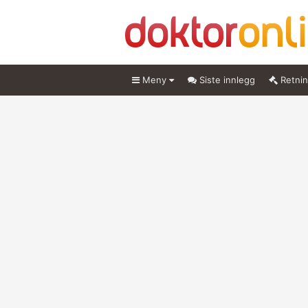
Meny
Siste innlegg
Retnin