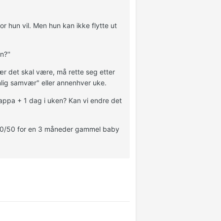
r hun vil. Men hun kan ikke flytte ut
n?''
r det skal være, må rette seg etter
nlig samvær" eller annenhver uke.
pappa + 1 dag i uken? Kan vi endre det
. 50/50 for en 3 måneder gammel baby