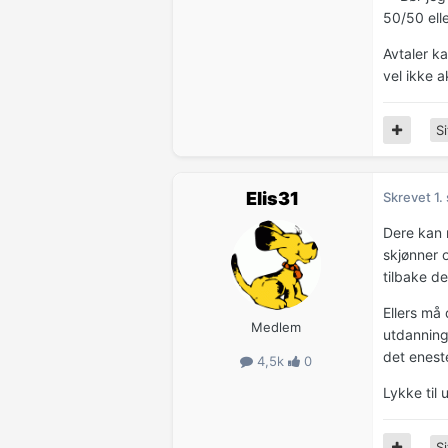
50/50 eller
Avtaler k
vel ikke a
Si
Elis31
Skrevet
1.
Dere kan r
skjønner o
tilbake de
Ellers må
Medlem
utdanning
det enest
4,5k
0
Lykke til 
Si