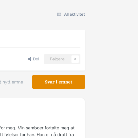
All aktivitet
Del
Følgere
0
t nytt emne
Svar i emnet
n for meg. Min samboer fortalte meg at
ølelser for han. Han er nå dratt fra