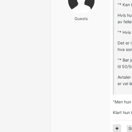
''* Kan 
Hvis hu
Guests
av fell
''* Hvi
Det er 
hva som
''* Bør
til 50/5
Avtaler
er vel 
"Men hun k
Klart hun 
Si