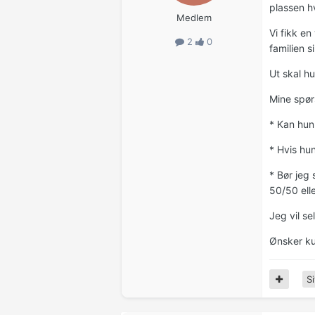
plassen h
Medlem
Vi fikk e
2
0
familien s
Ut skal hu
Mine spørs
* Kan hun 
* Hvis hu
* Bør jeg 
50/50 elle
Jeg vil se
Ønsker kun
Si