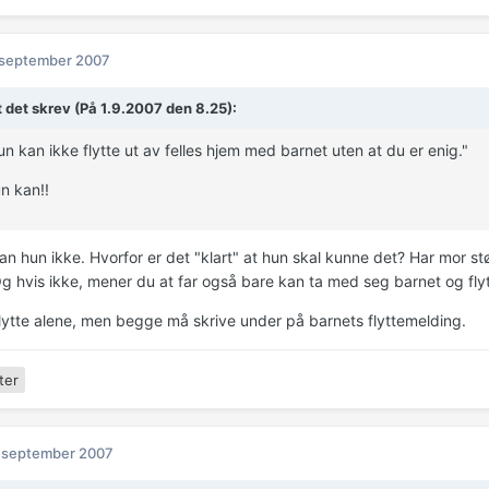
 september 2007
t det skrev (På 1.9.2007 den 8.25):
n kan ikke flytte ut av felles hjem med barnet uten at du er enig."
un kan!!
an hun ikke. Hvorfor er det "klart" at hun skal kunne det? Har mor stør
 Og hvis ikke, mener du at far også bare kan ta med seg barnet og fl
lytte alene, men begge må skrive under på barnets flyttemelding.
ter
 september 2007