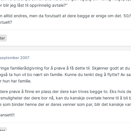
 blir jeg låst til opprinnelig avtale?''
an alltid endres, men da forutsatt at dere begge er enige om det. 5
ktuelt?
ter
 september 2007
inge familierådgivning for å prøve å få dette til. Skjønner godt at du 
gså ta hun vil bo nært sin familie. Kunne du tenkt deg å flytte? Av s
r hun har familie.
 dere prøve å finne en plass der dere kan trives begge to. Eks hvis d
smuligheter der dere bor nå, kan du kanskje overtale henne til å bli 
e som binder henne der er deres venner som par, blir det kanskje van
uansett!!
ter