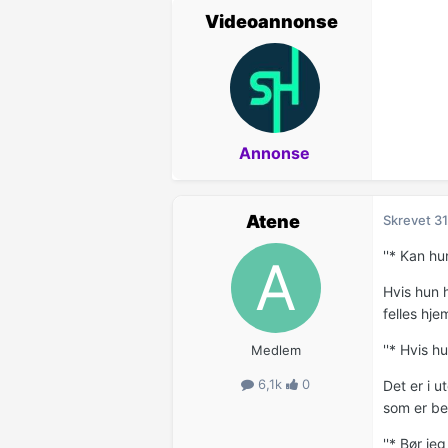
Videoannonse
Annonse
Atene
Skrevet
31
''* Kan hu
Hvis hun h
felles hje
''* Hvis 
Medlem
6,1k
0
Det er i 
som er be
''* Bør je