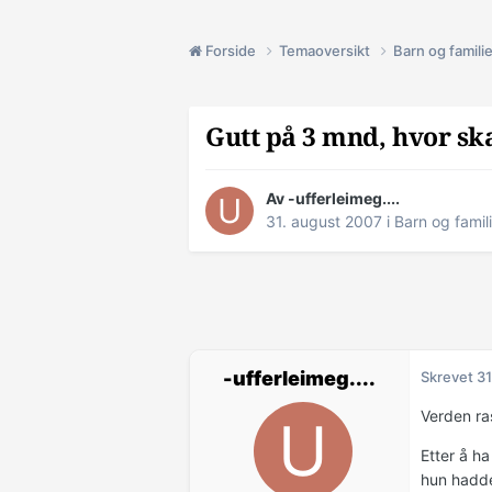
Forside
Temaoversikt
Barn og famili
Gutt på 3 mnd, hvor sk
Av -ufferleimeg....
31. august 2007
i
Barn og famil
-ufferleimeg....
Skrevet
31
Verden ra
Etter å ha
hun hadde