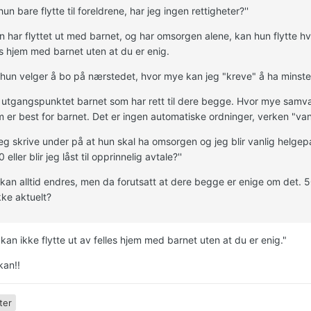
hun bare flytte til foreldrene, har jeg ingen rettigheter?''
n har flyttet ut med barnet, og har omsorgen alene, kan hun flytte hvo
es hjem med barnet uten at du er enig.
s hun velger å bo på nærstedet, hvor mye kan jeg "kreve" å ha minste
i utgangspunktet barnet som har rett til dere begge. Hvor mye samvæ
 er best for barnet. Det er ingen automatiske ordninger, verken "va
 jeg skrive under på at hun skal ha omsorgen og jeg blir vanlig helge
0 eller blir jeg låst til opprinnelig avtale?''
 kan alltid endres, men da forutsatt at dere begge er enige om det
ikke aktuelt?
an ikke flytte ut av felles hjem med barnet uten at du er enig."
kan!!
ter