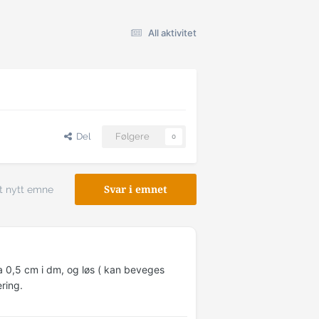
All aktivitet
Del
Følgere
0
t nytt emne
Svar i emnet
ca 0,5 cm i dm, og løs ( kan beveges
ring.