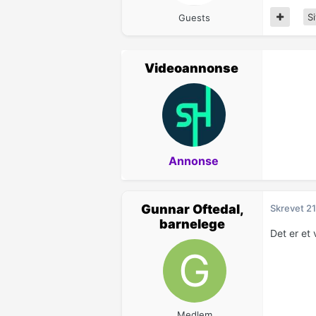
Si
Guests
Videoannonse
Annonse
Gunnar Oftedal,
Skrevet
21
barnelege
Det er et 
Medlem