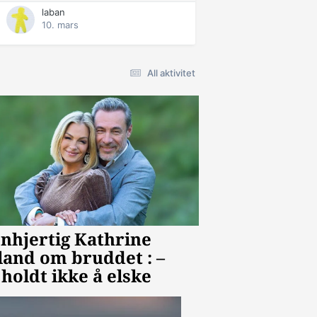
laban
10. mars
All aktivitet