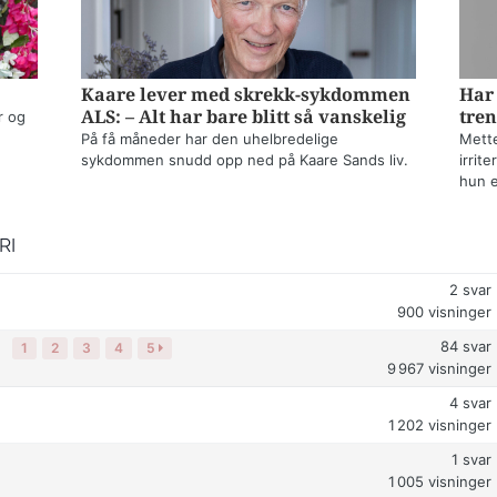
Kaare lever med skrekk-sykdommen
Har 
ALS: – Alt har bare blitt så vanskelig
tren
r og
På få måneder har den uhelbredelige
Mette
sykdommen snudd opp ned på Kaare Sands liv.
irrit
hun e
RI
2
svar
900
visninger
84
svar
?
1
2
3
4
5
9 967
visninger
4
svar
1 202
visninger
1
svar
1 005
visninger