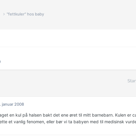
e
"fettkuler" hos baby
e
Star
. januar 2008
get en kul på halsen bakt det ene øret til mitt barnebarn. Kulen er 
ette et vanlig fenomen, eller bør vi ta babyen med til medisinsk vurde