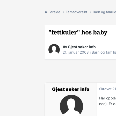
Forside
Temaoversikt
Barn og famili
"fettkuler" hos baby
Av Gjest søker info
21. januar 2008
i
Barn og famili
Gjest søker info
Skrevet
21
Har oppda
noe). Er d