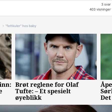
3
svar
403
visninger
e
"fettkuler" hos baby