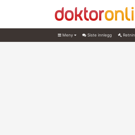
Meny
Siste innlegg
Retnin