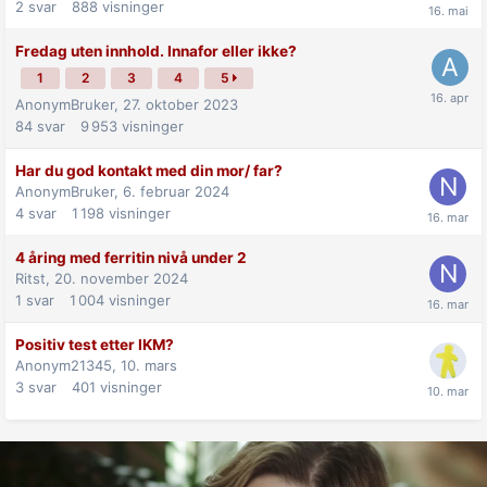
2
svar
888
visninger
Fredag uten innhold. Innafor eller ikke?
1
2
3
4
5
AnonymBruker,
27. oktober 2023
84
svar
9 953
visninger
Har du god kontakt med din mor/ far?
AnonymBruker,
6. februar 2024
4
svar
1 198
visninger
4 åring med ferritin nivå under 2
Ritst,
20. november 2024
1
svar
1 004
visninger
Positiv test etter IKM?
Anonym21345,
10. mars
3
svar
401
visninger