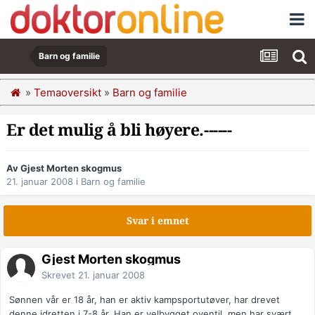
Barn og familie
»
Temaoversikt
»
Barn og familie
Er det mulig å bli høyere.------
Av Gjest Morten skogmus
21. januar 2008
i
Barn og familie
Svar i emnet
Gjest Morten skogmus
Skrevet
21. januar 2008
Sønnen vår er 18 år, han er aktiv kampsportutøver, har drevet
denne idretten i 7-8 år. Han er velbygget oventil, men har svært