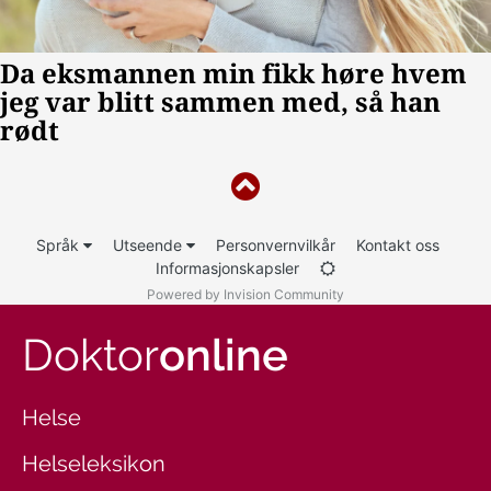
Språk
Utseende
Personvernvilkår
Kontakt oss
Informasjonskapsler
Powered by Invision Community
Doktor
online
Helse
Helseleksikon