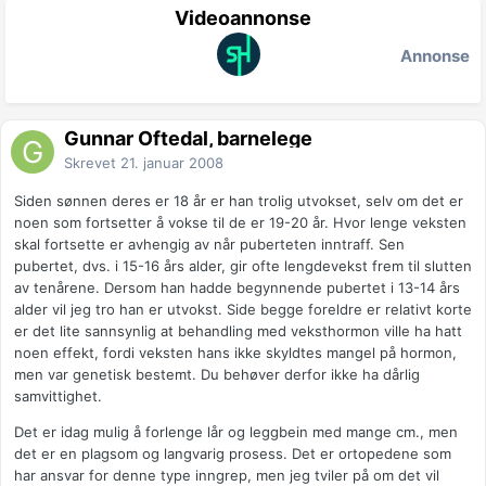
Videoannonse
Annonse
Gunnar Oftedal, barnelege
Skrevet
21. januar 2008
Siden sønnen deres er 18 år er han trolig utvokset, selv om det er
noen som fortsetter å vokse til de er 19-20 år. Hvor lenge veksten
skal fortsette er avhengig av når puberteten inntraff. Sen
pubertet, dvs. i 15-16 års alder, gir ofte lengdevekst frem til slutten
av tenårene. Dersom han hadde begynnende pubertet i 13-14 års
alder vil jeg tro han er utvokst. Side begge foreldre er relativt korte
er det lite sannsynlig at behandling med veksthormon ville ha hatt
noen effekt, fordi veksten hans ikke skyldtes mangel på hormon,
men var genetisk bestemt. Du behøver derfor ikke ha dårlig
samvittighet.
Det er idag mulig å forlenge lår og leggbein med mange cm., men
det er en plagsom og langvarig prosess. Det er ortopedene som
har ansvar for denne type inngrep, men jeg tviler på om det vil