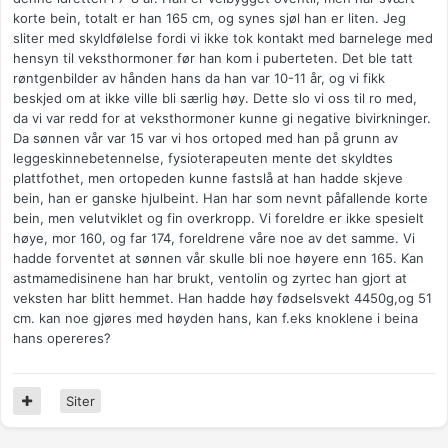
korte bein, totalt er han 165 cm, og synes sjøl han er liten. Jeg
sliter med skyldfølelse fordi vi ikke tok kontakt med barnelege med
hensyn til veksthormoner før han kom i puberteten. Det ble tatt
røntgenbilder av hånden hans da han var 10-11 år, og vi fikk
beskjed om at ikke ville bli særlig høy. Dette slo vi oss til ro med,
da vi var redd for at veksthormoner kunne gi negative bivirkninger.
Da sønnen vår var 15 var vi hos ortoped med han på grunn av
leggeskinnebetennelse, fysioterapeuten mente det skyldtes
plattfothet, men ortopeden kunne fastslå at han hadde skjeve
bein, han er ganske hjulbeint. Han har som nevnt påfallende korte
bein, men velutviklet og fin overkropp. Vi foreldre er ikke spesielt
høye, mor 160, og far 174, foreldrene våre noe av det samme. Vi
hadde forventet at sønnen vår skulle bli noe høyere enn 165. Kan
astmamedisinene han har brukt, ventolin og zyrtec han gjort at
veksten har blitt hemmet. Han hadde høy fødselsvekt 4450g,og 51
cm. kan noe gjøres med høyden hans, kan f.eks knoklene i beina
hans opereres?
Siter