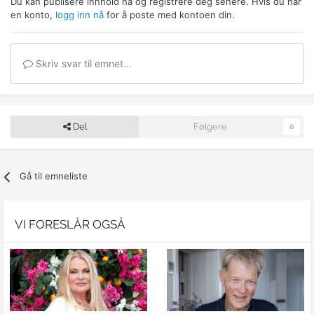
Du kan publisere innhold nå og registrere deg senere. Hvis du har
en konto,
logg inn nå
for å poste med kontoen din.
Skriv svar til emnet...
Del
Følgere
0
Gå til emneliste
VI FORESLÅR OGSÅ