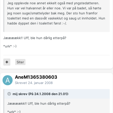
Jeg opplevde noe annet ekkelt også med yngstedatteren.
Hun var vel halvannet år eller noe. Vi var på badet, så hørte
jeg noen suge/smattelyder bak meg. Der sto hun framfor
toalettet med en dassvåt vaskeklut og saug ut innholdet. Hun
hadde dyppet den i toalettet først :-/.
Jæææækk!! Uff, ble hun dårlig etterpå?
*urk* :-)
Siter
AneM1365380603
Skrevet
24. januar 2008
mij skrev (På 24.1.2008 den 21.01):
Jæææækk!! Uff, ble hun dårlig etterpå?
*urk* :-)