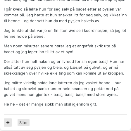
I går kveld så lekte hun for seg selv på badet etter at pysjen var
kommet på. Jeg hørte at hun snakket litt for seg selv, og kikket inn
til henne - og der satt hun da med pysjen halveis av.
Jeg tenkte at det var jo en fin liten øvelse i koordinasjon, så jeg lot
henne holde på alene.
Men noen minutter senere hører jeg et angstfylt skrik ute på
badet og jeg løper inn til litt av et syn!
Der sitter hun helt naken og er livredd for sin egen bæsj! Hun har
altså tatt av seg pysjen og bleia, og bæsjet på gulvet, og er nå
skrekkslagen over hvilke ekle ting som kan komme ut av kroppen.
Jeg måtte virkelig holde inne latteren da jeg vasket henne - hun
bablet og skravlet panisk under hele seansen og pekte ned på
gulvet mens hun gjentok - bæsj, bæsj, bæsj! med store øyne..
He he - det er mange sjokk man skal igjennom gitt.
Siter