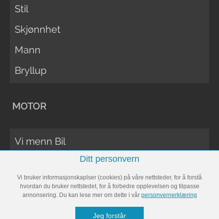
Stil
Skjønnhet
Mann
Bryllup
MOTOR
Vi menn Bil
Ditt personvern
Biltester
Vi bruker informasjonskaplser (cookies) på våre nettsteder, for å forstå
Vi Menn Båt
hvordan du bruker nettstedet, for å forbedre opplevelsen og tilpasse
annonsering. Du kan lese mer om dette i vår
personvernerklæring
Båttester
Jeg forstår