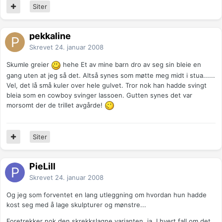
Siter
pekkaline
Skrevet
24. januar 2008
Skumle greier
hehe Et av mine barn dro av seg sin bleie en
gang uten at jeg så det. Altså synes som møtte meg midt i stua......
Vel, det lå små kuler over hele gulvet. Tror nok han hadde svingt
bleia som en cowboy svinger lassoen. Gutten synes det var
morsomt der de trillet avgårde!
Siter
PieLill
Skrevet
24. januar 2008
Og jeg som forventet en lang utleggning om hvordan hun hadde
kost seg med å lage skulpturer og mønstre...
Foretrekker nok den skrekkslagne varianten, ja. I hvert fall om det