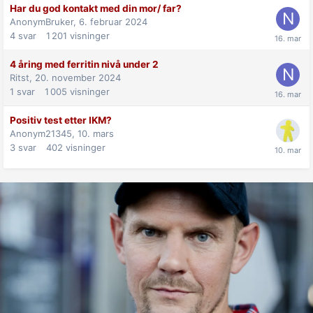
Har du god kontakt med din mor/ far?
AnonymBruker,
6. februar 2024
4
svar
1 201
visninger
4 åring med ferritin nivå under 2
Ritst,
20. november 2024
1
svar
1 005
visninger
Positiv test etter IKM?
Anonym21345,
10. mars
3
svar
402
visninger