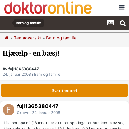
Barn og familie
»
Temaoversikt
»
Barn og familie
Hjæælp - en bæsj!
Av fuji1365380447
24. januar 2008
i
Barn og familie
Svar i emnet
fuji1365380447
Skrevet
24. januar 2008
Lille snuppa mi (18 mnd) har akkurat oppdaget at hun kan ta av seg
klær selv, og hun har spesielt fått dreisen på å kneppe opp pysjen.