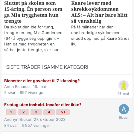
Sluttet på skolen som
Kaare lever med
15-åring. Én person som
skrekk-sykdommen
ga Mia tryggheten hun
ALS: – Alt har bare blitt
trengte
så vanskelig
Da skoletiden ble for tung,
På få måneder har den
trengte en ung Mia Gundersen
uhelbredelige sykdommen
(64) å bygge seg opp igjen. –
snudd opp ned på Kaare Sands
Han ga meg tryggheten en
liv.
sårbar jente trengte, sier hun.
SISTE TRÅDER I SAMME KATEGORI
Blomster eller gavekort til 7. klassing?
Anna Bananas,
16. mai
2
svar
897
visninger
Fredag uten innhold. Innafor eller ikke?
1
2
3
4
5
AnonymBruker,
27. oktober 2023
84
svar
9 957
visninger