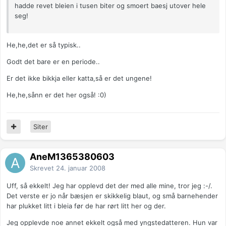
hadde revet bleien i tusen biter og smoert baesj utover hele
seg!
He,he,det er så typisk..
Godt det bare er en periode..
Er det ikke bikkja eller katta,så er det ungene!
He,he,sånn er det her også! :0)
Siter
AneM1365380603
Skrevet
24. januar 2008
Uff, så ekkelt! Jeg har opplevd det der med alle mine, tror jeg :-/.
Det verste er jo når bæsjen er skikkelig blaut, og små barnehender
har plukket litt i bleia før de har rørt litt her og der.
Jeg opplevde noe annet ekkelt også med yngstedatteren. Hun var