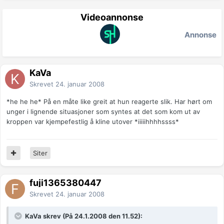
Videoannonse
Annonse
KaVa
Skrevet
24. januar 2008
*he he he* På en måte like greit at hun reagerte slik. Har hørt om
unger i lignende situasjoner som syntes at det som kom ut av
kroppen var kjempefestlig å kline utover *iiiiihhhhssss*
Siter
fuji1365380447
Skrevet
24. januar 2008
KaVa skrev (På 24.1.2008 den 11.52):