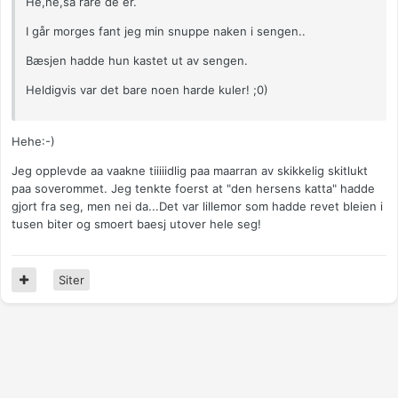
He,he,så rare de er.
I går morges fant jeg min snuppe naken i sengen..
Bæsjen hadde hun kastet ut av sengen.
Heldigvis var det bare noen harde kuler! ;0)
Hehe:-)
Jeg opplevde aa vaakne tiiiiidlig paa maarran av skikkelig skitlukt
paa soverommet. Jeg tenkte foerst at "den hersens katta" hadde
gjort fra seg, men nei da...Det var lillemor som hadde revet bleien i
tusen biter og smoert baesj utover hele seg!
Siter