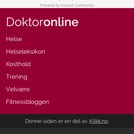
Powered by Invision Community
Doktor
online
Helse
Helseleksikon
Kosthold
Trening
Velvære
Fitnessbloggen
Denne siden er en del av
Klikk.no
.