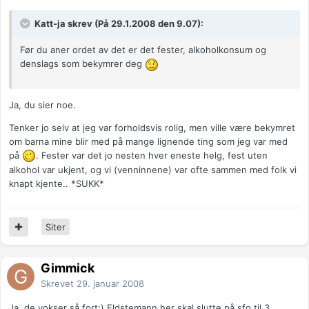
Katt-ja skrev (På 29.1.2008 den 9.07):
Før du aner ordet av det er det fester, alkoholkonsum og
denslags som bekymrer deg
Ja, du sier noe.
Tenker jo selv at jeg var forholdsvis rolig, men ville være bekymret
om barna mine blir med på mange lignende ting som jeg var med
på
. Fester var det jo nesten hver eneste helg, fest uten
alkohol var ukjent, og vi (venninnene) var ofte sammen med folk vi
knapt kjente.. *SUKK*
Siter
Gimmick
Skrevet
29. januar 2008
Ja, de vokser så fort:) Eldstemann her skal slutte på sfo til 3