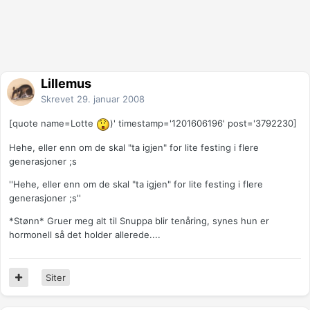
Lillemus
Skrevet
29. januar 2008
[quote name=Lotte
)' timestamp='1201606196' post='3792230]
Hehe, eller enn om de skal "ta igjen" for lite festing i flere
generasjoner ;s
''Hehe, eller enn om de skal "ta igjen" for lite festing i flere
generasjoner ;s''
*Stønn* Gruer meg alt til Snuppa blir tenåring, synes hun er
hormonell så det holder allerede....
Siter