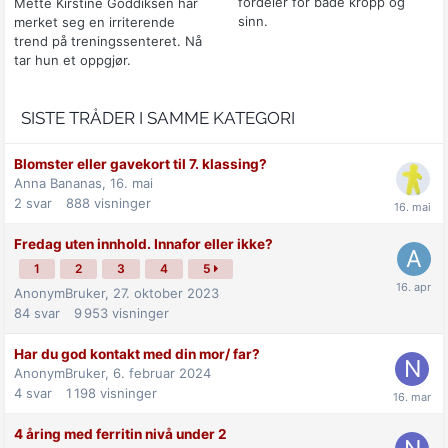
fordeler for både kropp og
Mette Kirstine Goddiksen har
sinn.
merket seg en irriterende
trend på treningssenteret. Nå
tar hun et oppgjør.
SISTE TRÅDER I SAMME KATEGORI
Blomster eller gavekort til 7. klassing?
Anna Bananas,
16. mai
2
svar
888
visninger
Fredag uten innhold. Innafor eller ikke?
1
2
3
4
5
AnonymBruker,
27. oktober 2023
84
svar
9 953
visninger
Har du god kontakt med din mor/ far?
AnonymBruker,
6. februar 2024
4
svar
1 198
visninger
4 åring med ferritin nivå under 2