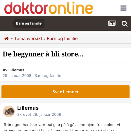
Barn og familie
»
Temaoversikt
»
Barn og familie
De begynner å bli store...
Av Lillemus
29. januar 2008
i
Barn og familie
Svar i emnet
Lillemus
Skrevet
29. januar 2008
9-åringen har ikke vært så gira på å gå alene hjem fra skolen, vi
prøvde en periode i fjor vår, men det fungerte ikke så vi gikk