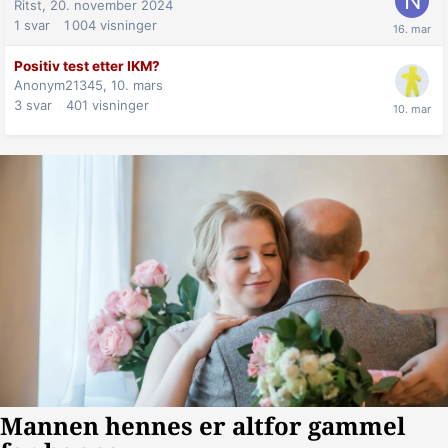
Ritst,
20. november 2024
1
svar
1 004
visninger
Positiv test etter IKM?
Anonym21345,
10. mars
3
svar
401
visninger