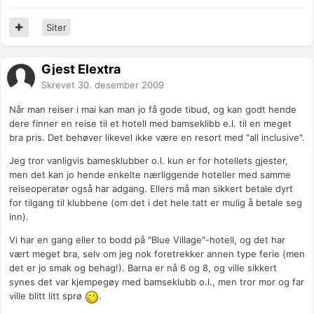
Siter
Gjest Elextra
Skrevet
30. desember 2009
Når man reiser i mai kan man jo få gode tibud, og kan godt hende
dere finner en reise til et hotell med bamseklibb e.l. til en meget
bra pris. Det behøver likevel ikke være en resort med "all inclusive".
Jeg tror vanligvis bamesklubber o.l. kun er for hotellets gjester,
men det kan jo hende enkelte nærliggende hoteller med samme
reiseoperatør også har adgang. Ellers må man sikkert betale dyrt
for tilgang til klubbene (om det i det hele tatt er mulig å betale seg
inn).
Vi har en gang eller to bodd på "Blue Village"-hotell, og det har
vært meget bra, selv om jeg nok foretrekker annen type ferie (men
det er jo smak og behag!). Barna er nå 6 og 8, og ville sikkert
synes det var kjempegøy med bamseklubb o.l., men tror mor og far
ville blitt litt sprø
.