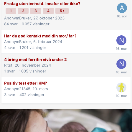
Fredag uten innhold. Innafor eller ikke?
1
2
3
4
5
AnonymBruker,
27. oktober 2023
84
svar
9 957
visninger
Har du god kontakt med din mor/ far?
AnonymBruker,
6. februar 2024
4
svar
1 201
visninger
4 åring med ferritin nivå under 2
Ritst,
20. november 2024
1
svar
1 005
visninger
Positiv test etter IKM?
Anonym21345,
10. mars
3
svar
402
visninger