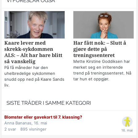
VI FORESLÅR OGSÅ
Kaare lever med
Har fått nok: – Slutt å
skrekk-sykdommen
gjøre dette på
ALS: – Alt har bare blitt
treningssenteret
så vanskelig
Mette Kirstine Goddiksen har
merket seg en irriterende
På få måneder har den
trend på treningssenteret. Nå
uhelbredelige sykdommen
tar hun et oppgjør.
snudd opp ned på Kaare Sands
liv.
SISTE TRÅDER I SAMME KATEGORI
Blomster eller gavekort til 7. klassing?
Anna Bananas,
16. mai
2
svar
895
visninger