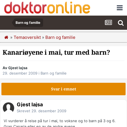
Barn og familie
»
Temaoversikt
»
Barn og familie
Kanariøyene i mai, tur med barn?
Av Gjest lajsa
29. desember 2009
i
Barn og familie
Svar i emnet
Gjest lajsa
Skrevet
29. desember 2009
Vi vurderer å reise på tur i mai, to voksne og to barn på 3 og 6.
Gran Canaria eller en av de andre øyene.