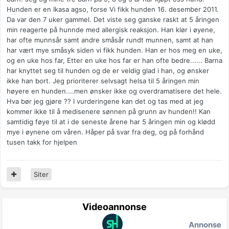
Hunden er en Ikasa agso, forse Vi fikk hunden 16. desember 2011.
Da var den 7 uker gammel. Det viste seg ganske raskt at 5 åringen
min reagerte på hunnde med allergisk reaksjon. Han klør i øyene,
har ofte munnsår samt andre småsår rundt munnen, samt at han
har vært mye småsyk siden vi fikk hunden. Han er hos meg en uke,
og en uke hos far, Etter en uke hos far er han ofte bedre...... Barna
har knyttet seg til hunden og de er veldig glad i han, og ønsker
ikke han bort. Jeg prioriterer selvsagt helsa til 5 åringen min
høyere en hunden....men ønsker ikke og overdramatisere det hele.
Hva bør jeg gjøre ?? I vurderingene kan det og tas med at jeg
kommer ikke til å medisenere sønnen på grunn av hunden!! Kan
samtidig føye til at i de seneste årene har 5 åringen min og klødd
mye i øynene om våren. Håper på svar fra deg, og på forhånd
tusen takk for hjelpen
Siter
Videoannonse
Annonse