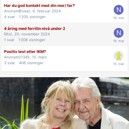
Har du god kontakt med din mor/ far?
AnonymBruker,
6. februar 2024
4
svar
1 205
visninger
4 åring med ferritin nivå under 2
Ritst,
20. november 2024
1
svar
1 008
visninger
Positiv test etter IKM?
Anonym21345,
10. mars
3
svar
406
visninger