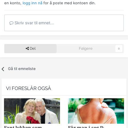
en konto,
logg inn nå
for å poste med kontoen din.
Skriv svar til emnet...
Del
Følgere
0
Gå til emneliste
VI FORESLÅR OGSÅ
Fant lykken som
Får man i seg D-