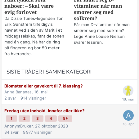
naboer: – Skal være
vitaminer når man
evig forlovet
smører seg med
solkrem?
Da Dizzie Tunes-legenden Tor
Erik Gunstrøm tilfeldigvis
Får man D-vitaminer når man
havnet ved siden av Marit i et
smører seg med solkrem?
middagsselskap, fant de tonen
Lege Anne Louise Nielsen
med én gang. Nå har de ring
svarer leseren.
på fingeren og bor 50 meter
fra hverandre.
SISTE TRÅDER I SAMME KATEGORI
Blomster eller gavekort til 7. klassing?
Anna Bananas,
16. mai
2
svar
914
visninger
Fredag uten innhold. Innafor eller ikke?
1
2
3
4
5
AnonymBruker,
27. oktober 2023
84
svar
9 977
visninger