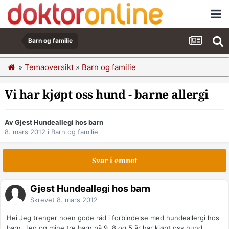
Barn og familie
»
Temaoversikt
»
Barn og familie
Vi har kjøpt oss hund - barne allergi
Av Gjest Hundeallegi hos barn
8. mars 2012
i
Barn og familie
Svar i emnet
Gjest Hundeallegi hos barn
Skrevet
8. mars 2012
Hei Jeg trenger noen gode råd i forbindelse med hundeallergi hos
barn. Jeg og mine tre barn på 9, 8 og 5 år har kjøpt oss hund.