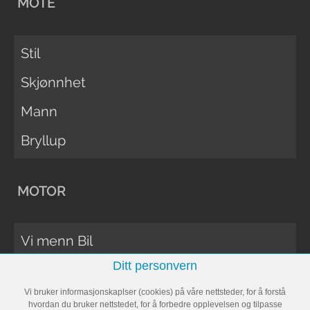
MOTE
Stil
Skjønnhet
Mann
Bryllup
MOTOR
Vi menn Bil
Ditt personvern
Biltester
Vi bruker informasjonskaplser (cookies) på våre nettsteder, for å forstå
Vi Menn Båt
hvordan du bruker nettstedet, for å forbedre opplevelsen og tilpasse