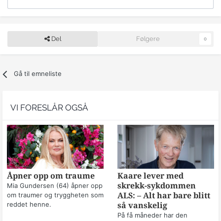
Del
Følgere
0
Gå til emneliste
VI FORESLÅR OGSÅ
Åpner opp om traume
Kaare lever med
skrekk-sykdommen
Mia Gundersen (64) åpner opp
om traumer og tryggheten som
ALS: – Alt har bare blitt
reddet henne.
så vanskelig
På få måneder har den