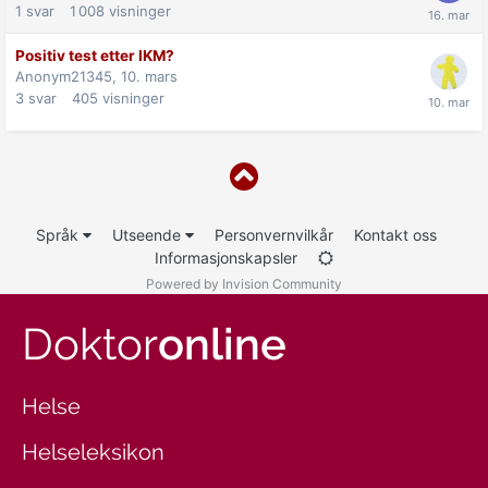
1
svar
1 008
visninger
Positiv test etter IKM?
Anonym21345,
10. mars
3
svar
405
visninger
Språk
Utseende
Personvernvilkår
Kontakt oss
Informasjonskapsler
Powered by Invision Community
Doktor
online
Helse
Helseleksikon