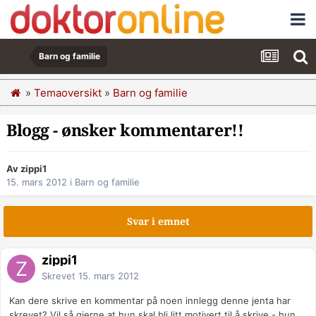
Barn og familie
»
Temaoversikt
»
Barn og familie
Blogg - ønsker kommentarer!!
Av zippi1
15. mars 2012
i
Barn og familie
Svar i emnet
zippi1
Skrevet
15. mars 2012
Kan dere skrive en kommentar på noen innlegg denne jenta har
skrevet? Vil så gjerne at hun skal bli litt motivert til å skrive - hun