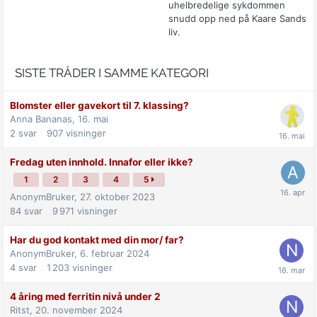
uhelbredelige sykdommen
snudd opp ned på Kaare Sands
liv.
SISTE TRÅDER I SAMME KATEGORI
Blomster eller gavekort til 7. klassing?
Anna Bananas,
16. mai
2
svar
907
visninger
Fredag uten innhold. Innafor eller ikke?
1
2
3
4
5
AnonymBruker,
27. oktober 2023
84
svar
9 971
visninger
Har du god kontakt med din mor/ far?
AnonymBruker,
6. februar 2024
4
svar
1 203
visninger
4 åring med ferritin nivå under 2
Ritst,
20. november 2024