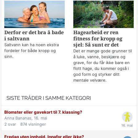
Derfor er det bra å bade
Hagearbeid er ren
i saltvann
fitness for kropp og
sjel: Så sunt er det
Saltvann kan ha noen ekstra
fordeler for både kropp og
Det er mange gode grunner til
sinn.
å luke, vanne, beskjære og
grave, for du får ikke bare en
flott hage, du kommer også i
god form og styrker ditt
mentale velvære.
SISTE TRÅDER I SAMME KATEGORI
Blomster eller gavekort til 7. klassing?
Anna Bananas,
16. mai
2
svar
874
visninger
Fredag uten innhold. Innafor eller ikke?