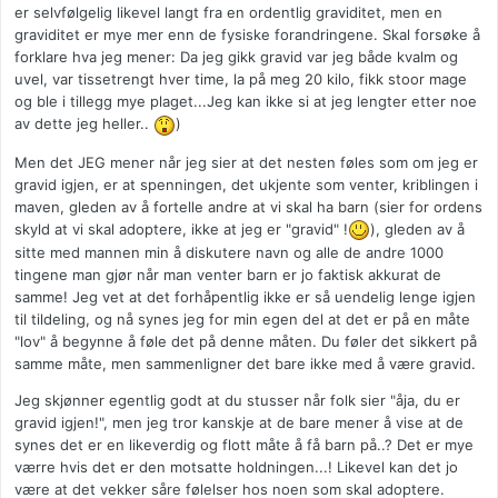
er selvfølgelig likevel langt fra en ordentlig graviditet, men en
graviditet er mye mer enn de fysiske forandringene. Skal forsøke å
forklare hva jeg mener: Da jeg gikk gravid var jeg både kvalm og
uvel, var tissetrengt hver time, la på meg 20 kilo, fikk stoor mage
og ble i tillegg mye plaget...Jeg kan ikke si at jeg lengter etter noe
av dette jeg heller..
)
Men det JEG mener når jeg sier at det nesten føles som om jeg er
gravid igjen, er at spenningen, det ukjente som venter, kriblingen i
maven, gleden av å fortelle andre at vi skal ha barn (sier for ordens
skyld at vi skal adoptere, ikke at jeg er "gravid" !
), gleden av å
sitte med mannen min å diskutere navn og alle de andre 1000
tingene man gjør når man venter barn er jo faktisk akkurat de
samme! Jeg vet at det forhåpentlig ikke er så uendelig lenge igjen
til tildeling, og nå synes jeg for min egen del at det er på en måte
"lov" å begynne å føle det på denne måten. Du føler det sikkert på
samme måte, men sammenligner det bare ikke med å være gravid.
Jeg skjønner egentlig godt at du stusser når folk sier "åja, du er
gravid igjen!", men jeg tror kanskje at de bare mener å vise at de
synes det er en likeverdig og flott måte å få barn på..? Det er mye
værre hvis det er den motsatte holdningen...! Likevel kan det jo
være at det vekker såre følelser hos noen som skal adoptere.