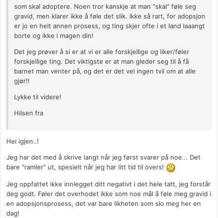
som skal adoptere. Noen tror kanskje at man "skal" føle seg
gravid, men klarer ikke å føle det slik. Ikke så rart, for adopsjon
er jo en helt annen prosess, og ting skjer ofte i et land laaangt
borte og ikke i magen din!
Det jeg prøver å si er at vi er alle forskjellige og liker/føler
forskjellige ting. Det viktigste er at man gleder seg til å få
barnet man venter på, og det er det vel ingen tvil om at alle
gjør!!
Lykke til videre!
Hilsen fra
Hei igjen..!
Jeg har det med å skrive langt når jeg først svarer på noe... Det
bare "ramler" ut, spesielt når jeg har litt tid til overs!
Jeg oppfattet ikke innlegget ditt negativt i det hele tatt, jeg forstår
deg godt. Føler det overhodet ikke som noe mål å føle meg gravid i
en adopsjonsprosess, det var bare likheten som slo meg her en
dag!