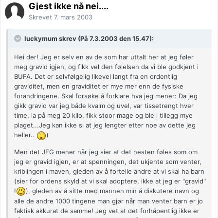
Gjest ikke nå nei....
Skrevet
7. mars 2003
luckymum skrev (På 7.3.2003 den 15.47):
Hei der! Jeg er selv en av de som har uttalt her at jeg føler
meg gravid igjen, og fikk vel den følelsen da vi ble godkjent i
BUFA. Det er selvfølgelig likevel langt fra en ordentlig
graviditet, men en graviditet er mye mer enn de fysiske
forandringene. Skal forsøke å forklare hva jeg mener: Da jeg
gikk gravid var jeg både kvalm og uvel, var tissetrengt hver
time, la på meg 20 kilo, fikk stoor mage og ble i tillegg mye
plaget...Jeg kan ikke si at jeg lengter etter noe av dette jeg
heller..
)
Men det JEG mener når jeg sier at det nesten føles som om
jeg er gravid igjen, er at spenningen, det ukjente som venter,
kriblingen i maven, gleden av å fortelle andre at vi skal ha barn
(sier for ordens skyld at vi skal adoptere, ikke at jeg er "gravid"
!
), gleden av å sitte med mannen min å diskutere navn og
alle de andre 1000 tingene man gjør når man venter barn er jo
faktisk akkurat de samme! Jeg vet at det forhåpentlig ikke er