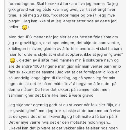
forandringene. Skal forsøke å forklare hva jeg mener: Da jeg
gikk gravid var jeg både kvalm og uvel, var tissetrengt hver
time, la på meg 20 kilo, fikk stoor mage og ble i tillegg mye
plaget...Jeg kan ikke si at jeg lengter etter noe av dette jeg
heller..
)
Men det JEG mener når jeg sier at det nesten føles som om
jeg er gravid igjen, er at spenningen, det ukjente som venter,
kriblingen i maven, gleden av å fortelle andre at vi skal ha barn
(sier for ordens skyld at vi skal adoptere, ikke at jeg er "gravid"
!
), gleden av å sitte med mannen min å diskutere navn og
alle de andre 1000 tingene man gjør når man venter barn er jo
faktisk akkurat de samme! Jeg vet at det forhåpentlig ikke er
så uendelig lenge igjen til tildeling, og nå synes jeg for min
egen del at det er på en måte "lov" å begynne å føle det på
denne måten. Du føler det sikkert på samme måte, men
sammenligner det bare ikke med å være gravid.
Jeg skjønner egentlig godt at du stusser når folk sier "åja, du
er gravid igjen!", men jeg tror kanskje at de bare mener å vise
at de synes det er en likeverdig og flott måte å få barn på..?
Det er mye værre hvis det er den motsatte holdningen...!
Likevel kan det jo være at det vekker såre følelser hos noen