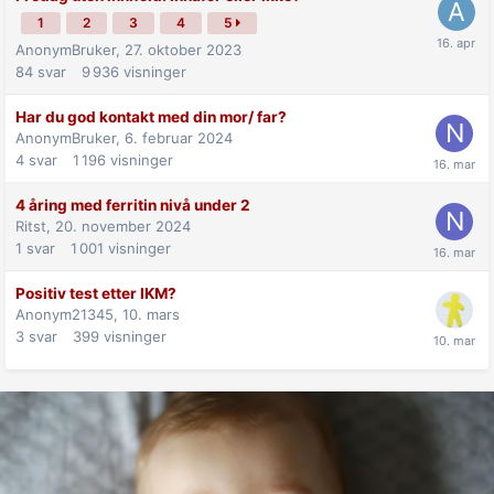
1
2
3
4
5
AnonymBruker,
27. oktober 2023
84
svar
9 936
visninger
Har du god kontakt med din mor/ far?
AnonymBruker,
6. februar 2024
4
svar
1 196
visninger
4 åring med ferritin nivå under 2
Ritst,
20. november 2024
1
svar
1 001
visninger
Positiv test etter IKM?
Anonym21345,
10. mars
3
svar
399
visninger