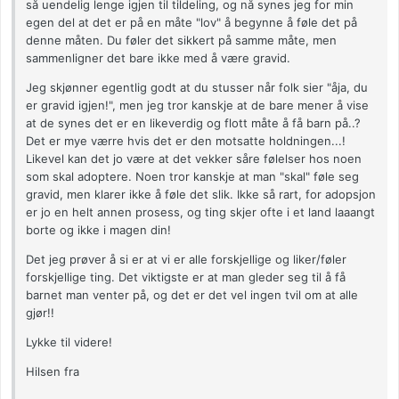
så uendelig lenge igjen til tildeling, og nå synes jeg for min
egen del at det er på en måte "lov" å begynne å føle det på
denne måten. Du føler det sikkert på samme måte, men
sammenligner det bare ikke med å være gravid.
Jeg skjønner egentlig godt at du stusser når folk sier "åja, du
er gravid igjen!", men jeg tror kanskje at de bare mener å vise
at de synes det er en likeverdig og flott måte å få barn på..?
Det er mye værre hvis det er den motsatte holdningen...!
Likevel kan det jo være at det vekker såre følelser hos noen
som skal adoptere. Noen tror kanskje at man "skal" føle seg
gravid, men klarer ikke å føle det slik. Ikke så rart, for adopsjon
er jo en helt annen prosess, og ting skjer ofte i et land laaangt
borte og ikke i magen din!
Det jeg prøver å si er at vi er alle forskjellige og liker/føler
forskjellige ting. Det viktigste er at man gleder seg til å få
barnet man venter på, og det er det vel ingen tvil om at alle
gjør!!
Lykke til videre!
Hilsen fra