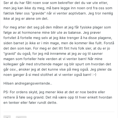
Ser at du har fått noen svar som bekrefter det du var ute etter,
men jeg kan ikke dy meg, må bare legge inn noen ord fra oss som
faktisk føler oss "gravide" når vi venter aoptivbarn. Jeg tror nemlig
ikke at jeg er alene om det.
For meg arter det seg på den måten at jeg får fysiske plager som
følge av at hormonene mine blir ute av balanse. Jeg prøver
fortvilet å fortelle meg selv at jeg ikke trenger å ha disse plagene,
siden barnet jo ikke er i min mage, men de kommer like fullt. Forstå
det den som kan. For meg er det litt fint hvis folk sier, at du er jo
"gravid" du også, for jeg må innrømme at jeg av og til savner
magen som forteller hele verden at vi venter barn! Når mine
kollegaer går med struttende mager og blir spurt om hvordan det
går osv., ønsker jeg at det kunne vise på meg også. Jeg pleier da
noen ganger å si med stolthet at vi venter også barn! :-)
Hilsen andregangsventende..
PS: For ordens skyld, jeg mener ikke at det er noe bedre eller
rettere å føle seg gravid. Det må være opp til hver enkelt hvordan
en tenker eller føler rundt dette.