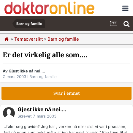
Barn og familie
»
Temaoversikt
»
Barn og familie
Er det virkelig alle som....
Av Gjest ikke nå nei....
7. mars 2003
i
Barn og familie
Svar i emnet
Gjest ikke nå nei....
Skrevet
7. mars 2003
..føler seg gravide? Jeg har , verken nå eller sist vi var i prsessen,
følt på noen som helst måte at jeg har vært "gravid." Kan føye til at